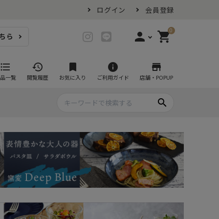
ログイン
会員登録
0
person
shopping_cart
ちら
login
ログイン
format_list_bulleted
history
bookmark
info
store
品一覧
閲覧履歴
お気に入り
ご利用ガイド
店舗・POPUP
person_add
会員登録
search
プ・グラス
スイーツが似合ううつわ
ファミリーセット
耐熱皿・その他食器
マグカップ
- グラタン皿
黒い食器セット
カップ・タンブラー
- 耐熱皿
スープカップ
- スフレ・ココット
湯呑み
- 茶碗蒸し
抹茶碗
- こども食器
急須・ポット