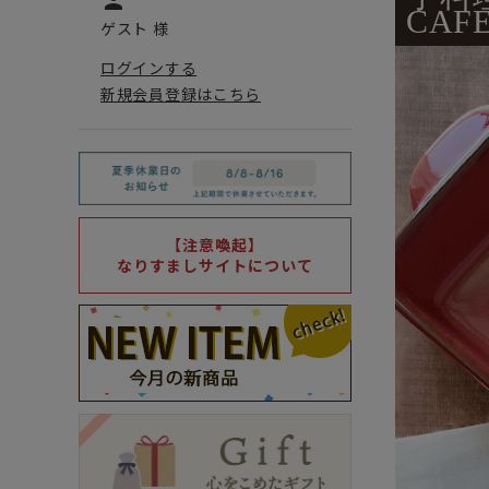
person
CA
ゲスト 様
ログインする
新規会員登録はこちら
【注意喚起】
なりすましサイトについて