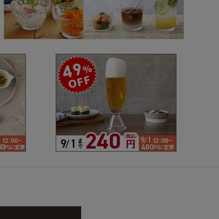
で探す
ブランドで探す
- 人気シリーズ
- オリジナル食器
仕切り
楕円
変形