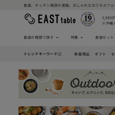
食器、キッチン雑貨の通販。おしゃれなおうちカフェ食器な
3,98
※沖縄 
食器の種類で探す
特集
食器セット
トレンドキーワード
新着商品
ギフト
セ
error_outline
プレート
アウトドア特集
食器セット一覧
予算から探す
セール
ボウル
ねこ特
一人暮
シーン
アウト
- 小皿
- 小鉢
- ～2,999円
- 新
基本の食器特集
和食器セット
推し活
洋食器
- 中皿・取り皿・ケーキ皿
- 中鉢・取
- 3,000円～4,999円
- 誕
- 大皿
- 大鉢
こども食器セット
カトラ
- 5,000円～9,999円
- 内
- カレー・パスタ皿
- とんすい
- 10,000円～
- 結
- ランチプレート・仕切り皿