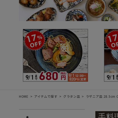
箸・カトラリー・雑貨など
デザイン・カ
- 箸
- 和食器
- 箸置き
- 白い食器
- カトラリー
- 黒い食器
- れんげ
- カラフルな
- すり鉢
- 土鍋
- 雑貨
- トレー
HOME
アイテムで探す
グラタン皿
ラザニア皿 28.5cm
手料