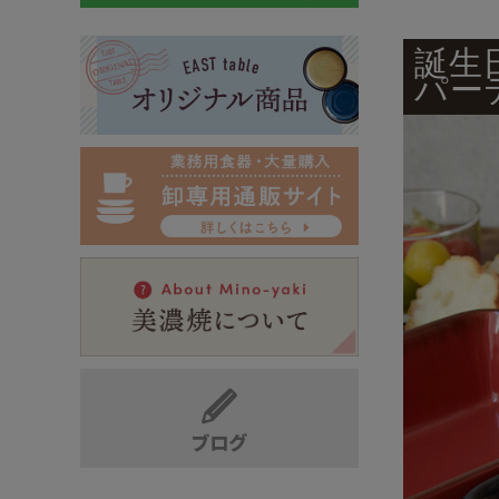
誕生
パー