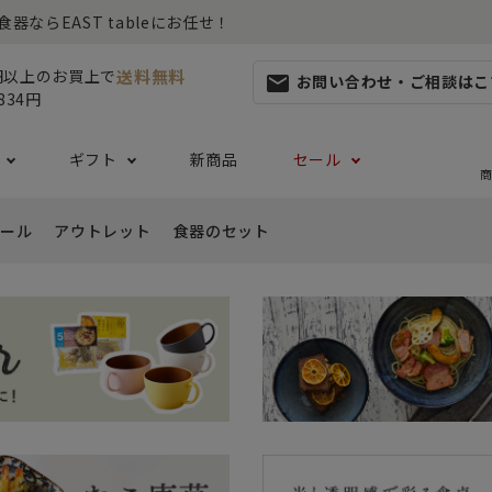
らEAST tableにお任せ！
送料無料
0円以上のお買上で
お問い合わせ・ご相談はこ
mail
834円
ギフト
新商品
セール
商
ール
アウトレット
食器のセット
集
らしセット
から探す
レット
お茶碗・汁椀・どんぶり
ハレの日の食器特集
ペアセット
ギフト一覧
カッ
- ご飯茶碗
- 
生活・引越し
- 有料ラッピング
特集
セット
食品 ~からだ想いの食卓~
白い食器セット
り鉢・サラダボウル
- 汁椀
- 
生日
- Eギフト
- どんぶり・丼
- 
リーセット
まとめ買いでお得なセット
祝い
- ラーメン鉢
- 
婚祝い
- 
- 