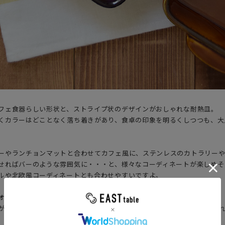
フェ食器らしい形状と、ストライプ状のデザインがおしゃれな耐熱皿。
くカラーはどことなく落ち着きがあり、食卓の印象を明るくしつつも、大
ーやランチョンマットと合わせてカフェ風に、ステンレスのカトラリー
せればバーのような雰囲気に・・・と、様々なコーディネートが楽しめそ
ルや北欧風コーディネートとも合わせやすいですよ。
オーブンウェアは毎日の食卓で大活躍！
が塗られているため、料理もしっかり引き立ち、美味しそうに見せてくれ