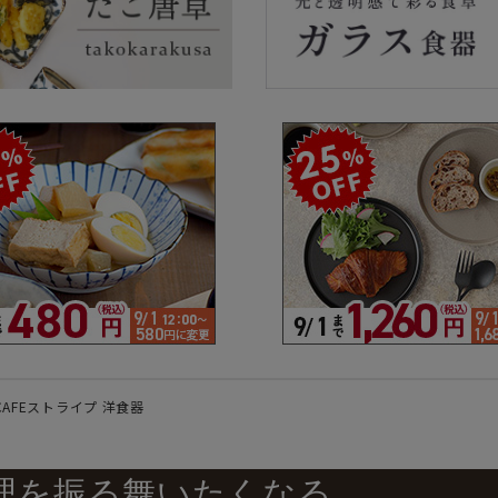
ラーで探す
素材で探す
形状
- 陶器製
- 丸
- 磁器製
- 角
- 木製
- 
食器
- ガラス製
- 
- 樹脂製
- 
 CAFEストライプ 洋食器
理を振る舞いたくなる