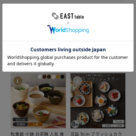
Ranking
ランキング
人気の食器・キッチン雑貨をカテゴリ別にチェック！
全商品
大皿
カレー・パスタ皿
ス
和食器 小鉢 お茶碗 人気 食
豆皿 9cm ブラッシュカラ