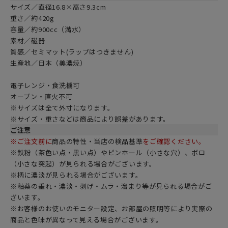
サイズ／直径16.8×高さ9.3cm
重さ／約420g
容量／約900cc（満水）
素材／磁器
質感／セミマット(ラップはつきません)
生産地／日本（美濃焼）
電子レンジ・食洗機可
オーブン・直火不可
※サイズは全て外寸になります。
※サイズ・重さなどは商品により誤差があります。
ご注意
※ご注文前に
商品の特性・当店の検品基準
をご確認ください。
※鉄粉（茶色い点・黒い点）やピンホール（小さな穴）、ボロ
（小さな突起）が見られる場合がございます。
※柄に濃淡が見られる場合がございます。
※釉薬の垂れ・濃淡・剥げ・ムラ・溜まり等が見られる場合がご
ざいます。
※お客様のお使いのモニター設定、お部屋の照明等により実際の
商品と色味が異なって見える場合がございます。