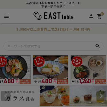
高品質の日本製食器をお手ごろ価格！日
本最大級の品揃え
0
menu
person
shopping_cart
3,980円以上のお買上で
送料無料
※沖縄 834円
search