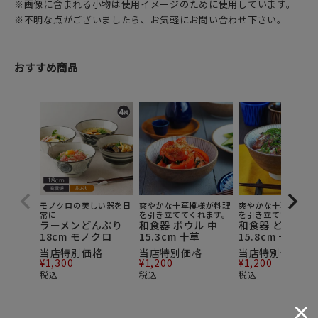
※画像に含まれる小物は使用イメージのために使用しています。
※不明な点がございましたら、お気軽にお問い合わせ下さい。
おすすめ商品
モノクロの美しい器を日
爽やかな十草模様が料理
爽やかな十草模様が
常に
を引き立ててくれます。
を引き立ててくれま
ラーメンどんぶり
和食器 ボウル 中
和食器 どんぶり
18cm モノクロ
15.3cm 十草
15.8cm 十草
当店特別価格
当店特別価格
当店特別価格
¥
1,300
¥
1,200
¥
1,200
税込
税込
税込