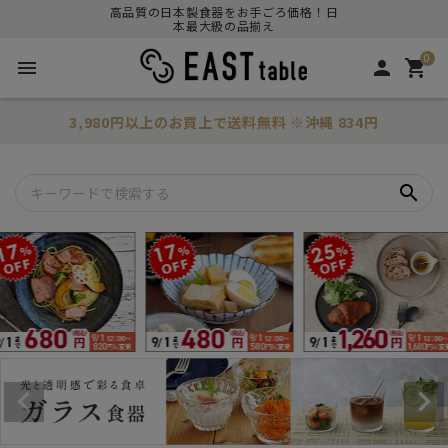
高品質の日本製食器をお手ごろ価格！日
本最大級の品揃え
0
menu
person
shopping_cart
3,980円以上のお買上で
送料無料
※沖縄 834円
search