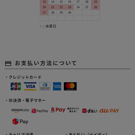
お支払い方法について
payment
・クレジットカード
・ID決済・電子マネー
・キャリア決済
・あと払い（ペイディ）