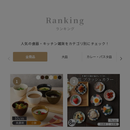
Ranking
ランキング
人気の食器・キッチン雑貨をカテゴリ別にチェック！
全商品
大皿
カレー・パスタ皿
ス