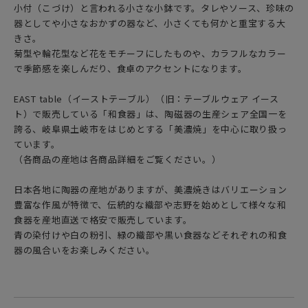
小付（こづけ）と言われる小さな小鉢です。タレやソース、珍味の
器としてや小さなおかずの器など、小さくても何かと重宝する大
きさ。
菊型や輪花型など花をモチーフにしたものや、カラフルなカラー
で季節感を楽しんだり、食卓のアクセントになります。
EAST table（イーストテーブル）（旧：テーブルウェア イース
ト）で販売している「和食器」は、陶磁器の生産シェア全国一を
誇る、岐阜県土岐市をはじめとする「美濃焼」を中心に取り扱っ
ています。
（各商品の産地は各商品詳細をご覧ください。）
日本各地に陶器の産地がありますが、美濃焼きはバリエーション
豊富な作風が特徴で、伝統的な織部や志野を始めとして様々な和
食器を産地直送で格安で販売しています。
青の染付けや白の粉引、緑の織部や黒い食器などそれぞれの和食
器の風合いをお楽しみください。