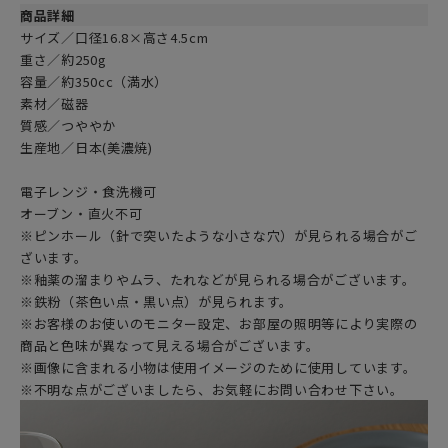
商品詳細
サイズ／口径16.8×高さ4.5cm
重さ／約250g
容量／約350cc（満水）
素材／磁器
質感／つややか
生産地／日本(美濃焼)
電子レンジ・食洗機可
オーブン・直火不可
※ピンホール（針で突いたような小さな穴）が見られる場合がご
ざいます。
※釉薬の溜まりやムラ、たれなどが見られる場合がございます。
※鉄粉（茶色い点・黒い点）が見られます。
※お客様のお使いのモニター設定、お部屋の照明等により実際の
商品と色味が異なって見える場合がございます。
※画像に含まれる小物は使用イメージのために使用しています。
※不明な点がございましたら、お気軽にお問い合わせ下さい。