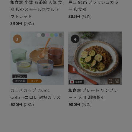
和食器 小鉢 お茶碗 人気 食
豆皿 9cm ブラッシュカラ
器 和のスモールボウル ア
ー 和食器
ウトレット
385円
(税込)
390円
(税込)
ガラスカップ 225cc
和食器 プレート ワンプレ
Coloreコロレ 耐熱ガラス
ート 大皿 渕錆粉引
680円
980円
(税込)
(税込)