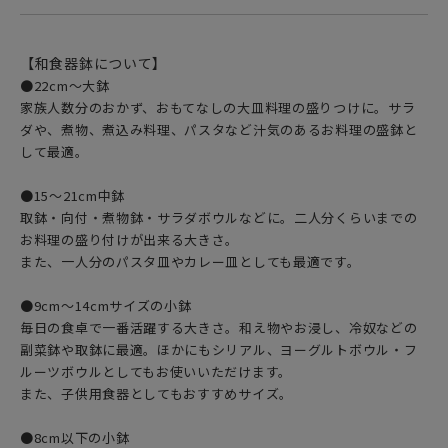
【和食器鉢について】
●22cm〜大鉢
家族人数分のおかず、おもてなしの大皿料理の盛りつけに。サラ
ダや、煮物、煮込み料理、パスタなど汁気のあるお料理の盛鉢と
して最適。
●15〜21cm中鉢
取鉢・向付・煮物鉢・サラダボウルなどに。二人分くらいまでの
お料理の盛り付けが出来る大きさ。
また、一人分のパスタ皿やカレー皿としても最適です。
●9cm〜14cmサイズの小鉢
毎日の食卓で一番活躍する大きさ。和え物やお浸し、冷奴などの
副菜鉢や取鉢に最適。ほかにもシリアル、ヨーグルトボウル・フ
ルーツボウルとしてもお使いいただけます。
また、子供用食器としてもおすすめサイズ。
●8cm以下の小鉢