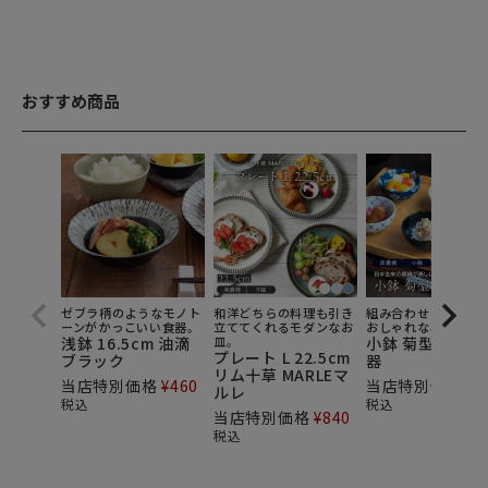
おすすめ商品
ゼブラ柄のようなモノト
和洋どちらの料理も引き
組み合わせて楽しめ
ーンがかっこいい食器。
立ててくれるモダンなお
おしゃれな小鉢。
浅鉢 16.5cm 油滴
皿。
小鉢 菊型 9cm 
プレート L 22.5cm
ブラック
器
リム十草 MARLEマ
当店特別価格
¥
460
当店特別価格
¥
3
ルレ
税込
税込
当店特別価格
¥
840
税込