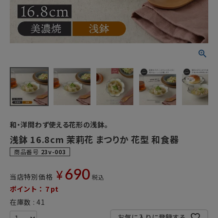
和・洋問わず使える花形の浅鉢。
浅鉢 16.8cm 茉莉花 まつりか 花型 和食器
商品番号
23v-003
690
¥
当店特別価格
税込
ポイント：
7
pt
在庫数
41
お気に入りに登録する