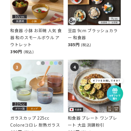
和食器 小鉢 お茶碗 人気 食
豆皿 9cm ブラッシュカラ
器 和のスモールボウル ア
ー 和食器
ウトレット
385円
(税込)
390円
(税込)
ギフトをお探しですか？
eギフトで
贈る
ガラスカップ 225cc
和食器 プレート ワンプレ
Coloreコロレ 耐熱ガラス
ート 大皿 渕錆粉引