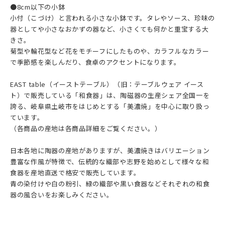
●8cm以下の小鉢
小付（こづけ）と言われる小さな小鉢です。タレやソース、珍味の
器としてや小さなおかずの器など、小さくても何かと重宝する大
きさ。
菊型や輪花型など花をモチーフにしたものや、カラフルなカラー
で季節感を楽しんだり、食卓のアクセントになります。
EAST table（イーストテーブル）（旧：テーブルウェア イース
ト）で販売している「和食器」は、陶磁器の生産シェア全国一を
誇る、岐阜県土岐市をはじめとする「美濃焼」を中心に取り扱っ
ています。
（各商品の産地は各商品詳細をご覧ください。）
日本各地に陶器の産地がありますが、美濃焼きはバリエーション
豊富な作風が特徴で、伝統的な織部や志野を始めとして様々な和
食器を産地直送で格安で販売しています。
青の染付けや白の粉引、緑の織部や黒い食器などそれぞれの和食
器の風合いをお楽しみください。