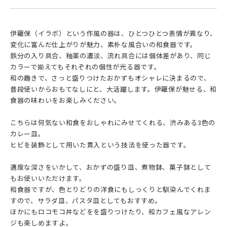
伊羅保（イラボ）という作風の器は、ひとつひとつ表情が異なり、
変化に富んだ仕上がりが魅力、素朴な風合いの和食器です。
鉄分の入り具合、釉薬の濃淡、流れ具合には個体差があり、同じ
カラーで揃えてもそれぞれの個性が光る器です。
和の趣きで、さっと盛りつけたおかずもオシャレに決まるので、
普段使いからおもてなしにと、大活躍します。伊羅保が魅せる、和
食器の味わいをお楽しみください。
こちらは何気ない和食をおしゃれにみせてくれる、渋みある3色の
カレー皿。
ヒビを装飾として用いた貫入という技法を使った器です。
適度な深さをいかして、おかずの盛り皿、煮物鉢、菓子鉢として
もお使いいただけます。
和食器ですが、色とりどりの洋食にもしっくりと馴染んでくれま
すので、サラダ皿、パスタ皿としてもおすすめ。
ほかにもロコモコ丼などをを盛りつけたり、和カフェ風なアレン
ジも楽しめますよ。