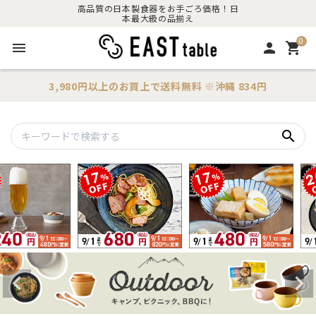
高品質の日本製食器をお手ごろ価格！日
本最大級の品揃え
0
menu
person
shopping_cart
3,980円以上のお買上で
送料無料
※沖縄 834円
search