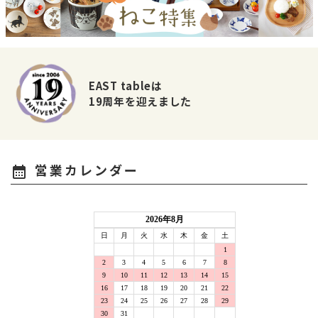
EAST tableは
19周年を迎えました
営業カレンダー
calendar_month