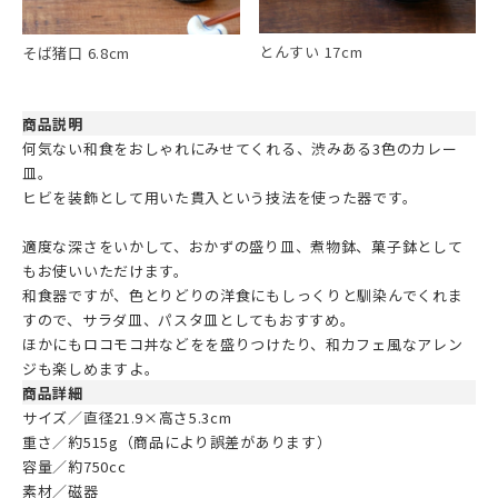
とんすい 17cm
そば猪口 6.8cm
商品説明
何気ない和食をおしゃれにみせてくれる、渋みある3色のカレー
皿。
ヒビを装飾として用いた貫入という技法を使った器です。
適度な深さをいかして、おかずの盛り皿、煮物鉢、菓子鉢として
もお使いいただけます。
和食器ですが、色とりどりの洋食にもしっくりと馴染んでくれま
すので、サラダ皿、パスタ皿としてもおすすめ。
ほかにもロコモコ丼などをを盛りつけたり、和カフェ風なアレン
ジも楽しめますよ。
商品詳細
サイズ／直径21.9×高さ5.3cm
重さ／約515g（商品により誤差があります）
容量／約750cc
素材／磁器