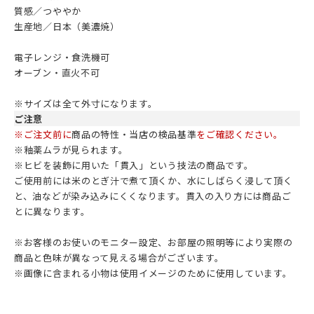
質感／つややか
生産地／日本（美濃焼）
電子レンジ・食洗機可
オーブン・直火不可
※サイズは全て外寸になります。
ご注意
※ご注文前に
商品の特性・当店の検品基準
をご確認ください。
※釉薬ムラが見られます。
※ヒビを装飾に用いた「貫入」という技法の商品です。
ご使用前には米のとぎ汁で煮て頂くか、水にしばらく浸して頂く
と、油などが染み込みにくくなります。貫入の入り方には商品ご
とに異なります。
※お客様のお使いのモニター設定、お部屋の照明等により実際の
商品と色味が異なって見える場合がございます。
※画像に含まれる小物は使用イメージのために使用しています。