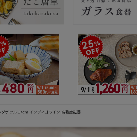
ラーで探す
素材で探す
形状
- 陶器製
- 丸
- 磁器製
- 角
- 木製
- 
食器
- ガラス製
- 
- 樹脂製
- 
ダボウル 14cm インディゴライン 高強度磁器