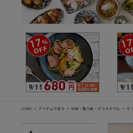
箸・カトラリー・雑貨など
デザイン・カ
- 箸
- 和食器
- 箸置き
- 白い食器
- カトラリー
- 黒い食器
- れんげ
- カラフルな
- すり鉢
- 土鍋
- 雑貨
- トレー
HOME
アイテムで探す
中鉢・取り鉢・サラダボウル
サラ