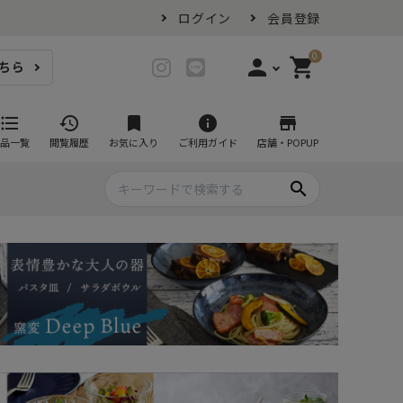
ログイン
会員登録
0
person
shopping_cart
ちら
login
ログイン
format_list_bulleted
history
bookmark
info
store
品一覧
閲覧履歴
お気に入り
ご利用ガイド
店舗・POPUP
person_add
会員登録
search
プ・グラス
スイーツが似合ううつわ
ファミリーセット
耐熱皿・その他食器
マグカップ
- グラタン皿
黒い食器セット
カップ・タンブラー
- 耐熱皿
スープカップ
- スフレ・ココット
湯呑み
- 茶碗蒸し
抹茶碗
- こども食器
急須・ポット