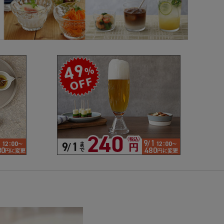
で探す
ブランドで探す
- 人気シリーズ
- オリジナル食器
仕切り
楕円
変形