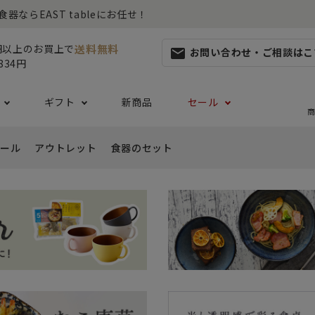
らEAST tableにお任せ！
送料無料
0円以上のお買上で
お問い合わせ・ご相談はこ
mail
834円
ギフト
新商品
セール
商
ール
アウトレット
食器のセット
集
らしセット
から探す
レット
お茶碗・汁椀・どんぶり
ハレの日の食器特集
ペアセット
ギフト一覧
カッ
- ご飯茶碗
- 
生活・引越し
- 有料ラッピング
特集
セット
食品 ~からだ想いの食卓~
白い食器セット
り鉢・サラダボウル
- 汁椀
- 
生日
- Eギフト
- どんぶり・丼
- 
リーセット
まとめ買いでお得なセット
祝い
- ラーメン鉢
- 
婚祝い
- 
- 