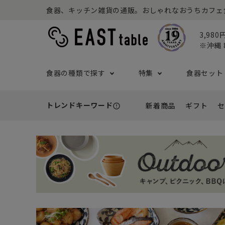
食器、キッチン雑貨の通販。おしゃれなおうちカフェ食器な
3,98
※沖縄 
食器の種類で探す
特集
食器セット
トレンドキーワード
新着商品
ギフト
セ
error_outline
プレート
アウトドア特集
食器セット一覧
予算から探す
セール
ボウル
ねこ特
一人暮
シーン
アウト
- 小皿
- 小鉢
- ～2,999円
- 新
基本の食器特集
和食器セット
推し活
洋食器
- 中皿・取り皿・ケーキ皿
- 中鉢・取
- 3,000円～4,999円
- 誕
- 大皿
- 大鉢
こども食器セット
カトラ
- 5,000円～9,999円
- 内
- カレー・パスタ皿
- とんすい
- 10,000円～
- 結
- ランチプレート・仕切り皿