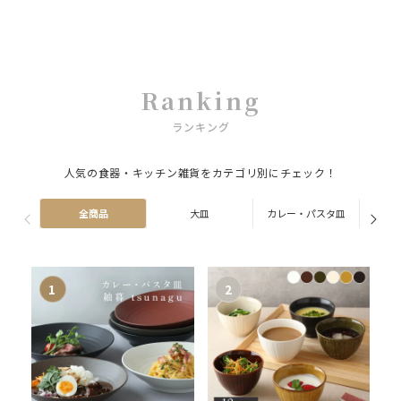
Ranking
ランキング
人気の食器・キッチン雑貨をカテゴリ別にチェック！
全商品
大皿
カレー・パスタ皿
ス