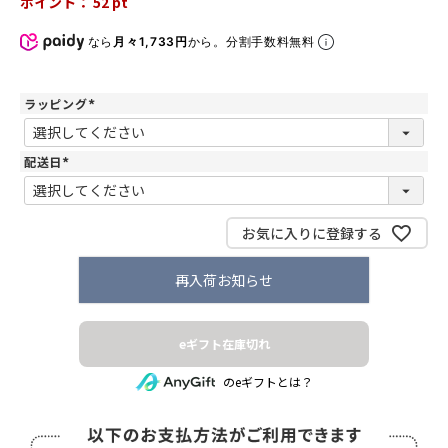
ポイント：
52
pt
なら
月々1,733円
から。分割手数料無料
ラッピング
(
必
須
)
配送日
(
必
須
)
お気に入りに登録する
再入荷お知らせ
eギフト在庫切れ
のeギフトとは？