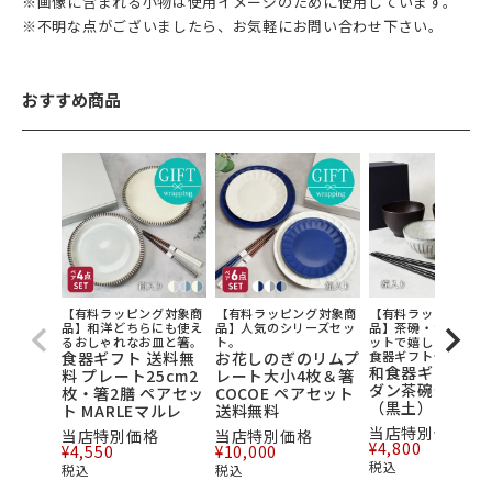
※画像に含まれる小物は使用イメージのために使用しています。
※不明な点がございましたら、お気軽にお問い合わせ下さい。
おすすめ商品
【有料ラッピング対象商
【有料ラッピング対象商
【有料ラッピング対
品】和洋どちらにも使え
品】人気のシリーズセッ
品】茶碗・汁椀・箸
るおしゃれなお皿と箸。
ト。
ットで嬉しい、和モ
食器ギフト 送料無
お花しのぎのリムプ
食器ギフトセット。
和食器ギフト 和
料 プレート25cm2
レート大小4枚＆箸
ダン茶碗セット
枚・箸2膳 ペアセッ
COCOE ペアセット
（黒土） 送料無
ト MARLEマルレ
送料無料
当店特別価格
当店特別価格
当店特別価格
¥
4,800
¥
4,550
¥
10,000
税込
税込
税込