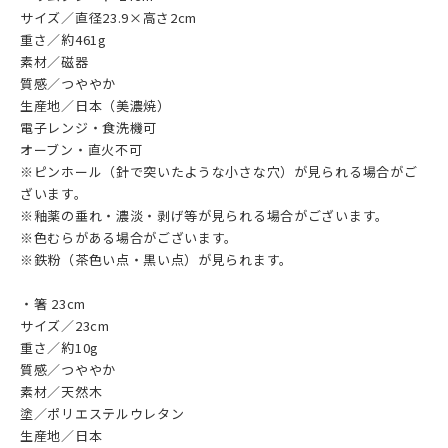
サイズ／直径23.9×高さ2cm
重さ／約461g
素材／磁器
質感／つややか
生産地／日本（美濃焼）
電子レンジ・食洗機可
オーブン・直火不可
※ピンホール（針で突いたような小さな穴）が見られる場合がご
ざいます。
※釉薬の垂れ・濃淡・剥げ等が見られる場合がございます。
※色むらがある場合がございます。
※鉄粉（茶色い点・黒い点）が見られます。
・箸 23cm
サイズ／23cm
重さ／約10g
質感／つややか
素材／天然木
塗／ポリエステルウレタン
生産地／日本