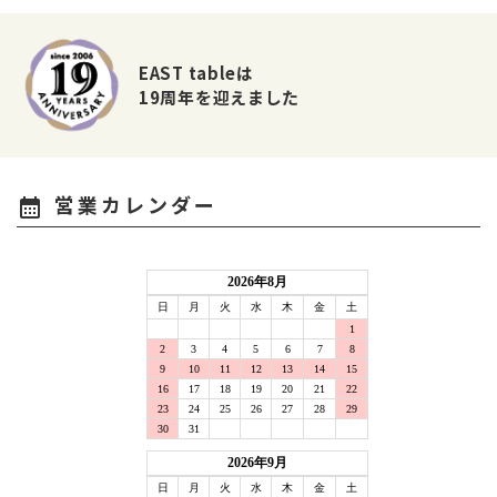
EAST tableは
19周年を迎えました
営業カレンダー
calendar_month