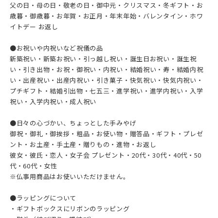
父の日・母の日・敬老の日・御中元・クリスマス・冬ギフト・お
歳暮・御歳暮・お年賀・お正月・年末年始・バレンタイン・ホワ
イトデー お返し
●お祝いや内祝いなど祝儀の品
新築祝い・新築お祝い・引っ越し祝い・誕生日お祝い・誕生祝
い・引き出物・お祝・御祝い・内祝い・結婚祝い・寿・結婚内祝
い・出産祝い・出産内祝い・引き菓子・快気祝い・快気内祝い・
プチギフト・結婚引出物・七五三・進学祝い・進学内祝い・入学
祝い・入学内祝い・成人祝い
●日々の心づかい、ちょっとした手みやげ
御祝・御礼・御挨拶・粗品・お使い物・贈答品・ギフト・プレゼ
ント・お土産・手土産・贈りもの・進物・お返し
彼女・彼氏・恋人・女子会 プレゼント・20代・30代・40代・50
代・60代・女性
※仏事用商品はお使いいただけません。
●ラッピングについて
・ギフトボックスにリボンのラッピング