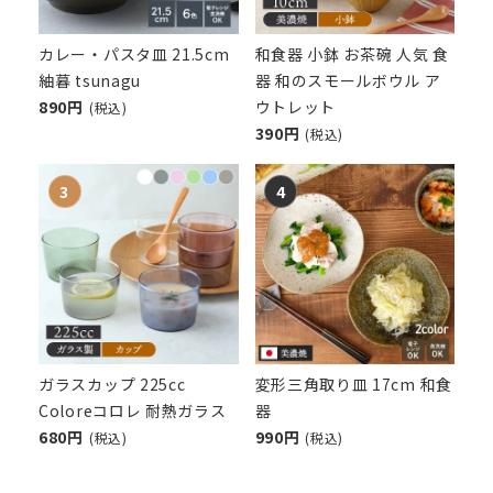
カレー・パスタ皿 21.5cm
和食器 小鉢 お茶碗 人気 食
紬暮 tsunagu
器 和のスモールボウル ア
890円
ウトレット
(税込)
390円
(税込)
ガラスカップ 225cc
変形三角取り皿 17cm 和食
Coloreコロレ 耐熱ガラス
器
680円
990円
(税込)
(税込)