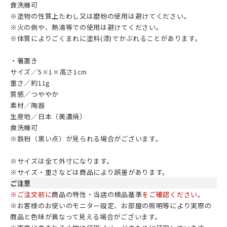
食洗機可
※塗物の性質上たわし又は磨粉の使用は避けてください。
※火の側や、熱湯等での使用は避けてください。
※体質によりごくまれに塗料(漆)でかぶれることがあります。
・箸置き
サイズ／5×1×高さ1cm
重さ／約11g
質感／つややか
素材／陶器
生産地／日本（美濃焼）
食洗機可
※鉄粉（黒い点）が見られる場合がございます。
※サイズは全て外寸になります。
※サイズ・重さなどは商品により誤差があります。
ご注意
※ご注文前に
商品の特性・当店の検品基準
をご確認ください。
※お客様のお使いのモニター設定、お部屋の照明等により実際の
商品と色味が異なって見える場合がございます。