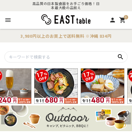
高品質の日本製食器をお手ごろ価格！日
本最大級の品揃え
0
menu
person
shopping_cart
3,980円以上のお買上で
送料無料
※沖縄 834円
search