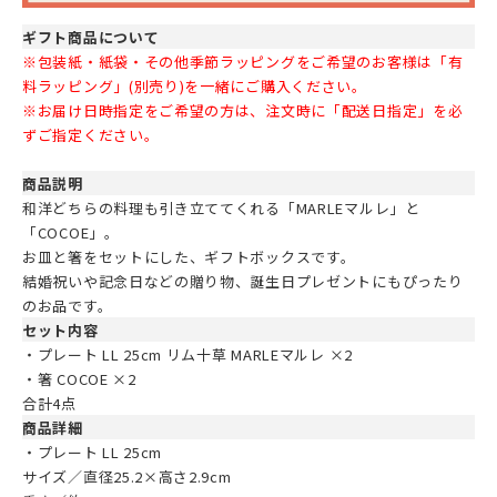
ギフト商品について
※包装紙・紙袋・その他季節ラッピングをご希望のお客様は「有
料ラッピング」(別売り)を一緒にご購入ください。
※お届け日時指定をご希望の方は、注文時に「配送日指定」を必
ずご指定ください。
商品説明
和洋どちらの料理も引き立ててくれる「MARLEマルレ」と
「COCOE」。
お皿と箸をセットにした、ギフトボックスです。
結婚祝いや記念日などの贈り物、誕生日プレゼントにもぴったり
のお品です。
セット内容
・プレート LL 25cm リム十草 MARLEマルレ ×2
・箸 COCOE ×2
合計4点
商品詳細
・プレート LL 25cm
サイズ／直径25.2×高さ2.9cm