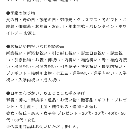
●季節の贈り物
父の日・母の日・敬老の日・御中元・クリスマス・冬ギフト・お
歳暮・御歳暮・お年賀・お正月・年末年始・バレンタイン・ホワ
イトデー お返し
●お祝いや内祝いなど祝儀の品
新築祝い・新築お祝い・引っ越し祝い・誕生日お祝い・誕生祝
い・引き出物・お祝・御祝い・内祝い・結婚祝い・寿・結婚内祝
い・出産祝い・出産内祝い・引き菓子・快気祝い・快気内祝い・
プチギフト・結婚引出物・七五三・進学祝い・進学内祝い・入学
祝い・入学内祝い・成人祝い
●日々の心づかい、ちょっとした手みやげ
御祝・御礼・御挨拶・粗品・お使い物・贈答品・ギフト・プレゼ
ント・お土産・手土産・贈りもの・進物・お返し
彼女・彼氏・恋人・女子会 プレゼント・20代・30代・40代・50
代・60代・女性
※仏事用商品はお使いいただけません。