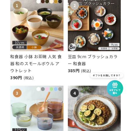
和食器 小鉢 お茶碗 人気 食
豆皿 9cm ブラッシュカラ
器 和のスモールボウル ア
ー 和食器
ウトレット
385円
(税込)
ギフトをお探しですか？
390円
(税込)
eギフトで
贈る