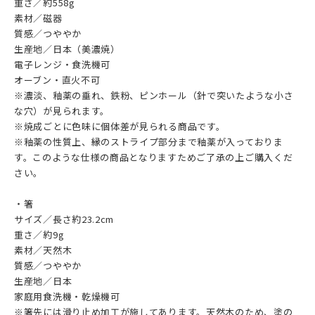
重さ／約558g
素材／磁器
質感／つややか
生産地／日本（美濃焼）
電子レンジ・食洗機可
オーブン・直火不可
※濃淡、釉薬の垂れ、鉄粉、ピンホール（針で突いたような小さ
な穴）が見られます。
※焼成ごとに色味に個体差が見られる商品です。
※釉薬の性質上、縁のストライプ部分まで釉薬が入っておりま
す。このような仕様の商品となりますためご了承の上ご購入くだ
さい。
・箸
サイズ／長さ約23.2cm
重さ／約9g
素材／天然木
質感／つややか
生産地／日本
家庭用食洗機・乾燥機可
※箸先には滑り止め加工が施してあります。天然木のため、塗の