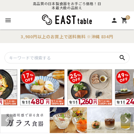
高品質の日本製食器をお手ごろ価格！日
本最大級の品揃え
0
menu
person
shopping_cart
3,980円以上のお買上で
送料無料
※沖縄 834円
search