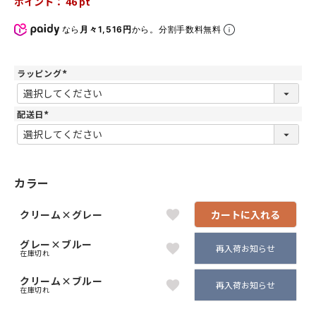
ポイント：
46
pt
なら
月々1,516円
から。分割手数料無料
ラッピング
(
必
須
)
配送日
(
必
須
)
カラー
クリーム×グレー
カートに入れる
グレー×ブルー
再入荷お知らせ
在庫切れ
クリーム×ブルー
再入荷お知らせ
在庫切れ