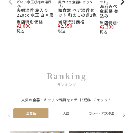
どいい水玉模様の湯呑
風カフェ食器にピッタ
ット。
み。
リ。
湯呑みペアギフ
夫婦湯呑 箱入り
和食器 ペア湯呑セ
金彩椿 美濃焼 
220cc 水玉 白×黒
ット 和のしのぎ2色
込み
当店特別価格
当店特別価格
当店特別価格
¥
1,600
¥
2,550
¥
2,300
税込
税込
税込
Ranking
ランキング
人気の食器・キッチン雑貨をカテゴリ別にチェック！
全商品
大皿
カレー・パスタ皿
ス