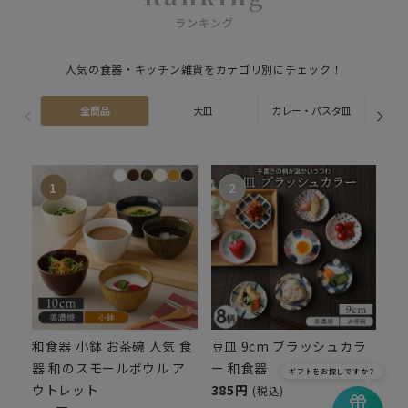
ランキング
人気の食器・キッチン雑貨をカテゴリ別にチェック！
全商品
大皿
カレー・パスタ皿
ス
和食器 小鉢 お茶碗 人気 食
豆皿 9cm ブラッシュカラ
器 和のスモールボウル ア
ー 和食器
ギフトをお探しですか？
ウトレット
385円
(税込)