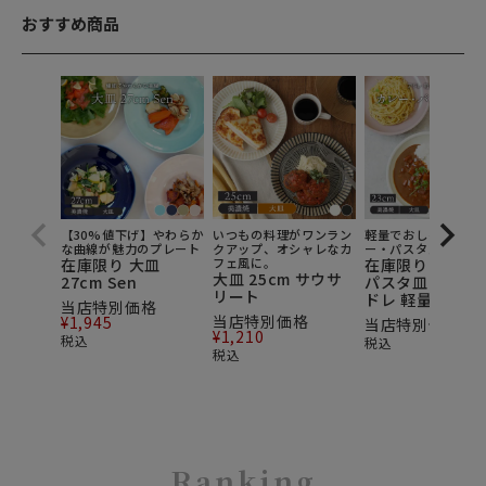
おすすめ商品
【30%値下げ】やわらか
いつもの料理がワンラン
軽量でおしゃれなカ
な曲線が魅力のプレート
クアップ、オシャレなカ
ー・パスタ皿
在庫限り 大皿
フェ風に。
在庫限り カレー
大皿 25cm サウサ
27cm Sen
パスタ皿 23cm 
リート
ドレ 軽量食器
当店特別価格
当店特別価格
¥
1,945
当店特別価格
¥
9
¥
1,210
税込
税込
税込
Ranking