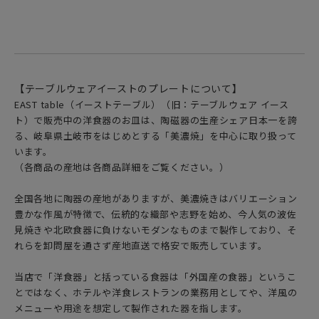
【テーブルウェアイーストのプレートについて】
EAST table（イーストテーブル）（旧：テーブルウェア イース
ト）で販売中の洋食器のお皿は、陶磁器の生産シェア日本一を誇
る、岐阜県土岐市をはじめとする「美濃焼」を中心に取り扱って
います。
（各商品の産地は各商品詳細をご覧ください。）
全国各地に陶器の産地がありますが、美濃焼きはバリエーション
豊かな作風が特徴で、伝統的な織部や志野を始め、今人気の波佐
見焼きや北欧食器に負けないモダンなものまで製作しており、そ
れらを卸問屋を通さず産地直送で格安で販売しています。
当店で「洋食器」と括っている食器は「外国産の食器」というこ
とではなく、ホテルや洋食レストランの業務用としてや、洋風の
メニューや用途を想定して製作された器を指します。