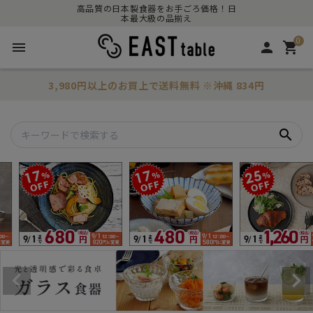
高品質の日本製食器をお手ごろ価格！日
本最大級の品揃え
0
menu
person
shopping_cart
3,980円以上のお買上で
送料無料
※沖縄 834円
search