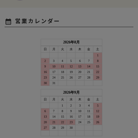
営業カレンダー
calendar_month