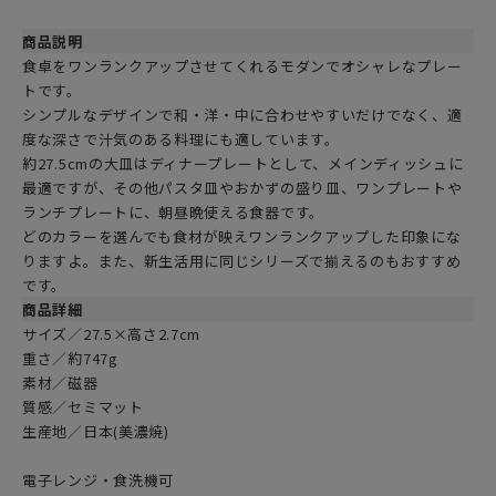
商品説明
食卓をワンランクアップさせてくれるモダンでオシャレなプレー
トです。
シンプルなデザインで和・洋・中に合わせやすいだけでなく、適
度な深さで汁気のある料理にも適しています。
約27.5cmの大皿はディナープレートとして、メインディッシュに
最適ですが、その他パスタ皿やおかずの盛り皿、ワンプレートや
ランチプレートに、朝昼晩使える食器です。
どのカラーを選んでも食材が映えワンランクアップした印象にな
りますよ。また、新生活用に同じシリーズで揃えるのもおすすめ
です。
商品詳細
サイズ／27.5×高さ2.7cm
重さ／約747g
素材／磁器
質感／セミマット
生産地／日本(美濃焼)
電子レンジ・食洗機可