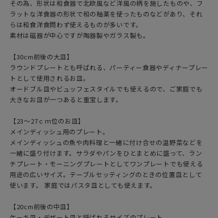
その為、形状は和食器で北欧風など洋風の柄を施したものや、フ
ラットな洋食器の形状で和の釉薬を使ったものなどがあり、それ
らは和食洋食問わず使えるものが多いです。
素材は磁器が中心ですが陶器製やガラス製も。
【30cm前後の大皿】
ラウンドプレートとも呼ばれる、パーティー食器やディナープレー
トとして使用されるお皿。
オードブル皿やビュッフェスタイルでも使えるので、ご家庭でも
大きなお皿が一つあると重宝します。
【23〜27ｃｍ位のお皿】
メインディッシュ用のプレート。
メインディッシュの魚や肉料理と一緒に付け合せの温野菜などを
一緒に盛り付けます。サラダやパンをひとまとめに盛って、ラン
チプレート・モーニングプレートとしてワンプレートでも使える
用途の広いサイズ。テーブルセッティングのときの位置皿として
使います。 家庭ではパスタ皿としても使えます。
【20cm前後の中皿】
ケーキ皿・デザート皿と呼ばれるサイズのプレート。