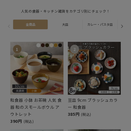
人気の食器・キッチン雑貨をカテゴリ別にチェック！
全商品
大皿
カレー・パスタ皿
ス
和食器 小鉢 お茶碗 人気 食
豆皿 9cm ブラッシュカラ
器 和のスモールボウル ア
ー 和食器
ウトレット
385円
(税込)
390円
(税込)