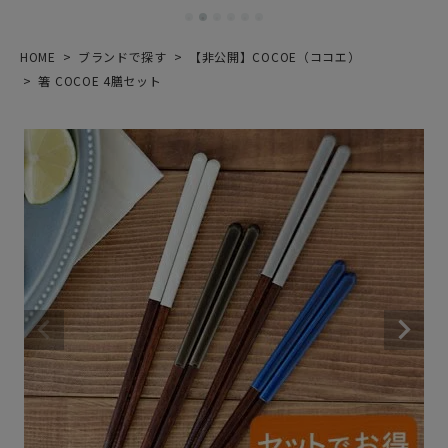
HOME
ブランドで探す
【非公開】COCOE（ココエ）
箸 COCOE 4膳セット