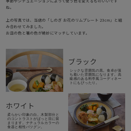
季節やシチュエーションによって使う色を変えるものいいです
ね。
上の写真では、当店の
「しのぎ お花のリムプレート 23cm」
と組
み合わせてみました。
お皿の色と箸の色が絶妙にマッチしています。
ブラック
シックな雰囲気の黒。食卓が落
ち着いた雰囲気になります。高
級感のある料亭風コーディネー
トにもぴったり。
ホワイト
柔らかい印象の白。木製部分と
のコントラストがぱっと目に留
まります。ナチュラルカラーの
食器と相性バツグン。