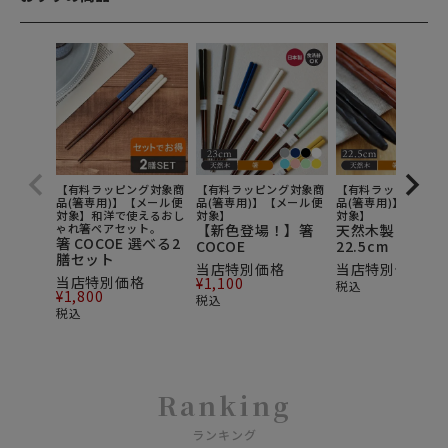
【有料ラッピング対象商
【有料ラッピング対象商
【有料ラッピング対
品(箸専用)】【メール便
品(箸専用)】【メール便
品(箸専用)】【メー
対象】和洋で使えるおし
対象】
対象】
ゃれ箸ペアセット。
【新色登場！】箸
天然木製 箸
箸 COCOE 選べる2
COCOE
22.5cm
膳セット
当店特別価格
当店特別価格
¥
3
当店特別価格
¥
1,100
税込
¥
1,800
税込
税込
Ranking
ランキング