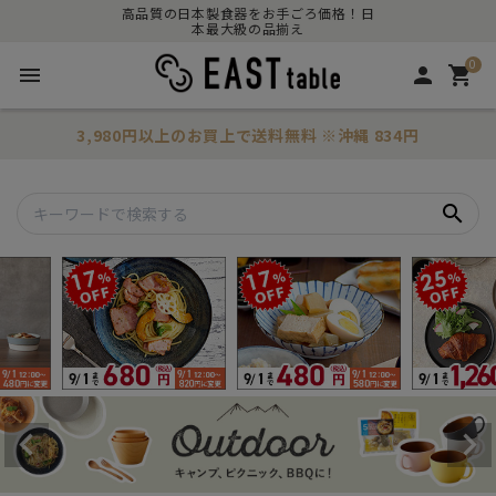
高品質の日本製食器をお手ごろ価格！日
本最大級の品揃え
0
menu
person
shopping_cart
3,980円以上のお買上で
送料無料
※沖縄 834円
search