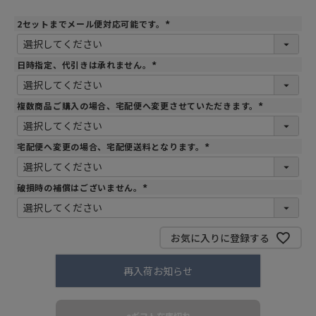
2セットまでメール便対応可能です。
(
必
須
)
日時指定、代引きは承れません。
(
必
須
)
複数商品ご購入の場合、宅配便へ変更させていただきます。
(
必
須
)
宅配便へ変更の場合、宅配便送料となります。
(
必
須
)
破損時の補償はございません。
(
必
須
)
お気に入りに登録する
再入荷お知らせ
eギフト在庫切れ