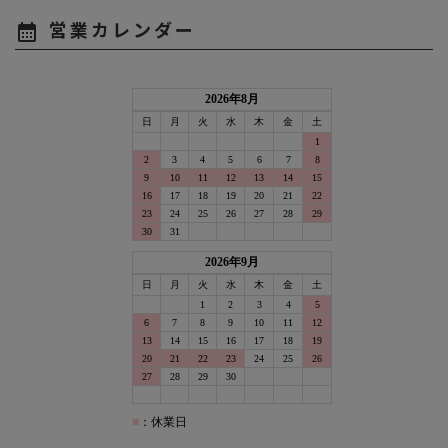
営業カレンダー
calendar_month