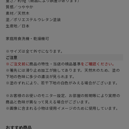
重さ／約9g（商品により誤差があります）
質感／つややか
素材／天然木
塗／ポリエステルウレタン塗装
生産地／日本
家庭用食洗機・乾燥機可
※サイズは全て外寸になります。
ご注意
※ご注文前に
商品の特性・当店の検品基準
をご確認ください。
※箸先には滑り止め加工が施してあります。天然木のため、塗の
下地の色味に多少の濃淡が見られます。
※塗のずれにより、若干下地の白色がみえる場合がございます。
※お客様のお使いのモニター設定、お部屋の照明等により実際の
商品と色味が異なって見える場合がございます。
※画像に含まれる小物は使用イメージのために使用しています。
おすすめ商品