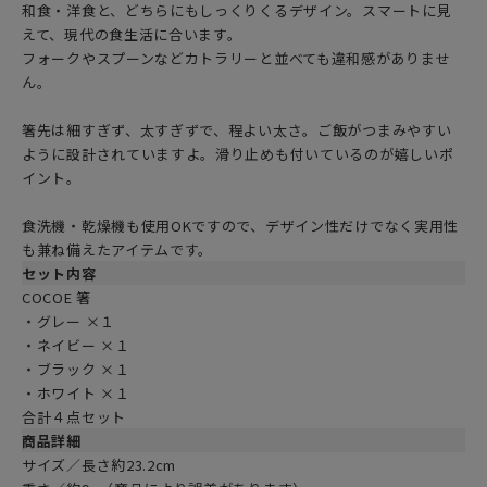
和食・洋食と、どちらにもしっくりくるデザイン。スマートに見
えて、現代の食生活に合います。
フォークやスプーンなどカトラリーと並べても違和感がありませ
ん。
箸先は細すぎず、太すぎずで、程よい太さ。ご飯がつまみやすい
ように設計されていますよ。滑り止めも付いているのが嬉しいポ
イント。
食洗機・乾燥機も使用OKですので、デザイン性だけでなく実用性
も兼ね備えたアイテムです。
セット内容
COCOE 箸
・グレー ×１
・ネイビー ×１
・ブラック ×１
・ホワイト ×１
合計４点セット
商品詳細
サイズ／長さ約23.2cm