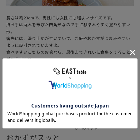
長さは約23cmで、男性にも女性にも程よいサイズです。
持ち手は丸みを帯びた四角形なので手に馴染みやすく握りやすい
形。
箸先には、滑り止めが付いていて、ご飯やおかずがつまみやすい
ように設計されていますよ。
食べやすいこちらのお箸なら、最後まできれいに食事をすること
ができますね。
食洗機、乾燥機も使用できるため、お手入れしやすいのもポイン
ト。デザイン性だけでなく実用性も兼ね備えた優秀なアイテムで
す。
滑り止め加工
滑りにくくつかみやすいよう、
箸先にザラザラとした加工が施
してあります。
おかずがスッと