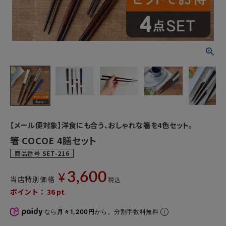
【メール便対象】洋食にも合う、おしゃれな箸を4色セット。
箸 COCOE 4膳セット
商品番号
SET-216
3,600
¥
当店特別価格
税込
ポイント：
36
pt
なら
月々1,200円
から。分割手数料無料