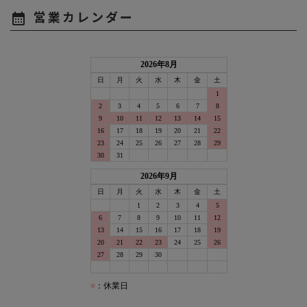
営業カレンダー
calendar_month