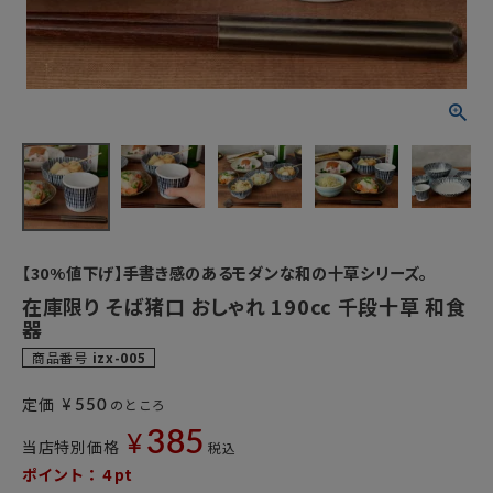
【30%値下げ】手書き感のあるモダンな和の十草シリーズ。
在庫限り そば猪口 おしゃれ 190cc 千段十草 和食
器
商品番号
izx-005
¥
定価
のところ
550
385
¥
当店特別価格
税込
ポイント：
4
pt