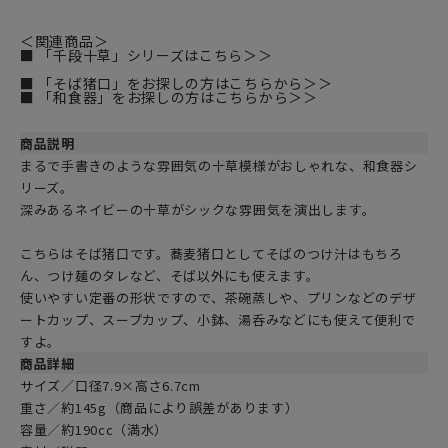
＜関連商品＞
■ 「千段十草」シリーズはこちら＞＞
■ 「そば猪口」をお探しの方はこちらから＞＞
■ 「和食器」をお探しの方はこちらから＞＞
商品説明
まるで手書きのような雰囲気の十草模様がおしゃれな、和食器シ
リーズ。
深みあるネイビーの十草がシックな雰囲気を演出します。
こちらはそば猪口です。蕎麦猪口としてそばのつけ汁はもちろ
ん、つけ麺のタレなど、そば以外にも使えます。
使いやすい定番の形状ですので、茶碗蒸しや、プリンなどのデザ
ートカップ、スープカップ、小鉢、湯呑みなどにも使えて便利で
すよ。
商品詳細
サイズ／口径7.9×高さ6.7cm
重さ／約145g（商品により誤差があります）
容量／約190cc（満水）