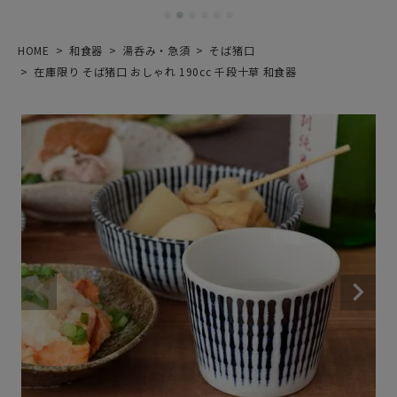
HOME
和食器
湯呑み・急須
そば猪口
在庫限り そば猪口 おしゃれ 190cc 千段十草 和食器