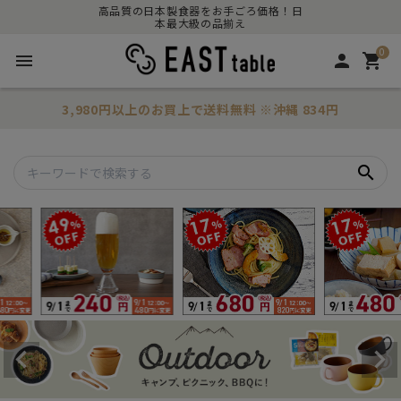
高品質の日本製食器をお手ごろ価格！日
本最大級の品揃え
0
menu
person
shopping_cart
3,980円以上のお買上で
送料無料
※沖縄 834円
search