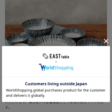
こちらの千段十草シリーズは、麺鉢・丼ぶり・お茶碗・小鉢・深
皿・蕎麦猪口と、6種類のシリーズ展開があり、料理や用途に合わ
せて使い分ける便利な和食器です。
温冷、季節性、和洋中と料理のジャンルも問わず、一年中お使い
いただけます。毎日使いの定番食器として非常に役立ってくれま
す。