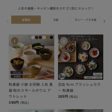
人気の食器・キッチン雑貨をカテゴリ別にチェック！
全商品
大皿
カレー・パスタ皿
ス
和食器 小鉢 お茶碗 人気 食
豆皿 9cm ブラッシュカラ
器 和のスモールボウル ア
ー 和食器
ウトレット
385円
(税込)
390円
(税込)