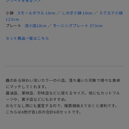
シリーズを見る＞＞
／
／
小鉢
スモールボウル 10cm
しのぎ小鉢 10cm
スクエア小鉢
12.5cm
／
プレート
深小皿10cm
モーニングプレート 27.5cm
セット商品一覧はこちら
趣のある味わい深いカラーの小皿。落ち着いた印象で様々な食卓
にマッチしてくれます。
醤油皿、薬味皿、珍味皿などに使えるサイズ。他にもカットフル
ーツや、菓子皿などにもおすすめ。
おもてなし用にも重宝するので、複数個揃えておくと便利です。
こちらは6色が各1点の合計6点セットです。