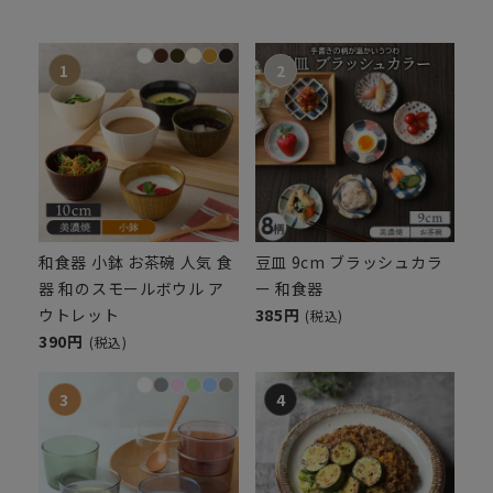
和食器 小鉢 お茶碗 人気 食
豆皿 9cm ブラッシュカラ
器 和のスモールボウル ア
ー 和食器
ウトレット
385円
(税込)
390円
(税込)