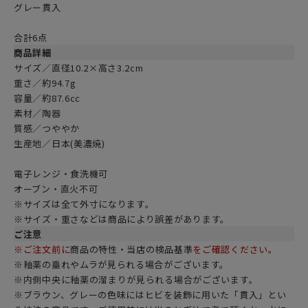
グレー貫入
合計6点
商品詳細
サイズ／直径10.2×高さ3.2cm
重さ／約94.7g
容量／約87.6cc
素材／陶器
質感／つややか
生産地／日本(美濃焼)
電子レンジ・食洗機可
オーブン・直火不可
※サイズは全て外寸になります。
※サイズ・重さなどは商品により誤差があります。
ご注意
※ご注文前に
商品の特性・当店の検品基準
をご確認ください。
※釉薬の垂れやムラが見られる場合がございます。
※内側中央に釉薬の溜まりが見られる場合がございます。
※ブラウン、グレーの色味にはヒビを装飾に用いた「貫入」とい