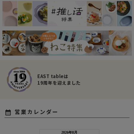
EAST tableは
19周年を迎えました
営業カレンダー
calendar_month