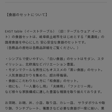
【食器のセットについて】
EAST table（イーストテーブル）（旧：テーブルウェア イース
ト）の食器セットは、岐阜県土岐市をはじめとする「美濃焼」の
国産食器を中心にした 安心安全な食器のセットです。
（各商品の産地は各商品詳細をご覧ください。）
・シンプルで使いやすい、「白い食器」のセットはモダン、スタ
イリッシュ、北欧風などバリエーション豊富。
・モダンでクールな男性にもオススメの「黒い食器」のセット。
・人気食器ばかりを集めた、超お得福袋。
・食器にこだわりたい方に「和食器」のセット。
・他にも、「一人暮らし用」「夫婦用」「ファミリー用」
など様々な家族構成に適した豊富な種類を取り揃えております。
お茶碗、お碗、丼、小皿、取り皿、カレー皿、 サラダボウルや取
り鉢、ランチプレート、箸置きなど必要な食器が一度に揃い、業