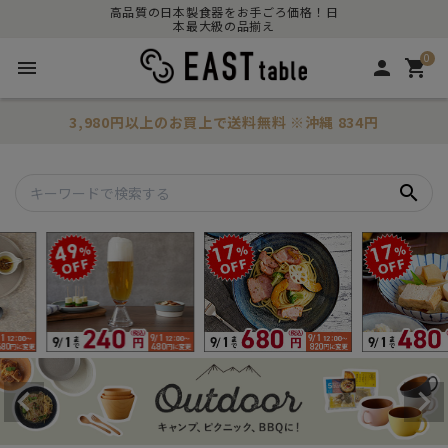
高品質の日本製食器をお手ごろ価格！日
本最大級の品揃え
0
menu
person
shopping_cart
3,980円以上のお買上で
送料無料
※沖縄 834円
search