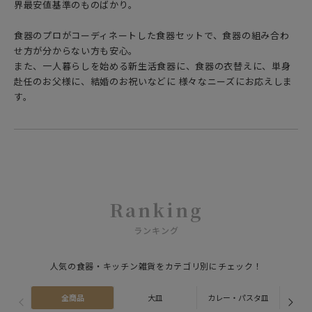
界最安値基準のものばかり。
食器のプロがコーディネートした食器セットで、食器の組み合わ
せ方が分からない方も安心。
また、一人暮らしを始める新生活食器に、食器の衣替えに、単身
赴任のお父様に、結婚のお祝いなどに 様々なニーズにお応えしま
す。
Ranking
ランキング
人気の食器・キッチン雑貨をカテゴリ別にチェック！
全商品
大皿
カレー・パスタ皿
ス