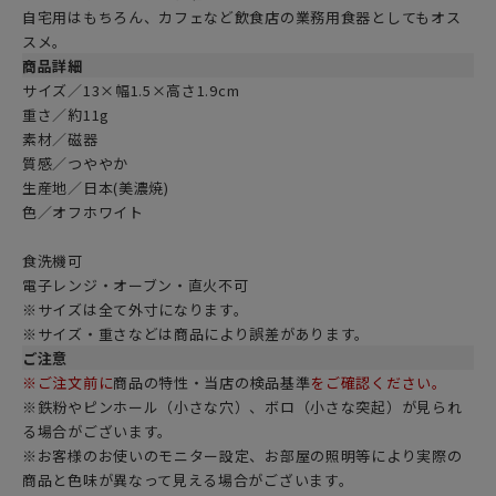
自宅用はもちろん、カフェなど飲食店の業務用食器としてもオス
スメ。
商品詳細
サイズ／13×幅1.5×高さ1.9cm
重さ／約11g
素材／磁器
質感／つややか
生産地／日本(美濃焼)
色／
オフホワイト
食洗機可
電子レンジ・オーブン・直火不可
※サイズは全て外寸になります。
※サイズ・重さなどは商品により誤差があります。
ご注意
※ご注文前に
商品の特性・当店の検品基準
をご確認ください。
※鉄粉やピンホール（小さな穴）、ボロ（小さな突起）が見られ
る場合がございます。
※お客様のお使いのモニター設定、お部屋の照明等により実際の
商品と色味が異なって見える場合がございます。