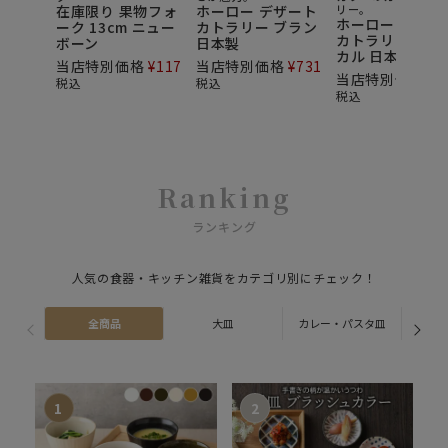
在庫限り 果物フォ
ホーロー デザート
リー。
ホーロー デザー
ーク 13cm ニュー
カトラリー ブラン
カトラリー クラ
ボーン
日本製
カル 日本製
当店特別価格
¥
117
当店特別価格
¥
731
当店特別価格
¥
7
税込
税込
税込
Ranking
ランキング
人気の食器・キッチン雑貨をカテゴリ別にチェック！
全商品
大皿
カレー・パスタ皿
ス