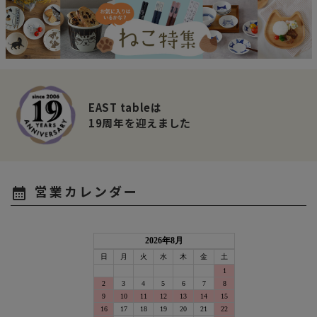
EAST tableは
19周年を迎えました
営業カレンダー
calendar_month