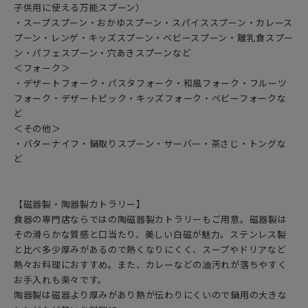
子供用に使える万能スプーン）
・スープスプーン・おかゆスプーン・スパイススプーン・カレース
プーン・レンゲ・キッズスプーン・ベビースプーン・離乳食スプー
ン・パフェスプーン・穴あきスプーンなど
＜フォーク＞
・デザートフォーク・パスタフォーク・和風フォーク・フルーツ
フォーク・デザートピック・キッズフォーク・ベビーフォークな
ど
＜その他＞
・バターナイフ・鍋取りスプーン・サーバー・茶さじ・トングな
ど
【磁器製・陶器製カトラリー】
食器の専門店ならではの陶磁器製カトラリーもご用意。磁器製は
その滑らかな質感と口当たり、美しい白磁が魅力。ステンレス製
と比べ多少厚みがあるので熱くなりにくく、スープやドリアなど
熱々お料理におすすめ。また、カレーなどの油汚れが落ちやすく
お手入れも楽々です。
陶器製は磁器より厚みがあり熱が伝わりにくいので鍋用の大きな