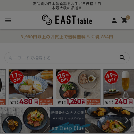
高品質の日本製食器をお手ごろ価格！日
本最大級の品揃え
0
menu
person
shopping_cart
3,980円以上のお買上で
送料無料
※沖縄 834円
search