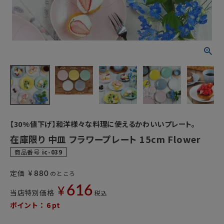
【30%値下げ】和洋様々な料理に使えるかわいいプレート。
在庫限り 中皿 フラワープレート 15cm Flower
商品番号
ic-039
¥
定価
のところ
880
616
¥
当店特別価格
税込
ポイント：
6
pt