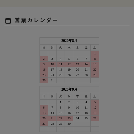
営業カレンダー
calendar_month