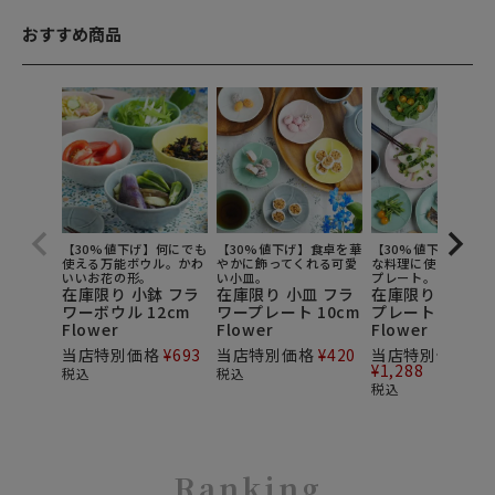
おすすめ商品
【30%値下げ】何にでも
【30%値下げ】食卓を華
【30%値下げ】和洋
使える万能ボウル。かわ
やかに飾ってくれる可愛
な料理に使えるかわ
いいお花の形。
い小皿。
プレート。
在庫限り 小鉢 フラ
在庫限り 小皿 フラ
在庫限り フラワ
ワーボウル 12cm
ワープレート 10cm
プレート 20cm
Flower
Flower
Flower
当店特別価格
¥
693
当店特別価格
¥
420
当店特別価格
¥
1,288
税込
税込
税込
Ranking