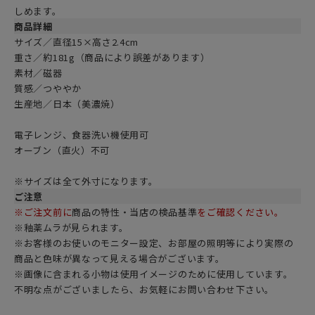
しめます。
商品詳細
サイズ／直径15×高さ2.4cm
重さ／約181g（商品により誤差があります）
素材／磁器
質感／つややか
生産地／日本（美濃焼）
電子レンジ、食器洗い機使用可
オーブン（直火）不可
※サイズは全て外寸になります。
ご注意
※ご注文前に
商品の特性・当店の検品基準
をご確認ください。
※釉薬ムラが見られます。
※お客様のお使いのモニター設定、お部屋の照明等により実際の
商品と色味が異なって見える場合がございます。
※画像に含まれる小物は使用イメージのために使用しています。
不明な点がございましたら、お気軽にお問い合わせ下さい。