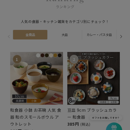
ランキング
人気の食器・キッチン雑貨をカテゴリ別にチェック！
全商品
大皿
カレー・パスタ皿
ス
和食器 小鉢 お茶碗 人気 食
豆皿 9cm ブラッシュカラ
器 和のスモールボウル ア
ー 和食器
ギフトをお探しですか？
ウトレット
385円
(税込)