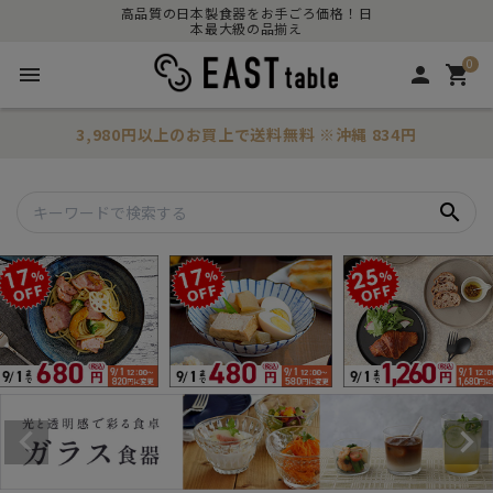
高品質の日本製食器をお手ごろ価格！日
本最大級の品揃え
0
menu
person
shopping_cart
3,980円以上のお買上で
送料無料
※沖縄 834円
search