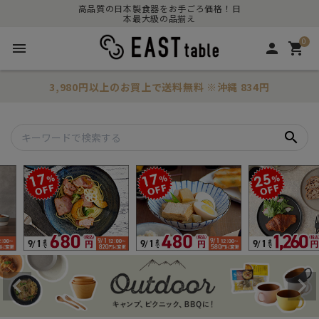
高品質の日本製食器をお手ごろ価格！日
本最大級の品揃え
0
menu
person
shopping_cart
3,980円以上のお買上で
送料無料
※沖縄 834円
search