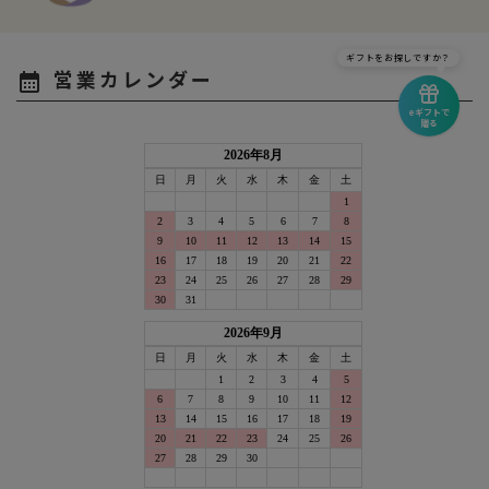
ギフトをお探しですか？
営業カレンダー
calendar_month
eギフトで
贈る