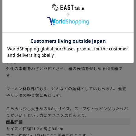
■ 「どんぶり・丼」をお探しの方はこちらから＞＞
■ 「和食器」をお探しの方はこちらから＞＞
■ 「大鉢」をお探しの方はこちらから＞＞
■ 「カラフルな食器」をお探しの方はこちらから＞＞
商品説明
和の趣たっぷりのラーメン丼ぶり。
粉引の白い生地に、大胆な茶の刷毛目が入っている落ち着いたデ
ザイン。どんなメニューにもしっくり似合う色合いが嬉しいポイ
ント。
外側の素地をわざと凸凹とさせ、器の表情を楽しめる和食器で
す。
ラーメン鉢以外にもう、どんなどの麺鉢としてはもちろん、煮物
やサラダの盛り鉢にもどうぞ。
こちらは少し大きめの6.8寸サイズ。スープやトッピングもたっぷ
りがいい！という方にオススメのどんぶり。
商品詳細
サイズ／口径21.2×高さ8.8cm
重さ／約804g（商品により誤差があります。）