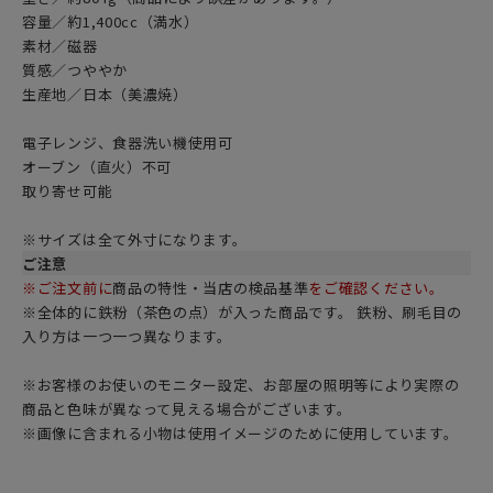
容量／約1,400cc（満水）
素材／磁器
質感／つややか
生産地／日本（美濃焼）
電子レンジ、食器洗い機使用可
オーブン（直火）不可
取り寄せ可能
※サイズは全て外寸になります。
ご注意
※ご注文前に
商品の特性・当店の検品基準
をご確認ください。
※全体的に鉄粉（茶色の点）が入った商品です。 鉄粉、刷毛目の
入り方は一つ一つ異なります。
※お客様のお使いのモニター設定、お部屋の照明等により実際の
商品と色味が異なって見える場合がございます。
※画像に含まれる小物は使用イメージのために使用しています。