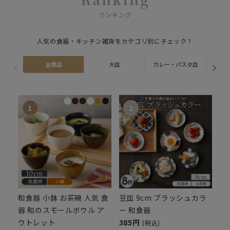
ランキング
人気の食器・キッチン雑貨をカテゴリ別にチェック！
全商品
大皿
カレー・パスタ皿
ス
和食器 小鉢 お茶碗 人気 食
豆皿 9cm ブラッシュカラ
器 和のスモールボウル ア
ー 和食器
ウトレット
385円
(税込)