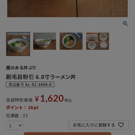
趣のある丼ぶり
刷毛目粉引 6.8寸ラーメン丼
商品番号
ks-S1-3006-0
1,620
¥
当店特別価格
税込
ポイント：
16
pt
在庫数
33
お気に入りに登録する