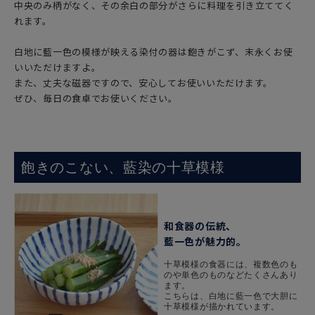
中央のみ柄がなく、その余白の部分がさらに料理を引き立ててく
れます。
白地に藍一色の模様が映える染付の器は飽きがこず、末永くお使
いいただけますよ。
また、丈夫な磁器ですので、安心してお使いいただけます。
ぜひ、毎日の食卓でお使いください。
飽きのこない、藍染の十草模様
和食器の伝統、
藍一色が魅力的。
十草模様の食器には、複数色のも
のや単色のものなどたくさんあり
ます。
こちらは、白地に藍一色で大胆に
十草模様が描かれています。