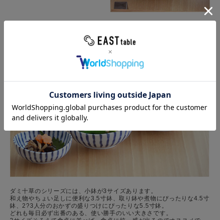
用途に合わせて使える3サイズ
ダミ十草のシリーズには、小鉢が3サイズあります。
和え物やちょい足しに便利な3.5寸鉢、取り鉢や煮物にぴったりな4.5寸
鉢、2?3人分のおかずの盛りつけにぴったりな5.5寸鉢。
どれも毎日必ず出番のある、使い勝手のいい大きさです。