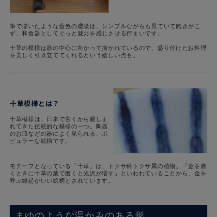
筆で描いたような藍色の濃淡は、シンプルながらも見ていて飽きがこ
ず、和食器としてぐっと魅力を感じさせる佇まいです。
十草の模様は器の中心に向かって描かれているので、盛り付けたお料理
を美しく引き立ててくれるという嬉しい点も。
十草模様とは？
十草模様は、日本で古くから親しま
れてきた伝統的な模様の一つ。陶器
のお皿などの器によく見られる、ポ
ピュラーな絵柄です。
モチーフとなっている「十草」は、トクサ科トクサ属の植物。「金を磨
くときに十草の葉で磨くと光沢が増す」といわれていることから、金を
呼ぶ縁起がいい絵柄とされています。
まゆのような温かみのある形