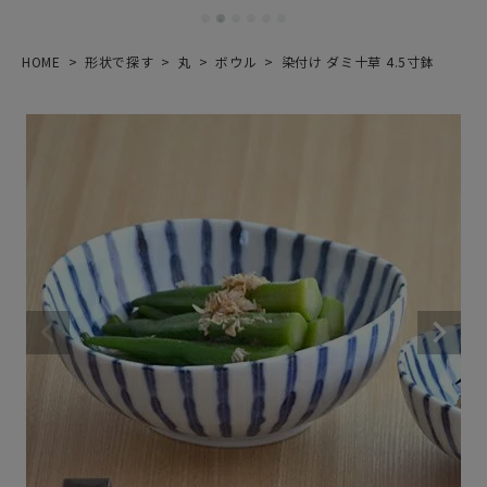
HOME
形状で探す
丸
ボウル
染付け ダミ十草 4.5寸鉢