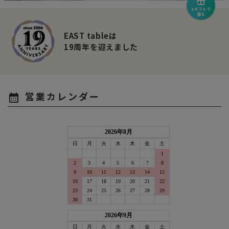
eギフトで
贈る
EAST tableは
19周年を迎えました
営業カレンダー
calendar_month