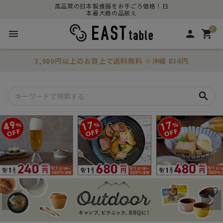
高品質の日本製食器をお手ごろ価格！日
本最大級の品揃え
0
menu
person
shopping_cart
3,980円以上のお買上で
送料無料
※沖縄 834円
search