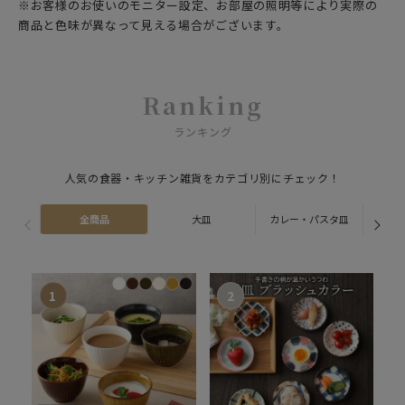
※お客様のお使いのモニター設定、お部屋の照明等により実際の
商品と色味が異なって見える場合がございます。
Ranking
ランキング
人気の食器・キッチン雑貨をカテゴリ別にチェック！
全商品
大皿
カレー・パスタ皿
ス