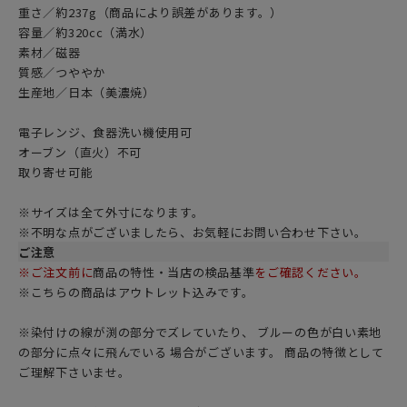
重さ／約237g（商品により誤差があります。）
容量／約320cc（満水）
素材／磁器
質感／つややか
生産地／日本（美濃焼）
電子レンジ、食器洗い機使用可
オーブン（直火）不可
取り寄せ可能
※サイズは全て外寸になります。
※不明な点がございましたら、お気軽にお問い合わせ下さい。
ご注意
※ご注文前に
商品の特性・当店の検品基準
をご確認ください。
※こちらの商品は
アウトレット
込みです。
※染付けの線が渕の部分でズレていたり、 ブルーの色が白い素地
の部分に点々に飛んでいる 場合がございます。 商品の特徴として
ご理解下さいませ。