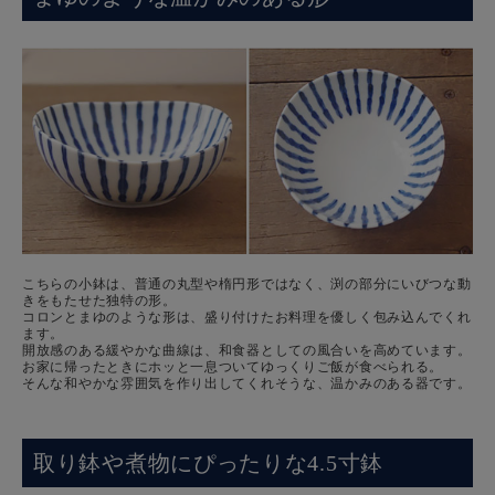
こちらの小鉢は、普通の丸型や楕円形ではなく、渕の部分にいびつな動
きをもたせた独特の形。
コロンとまゆのような形は、盛り付けたお料理を優しく包み込んでくれ
ます。
開放感のある緩やかな曲線は、和食器としての風合いを高めています。
お家に帰ったときにホッと一息ついてゆっくりご飯が食べられる。
そんな和やかな雰囲気を作り出してくれそうな、温かみのある器です。
取り鉢や煮物にぴったりな4.5寸鉢