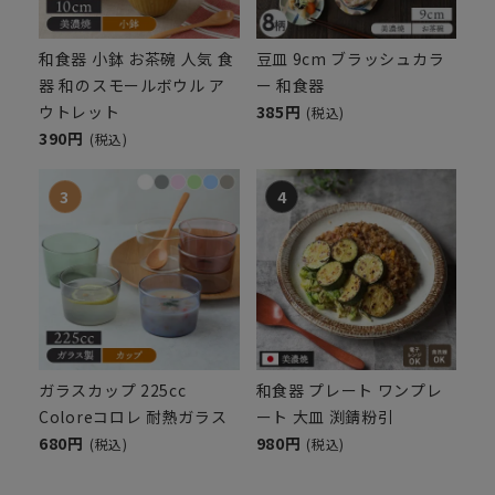
和食器 小鉢 お茶碗 人気 食
豆皿 9cm ブラッシュカラ
器 和のスモールボウル ア
ー 和食器
ウトレット
385円
(税込)
390円
(税込)
ガラスカップ 225cc
和食器 プレート ワンプレ
Coloreコロレ 耐熱ガラス
ート 大皿 渕錆粉引
680円
980円
(税込)
(税込)