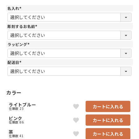
名入れ
(
必
須
)
彫刻するお名前
(
必
須
)
ラッピング
(
必
須
)
配送日
(
必
須
)
カラー
ライトブルー
カートに入れる
在庫数
23
ピンク
カートに入れる
在庫数
86
茶
カートに入れる
在庫数
41