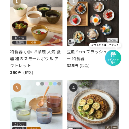
ギフトをお探しですか？
和食器 小鉢 お茶碗 人気 食
豆皿 9cm ブラッシュカラ
器 和のスモールボウル ア
ー 和食器
eギフトで
贈る
ウトレット
385円
(税込)
390円
(税込)