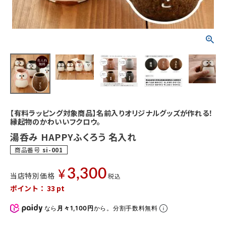
【有料ラッピング対象商品】名前入りオリジナルグッズが作れる！
縁起物のかわいいフクロウ。
湯呑み HAPPYふくろう 名入れ
商品番号
si-001
3,300
¥
当店特別価格
税込
ポイント：
33
pt
なら
月々1,100円
から。分割手数料無料