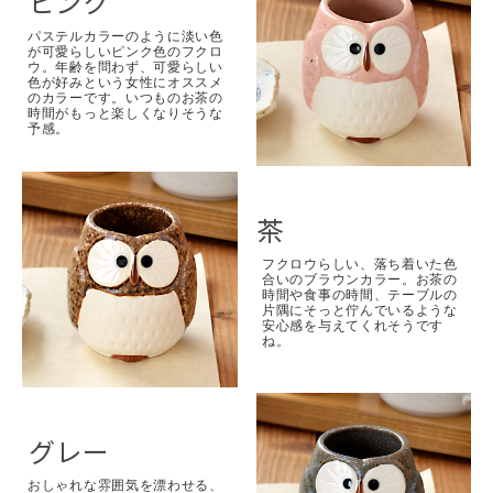
ピンク
パステルカラーのように淡い色
が可愛らしいピンク色のフクロ
ウ。年齢を問わず、可愛らしい
色が好みという女性にオススメ
のカラーです。いつものお茶の
時間がもっと楽しくなりそうな
予感。
茶
フクロウらしい、落ち着いた色
合いのブラウンカラー。お茶の
時間や食事の時間、テーブルの
片隅にそっと佇んでいるような
安心感を与えてくれそうです
ね。
グレー
おしゃれな雰囲気を漂わせる、