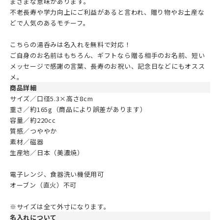
まざまな意味があります。
不老長寿や学力向上にご利益があると言われ、贈り物やお土産な
どで人気のあるモチーフ。
こちらの湯呑みは名入れを無料で対応！
ご自身のお名前はもちろん、ギフトなら贈る相手のお名前、短い
メッセージで感謝の言葉、長寿のお祝い、記念日などにもオスス
メ。
商品詳細
サイズ／口径5.3×高さ8cm
重さ／約165g（商品により誤差があります）
容量／約220cc
質感／つややか
素材／磁器
生産地／日本（美濃焼）
電子レンジ、食器洗い機使用可
オーブン（直火）不可
※サイズは全て外寸になります。
名入れについて