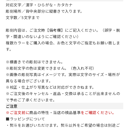
対応文字／漢字・ひらがな・カタカナ
彫刻場所／背中央部分に縦書きで入ります。
文字数／5文字まで
彫刻内容は、ご注文時【備考欄】にご記入ください。（誤字・脱
字・間違いのないようにご確認ください）
複数カラーをご購入の場合、お色と文字のご指定もお願い致しま
す。
※横書きでの彫刻はできません。
※彫刻文字の色は変更できません。（色入れ不可）
※画像の彫刻写真はイメージです。実際は文字のサイズ・場所が
異なる場合がございます。
※校正・仕上がり写真などは対応ができかねます。
※ご注文後のキャンセル・返品・交換は承ることが出来ませんの
で予めご了承くださいませ。
ご注意
※ご注文前に
商品の特性・当店の検品基準
をご確認ください。
■ラッピングについて
・熨斗をお選びいただけます。熨斗以外をご希望の場合は別途ご