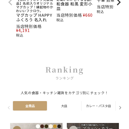
十草 煎茶碗
品】名前入りオリジナル
和食器 和黒 変形小
当店特別価格
¥
3
マグカップ！縁起物のか
皿
わいいフクロウ。
税込
マグカップ HAPPY
当店特別価格
¥
660
ふくろう 名入れ
税込
当店特別価格
¥
4,191
税込
Ranking
ランキング
人気の食器・キッチン雑貨をカテゴリ別にチェック！
全商品
大皿
カレー・パスタ皿
ス