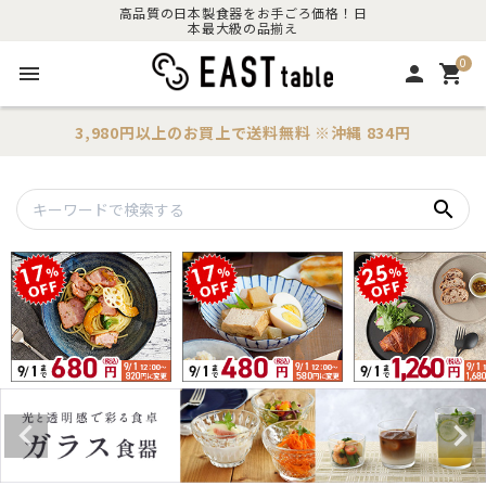
高品質の日本製食器をお手ごろ価格！日
本最大級の品揃え
0
menu
person
shopping_cart
3,980円以上のお買上で
送料無料
※沖縄 834円
search