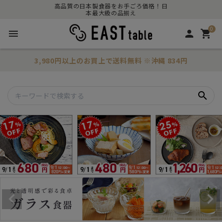
高品質の日本製食器をお手ごろ価格！日
本最大級の品揃え
0
menu
person
shopping_cart
3,980円以上のお買上で
送料無料
※沖縄 834円
search