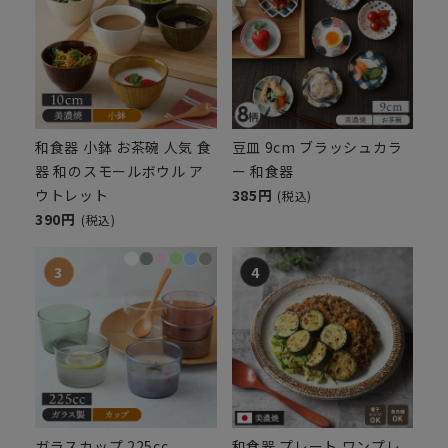
和食器 小鉢 お茶碗 人気 食
豆皿 9cm ブラッシュカラ
器 和のスモールボウル ア
ー 和食器
ウトレット
385円
(税込)
390円
(税込)
ガラスカップ 225cc
和食器 プレート ワンプレ