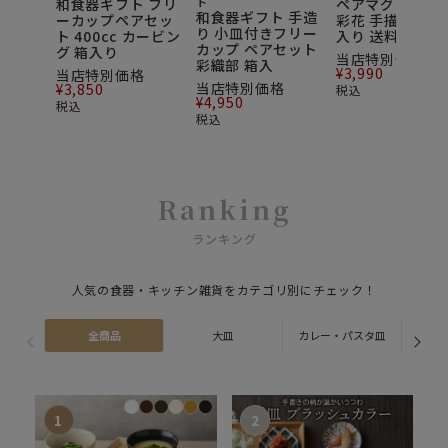
和食器ギフト フリ
ト
ペアマグカップ 
和食器ギフト 手造
ーカップペアセッ
彩花 手描き一珍
り 小皿付きフリー
ト 400cc カービン
入り 送料無料
カップ ペアセット
グ 箱入り
当店特別価格
彩織部 箱入
¥
3,990
当店特別価格
当店特別価格
¥
3,850
税込
¥
4,950
税込
税込
Ranking
ランキング
人気の食器・キッチン雑貨をカテゴリ別にチェック！
全商品
大皿
カレー・パスタ皿
ス