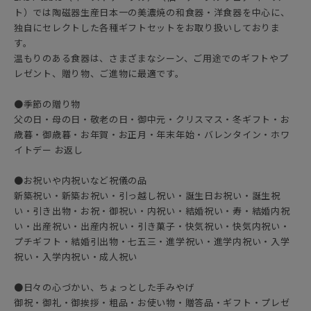
ト）では陶磁器生産日本一の美濃焼の和食器・洋食器を中心に、
独自にセレクトした各種ギフトセットをお取り扱いしておりま
す。
温もりのある食器は、さまざまなシーン、ご用途でのギフトやプ
レゼント、贈り物、ご進物に最適です。
●季節の贈り物
父の日・母の日・敬老の日・御中元・クリスマス・冬ギフト・お
歳暮・御歳暮・お年賀・お正月・年末年始・バレンタイン・ホワ
イトデー お返し
●お祝いや内祝いなど祝儀の品
新築祝い・新築お祝い・引っ越し祝い・誕生日お祝い・誕生祝
い・引き出物・お祝・御祝い・内祝い・結婚祝い・寿・結婚内祝
い・出産祝い・出産内祝い・引き菓子・快気祝い・快気内祝い・
プチギフト・結婚引出物・七五三・進学祝い・進学内祝い・入学
祝い・入学内祝い・成人祝い
●日々の心づかい、ちょっとした手みやげ
御祝・御礼・御挨拶・粗品・お使い物・贈答品・ギフト・プレゼ