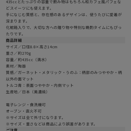
435ccとたっぷりの容量で飲み物はもちろん和カフェ風パフェな
どスイーツにも使えます。
手になじむ質感と、存在感のあるデザインは、使うたびに愛着が
深まります。
化粧箱入りで、大切な方への贈り物や特別な晩酌タイムにもぴっ
たりです。
商品詳細
サイズ／口径8.8×高さ14cm
重さ／約270g
容量／約435cc（満水）
素材／陶器
質感／ガーネット・メタリック・うのふ：柄部のみつややか・柄
以外の面マット
トルコ青：表面つややか・内側マット
生産地／日本（美濃焼）
電子レンジ・食洗機可
オーブン・直火不可
※サイズは全て外寸になります。
※サイズ・重さなどは商品により誤差があります。
ご注意