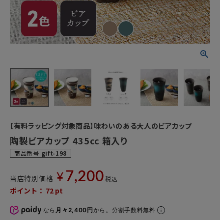
【有料ラッピング対象商品】味わいのある大人のビアカップ
陶製ビアカップ 435cc 箱入り
商品番号
gift-198
7,200
¥
当店特別価格
税込
ポイント：
72
pt
なら
月々2,400円
から。分割手数料無料