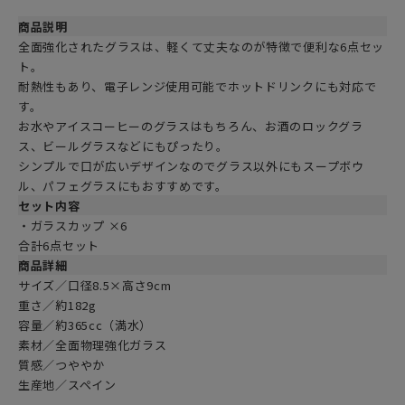
商品説明
全面強化されたグラスは、軽くて丈夫なのが特徴で便利な6点セッ
ト。
耐熱性もあり、電子レンジ使用可能でホットドリンクにも対応で
す。
お水やアイスコーヒーのグラスはもちろん、お酒のロックグラ
ス、ビールグラスなどにもぴったり。
シンプルで口が広いデザインなのでグラス以外にもスープボウ
ル、パフェグラスにもおすすめです。
セット内容
・ガラスカップ ×6
合計6点セット
商品詳細
サイズ／口径8.5×高さ9cm
重さ／約182g
容量／約365cc（満水）
素材／全面物理強化ガラス
質感／つややか
生産地／スペイン