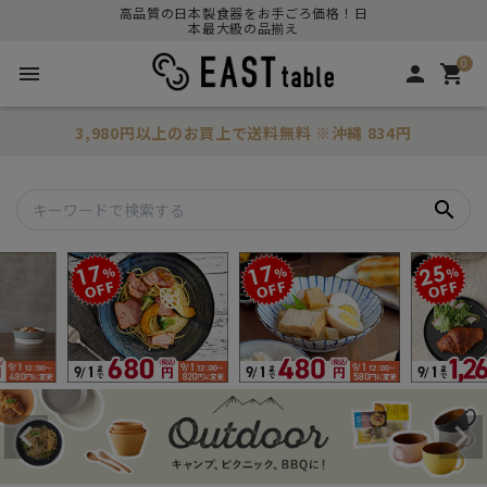
高品質の日本製食器をお手ごろ価格！日
本最大級の品揃え
0
menu
person
shopping_cart
3,980円以上のお買上で
送料無料
※沖縄 834円
search