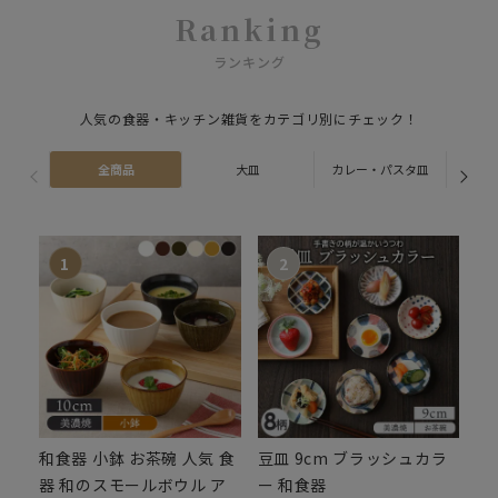
Ranking
ランキング
人気の食器・キッチン雑貨をカテゴリ別にチェック！
全商品
大皿
カレー・パスタ皿
ス
和食器 小鉢 お茶碗 人気 食
豆皿 9cm ブラッシュカラ
器 和のスモールボウル ア
ー 和食器