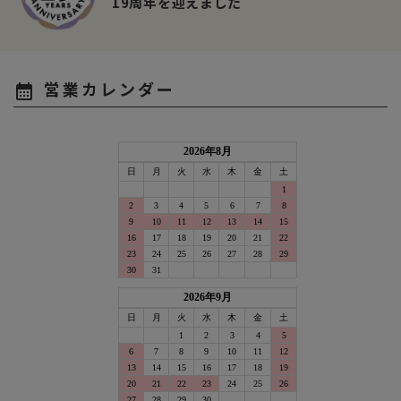
19周年を迎えました
営業カレンダー
calendar_month