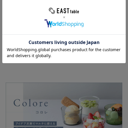
シリーズを見る＞＞
／
／
200cc
単品
6個セット
12個セット
／
370cc
単品
6個セット
／
500cc
単品
6個セット