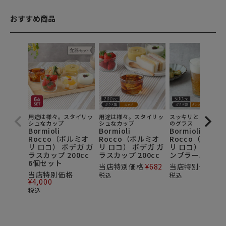
おすすめ商品
用途は様々。スタイリッ
用途は様々。スタイリッ
スッキリとしたデザ
シュなカップ
シュなカップ
のグラス
Bormioli
Bormioli
Bormioli
Rocco（ボルミオ
Rocco（ボルミオ
Rocco（ボルミ
リ ロコ） ボデガ ガ
リ ロコ） ボデガ ガ
リ ロコ） ボデガ
ラスカップ 200cc
ラスカップ 200cc
ンブラー500cc
6個セット
当店特別価格
¥
682
当店特別価格
¥
9
当店特別価格
税込
税込
¥
4,000
税込