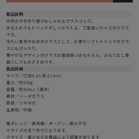
商品説明
手吹きの手作り感がおしゃれなガラスコップ。
氷を入れてもドリンクがしっかり入る、丁度良いサイズのグラス
です。
冷たい麦茶やお水のグラスとして、お酒やソフトドリンクのグラ
スにもぴったり。
華やかなデザインのグラスは普段使いはもちろん、おもてなし食
器としてもおすすめです。
商品詳細
サイズ／口径9.2×高さ13cm
重さ／約330g
容量／約410cc（満水）
素材／ソーダガラス
質感／つややか
生産地／中国
電子レンジ・食洗機・オーブン・直火不可
※サイズは全て外寸になります。
※サイズ・重さなどは商品により誤差があります