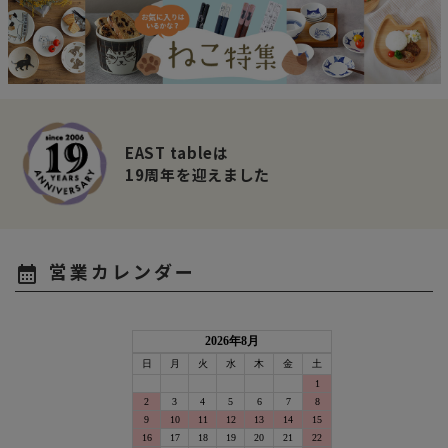
EAST tableは
19周年を迎えました
営業カレンダー
calendar_month