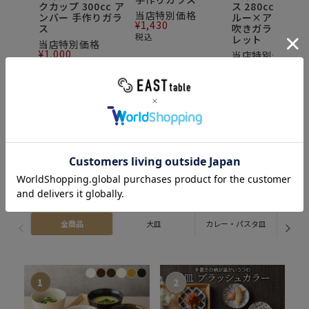
クカップ 300cc ア
ス 280cc フロウ
当店特別価格
ンバー 手作りガラ
ルー×アンバー 
¥
1,430
ス
吹きガラス アウ
税込
レット
当店特別価格
¥
1,000
当店特別価格
¥
1,000
税込
税込
Ranking
ランキング
人気の食器・キッチン雑貨をカテゴリ別にチェック！
全商品
大皿
カレー・パスタ皿
ス