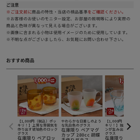
ご注意
※ご注文前に
商品の特性・当店の検品基準
をご確認ください。
※お客様のお使いのモニター設定、お部屋の照明等により実際の
商品と色味が異なって見える場合がございます。
※画像に含まれる小物は使用イメージのために使用しています。
※不明な点がございましたら、お気軽にお問い合わせ下さい。
おすすめ商品
【1,000円（税込）ポッ
やわらかな日差しのよう
【1,000円（税込）
キリ！】上質な雰囲気を
な乳白色のグラス
キリ！】独創的なデ
作り出す琥珀色のロック
在庫限り ペアマグ
ンが生み出す唯一無
グラス
グラス
カップ 280cc 胡蝶
在庫限り ペアロッ
在庫限り ペアグ
手作りガラス