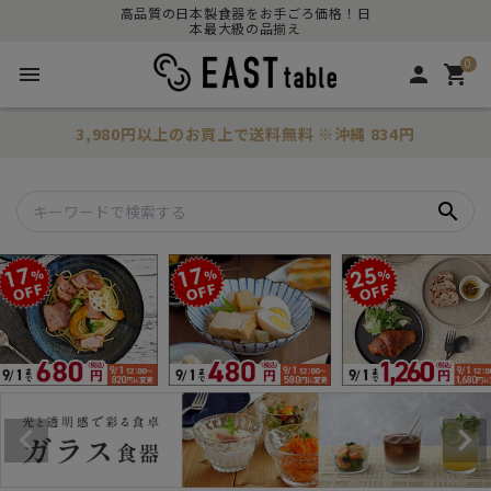
高品質の日本製食器をお手ごろ価格！日
本最大級の品揃え
0
menu
person
shopping_cart
3,980円以上のお買上で
送料無料
※沖縄 834円
search