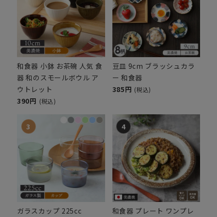
和食器 小鉢 お茶碗 人気 食
豆皿 9cm ブラッシュカラ
器 和のスモールボウル ア
ー 和食器
ウトレット
385円
(税込)
390円
(税込)
ガラスカップ 225cc
和食器 プレート ワンプレ