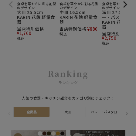
食卓を華やかに彩る花型
食卓を華やかに彩る花型
食卓を華やかに彩る
のデザイン
のデザイン
のデザイン
大皿 25.5cm
中皿 16.5cm
深皿 27.5cm カ
KARIN 花鈴 軽量食
KARIN 花鈴 軽量食
ー・パスタ皿
器
器
KARIN 花鈴 軽
器
当店特別価格
当店特別価格
¥
880
¥
1,760
当店特別価格
税込
¥
2,750
税込
税込
Ranking
ランキング
人気の食器・キッチン雑貨をカテゴリ別にチェック！
全商品
大皿
カレー・パスタ皿
ス