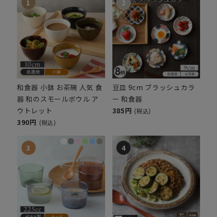
和食器 小鉢 お茶碗 人気 食
豆皿 9cm ブラッシュカラ
器 和のスモールボウル ア
ー 和食器
ウトレット
385円
(税込)
390円
(税込)