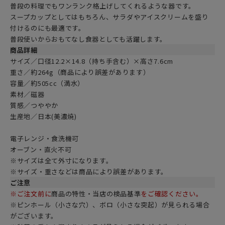
普段の料理でもワンランク格上げしてくれるような器です。
スープカップとしてはもちろん、サラダやアイスクリームを盛り
付けるのにも最適です。
普段使いからおもてなし食器としても活躍します。
商品詳細
サイズ／口径12.2×14.8（持ち手含む）×高さ7.6cm
重さ／約264g（商品により誤差があります）
容量／約505cc（満水）
素材／磁器
質感／つややか
生産地／日本(美濃焼)
電子レンジ・食洗機可
オーブン・直火不可
※サイズは全て外寸になります。
※サイズ・重さなどは商品により誤差があります。
ご注意
※ご注文前に
商品の特性・当店の検品基準
をご確認ください。
※ピンホール（小さな穴）、ボロ（小さな突起）が見られる場合
がございます。