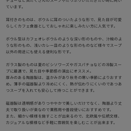
チューなど具だくさんのスープやたっぷりいただきたい時に向い
ています。
耳付きのものは、ボウルに耳のついたような形で、見た目が可愛
らしくカフェ食器としておしゃれに楽しみたい方に人気です。
ボウル型はカフェオレボウルのような深い形のものや、汁椀のよ
うな形のもの、浅いカレー皿のような形のものなど様々でスープ
以外の用途にも使える便利な形です。
ガラス製のものは夏のビシソワーズやガスパチョなどの冷製スー
プに最適で、見た目や季節感の演出にオススメ。
厚みのある陶器製は、温かみがあり秋冬の寒い季節によりおすす
め。薄手の磁器製より冷めにくく、熱が伝わりにくいのであつあ
つスープを入れても安心して持つことができます。
磁器製は透明感がありつややかで美しいだけでなく、陶器より丈
夫で取り扱いが楽なので業務用や普段使いにおすすめです。
また、細かい模様を施すことが出来るので、北欧風や伝統文様、
カジュアルな模様など手軽に雰囲気を楽しむことが出来ます。