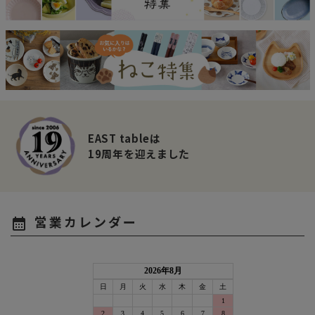
EAST tableは
19周年を迎えました
営業カレンダー
calendar_month