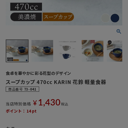
食卓を華やかに彩る花型のデザイン
スープカップ 470cc KARIN 花鈴 軽量食器
商品番号
73-041
1,430
¥
当店特別価格
税込
ポイント：
14
pt