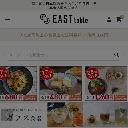
高品質の日本製食器をお手ごろ価格！日
本最大級の品揃え
0
menu
person
shopping_cart
3,980円以上のお買上で
送料無料
※沖縄 834円
search