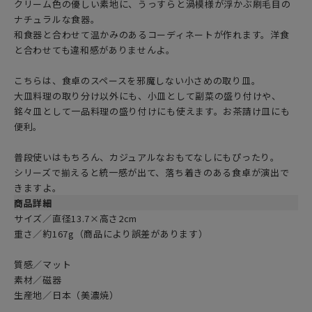
クリーム色の優しい素地に、うっすらと渦模様が浮かぶ刷毛目の
ナチュラルな食器。
和食器と合わせて温かみのあるコーディネートが作れます。洋食
と合わせても違和感がありませんよ。
こちらは、食卓のスペースを邪魔しない小さめの取り皿。
大皿料理の取り分け以外にも、小皿として副菜の盛り付けや、
銘々皿として一品料理の盛り付けにも使えます。お茶請け皿にも
便利。
普段使いはもちろん、カジュアルなおもてなしにもぴったり。
シリーズで揃えると統一感が出て、落ち着きのある食卓が演出で
きますよ。
商品詳細
サイズ／直径13.7×高さ2cm
重さ／約167g（商品により誤差があります）
質感／マット
素材／磁器
生産地／日本（美濃焼）