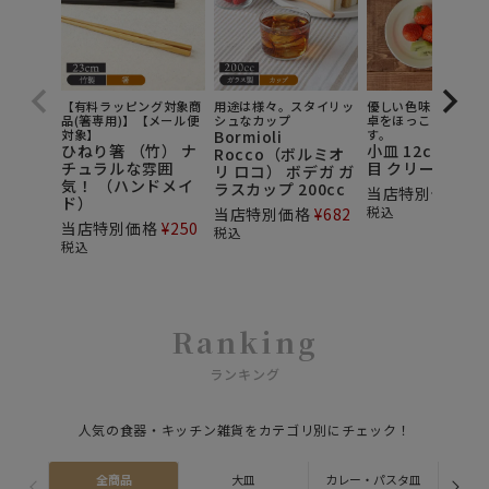
【有料ラッピング対象商
用途は様々。スタイリッ
優しい色味と渦模様
品(箸専用)】【メール便
シュなカップ
卓をほっこりとさせ
対象】
Bormioli
す。
ひねり箸 （竹） ナ
小皿 12cm 渦刷
Rocco（ボルミオ
チュラルな雰囲
目 クリーム
リ ロコ） ボデガ ガ
気！ （ハンドメイ
ラスカップ 200cc
当店特別価格
¥
3
ド）
税込
当店特別価格
¥
682
当店特別価格
¥
250
税込
税込
Ranking
ランキング
人気の食器・キッチン雑貨をカテゴリ別にチェック！
全商品
大皿
カレー・パスタ皿
ス