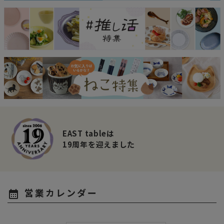
EAST tableは
19周年を迎えました
営業カレンダー
calendar_month