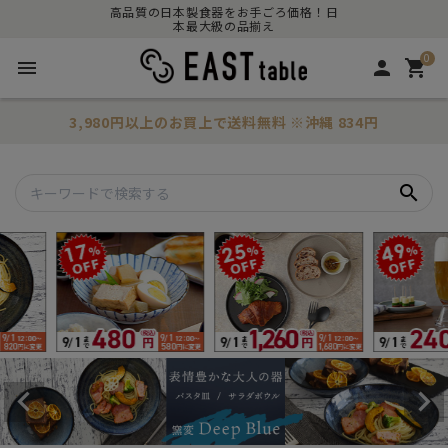
高品質の日本製食器をお手ごろ価格！日
本最大級の品揃え
0
menu
person
shopping_cart
3,980円以上のお買上で
送料無料
※沖縄 834円
search