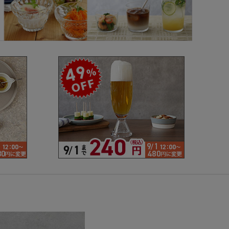
で探す
ブランドで探す
- 人気シリーズ
- オリジナル食器
仕切り
楕円
変形