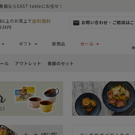
らEAST tableにお任せ！
送料無料
0円以上のお買上で
お問い合わせ・ご相談はこ
mail
834円
ギフト
新商品
セール
商
ール
アウトレット
食器のセット
集
らしセット
から探す
レット
お茶碗・汁椀・どんぶり
ハレの日の食器特集
ペアセット
ギフト一覧
カッ
- ご飯茶碗
- 
生活・引越し
- 有料ラッピング
特集
セット
食品 ~からだ想いの食卓~
白い食器セット
り鉢・サラダボウル
- 汁椀
- 
生日
- Eギフト
- どんぶり・丼
- 
リーセット
まとめ買いでお得なセット
祝い
- ラーメン鉢
- 
婚祝い
- 
- 