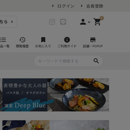
ログイン
会員登録
0
person
shopping_cart
ちら
login
ログイン
format_list_bulleted
history
bookmark
info
store
品一覧
閲覧履歴
お気に入り
ご利用ガイド
店舗・POPUP
person_add
会員登録
search
プ・グラス
スイーツが似合ううつわ
ファミリーセット
耐熱皿・その他食器
マグカップ
- グラタン皿
黒い食器セット
カップ・タンブラー
- 耐熱皿
スープカップ
- スフレ・ココット
湯呑み
- 茶碗蒸し
抹茶碗
- こども食器
急須・ポット