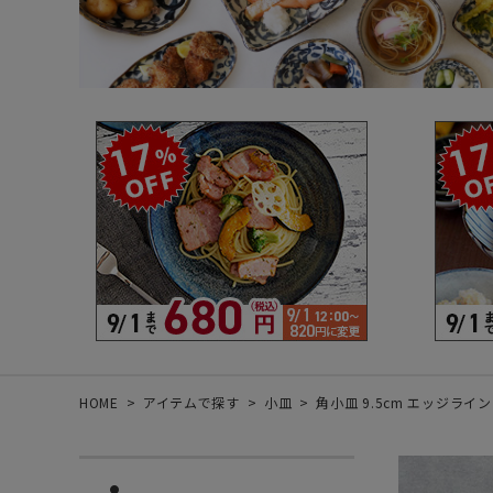
箸・カトラリー・雑貨など
デザイン・カ
- 箸
- 和食器
- 箸置き
- 白い食器
- カトラリー
- 黒い食器
- れんげ
- カラフルな
- すり鉢
- 土鍋
- 雑貨
- トレー
HOME
アイテムで探す
小皿
角小皿 9.5cm エッジライ