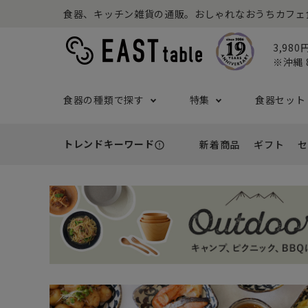
食器、キッチン雑貨の通販。おしゃれなおうちカフェ食器な
3,98
※沖縄 
食器の種類で探す
特集
食器セット
トレンドキーワード
新着商品
ギフト
セ
error_outline
プレート
アウトドア特集
食器セット一覧
予算から探す
セール
ボウル
ねこ特
一人暮
シーン
アウト
- 小皿
- 小鉢
- ～2,999円
- 新
基本の食器特集
和食器セット
推し活
洋食器
- 中皿・取り皿・ケーキ皿
- 中鉢・取
- 3,000円～4,999円
- 誕
- 大皿
- 大鉢
こども食器セット
カトラ
- 5,000円～9,999円
- 内
- カレー・パスタ皿
- とんすい
- 10,000円～
- 結
- ランチプレート・仕切り皿