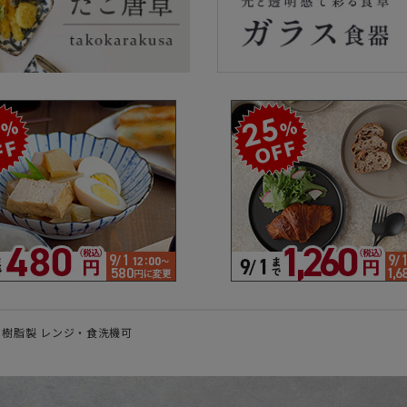
ラーで探す
素材で探す
形状
- 陶器製
- 丸
- 磁器製
- 角
- 木製
- 
食器
- ガラス製
- 
- 樹脂製
- 
ン 樹脂製 レンジ・食洗機可