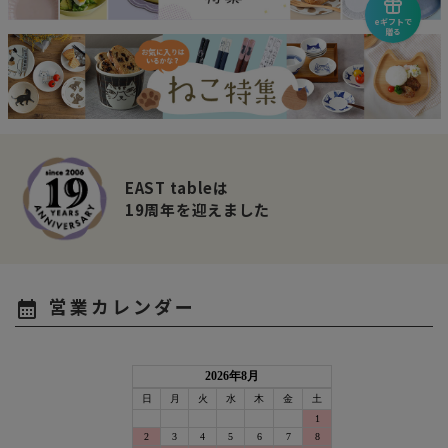
eギフトで
贈る
EAST tableは
19周年を迎えました
営業カレンダー
calendar_month