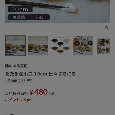
趣のある豆皿
たたき深小皿 10cm 日々にちにち
商品番号
75-005
480
¥
当店特別価格
税込
ポイント：
5
pt