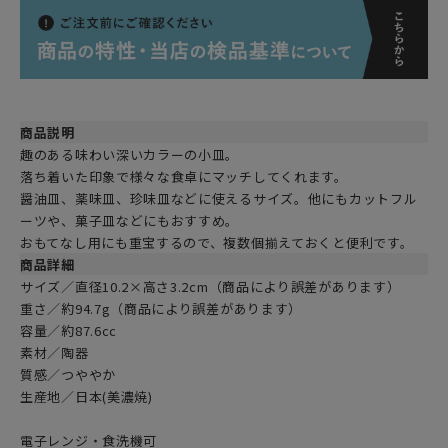
商品説明
趣のある味わい深いカラーの小皿。
落ち着いた印象で様々な食卓にマッチしてくれます。
醤油皿、薬味皿、珍味皿などに使えるサイズ。他にもカットフル
ーツや、菓子皿などにもおすすめ。
おもてなし用にも重宝するので、複数個揃えておくと便利です。
商品詳細
サイズ／直径10.2×高さ3.2cm（商品により誤差があります）
重さ／約94.7g（商品により誤差があります）
容量／約87.6cc
素材／陶器
質感／つややか
生産地／日本(美濃焼)
電子レンジ・食洗機可