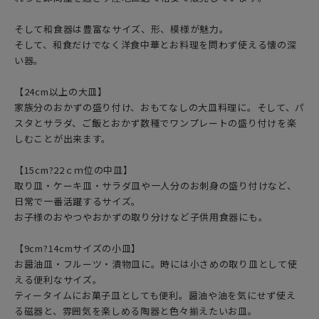
そして和食器は豊富なサイズ、形、模様が魅力。
そして、和食だけでなく洋食中華とお料理を問わず使える懐の深
い器。
【24cm以上の大皿】
家族分のおかずの盛り付け、おもてなしの大皿料理に。そして、パ
スタとサラダ、ご飯とおかず数種でワンプレートの盛り付けを楽
しむことが出来ます。
【15cm?22ｃｍ位の中皿】
取り皿・ケーキ皿・サラダ皿や一人分のお刺身の盛り付けなど、
日常で一番活躍するサイズ。
お子様のおやつやおかずの取り分けなど子供用食器にも。
【9cm?14cmサイズの小皿】
お醤油皿・フルーツ・漬物皿に。時には小さめの取り皿として使
える便利なサイズ。
ティータイムにお菓子皿としても便利。醤油や油を気にせず使え
る磁器と、雰囲気を楽しめる陶器と色々揃えたいお皿。