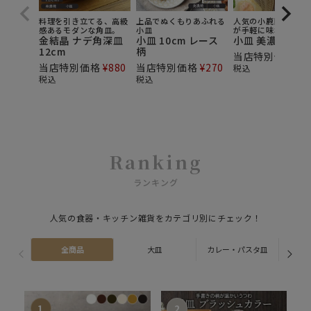
料理を引き立てる、高級
上品でぬくもりあふれる
人気の小鹿田焼の雰
感あるモダンな角皿。
小皿
が手軽に味わえる小
金結晶 ナデ角深皿
小皿 10cm レース
小皿 美濃民芸
12cm
柄
当店特別価格
¥
3
当店特別価格
¥
880
当店特別価格
¥
270
税込
税込
税込
Ranking
ランキング
人気の食器・キッチン雑貨をカテゴリ別にチェック！
全商品
大皿
カレー・パスタ皿
ス