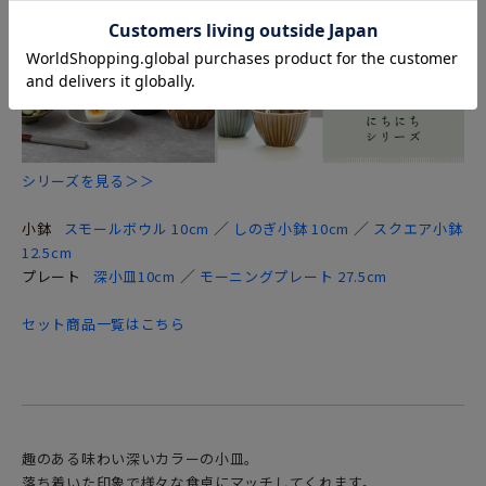
シリーズを見る＞＞
／
／
小鉢
スモールボウル 10cm
しのぎ小鉢 10cm
スクエア小鉢
12.5cm
／
プレート
深小皿10cm
モーニングプレート 27.5cm
セット商品一覧はこちら
趣のある味わい深いカラーの小皿。
落ち着いた印象で様々な食卓にマッチしてくれます。