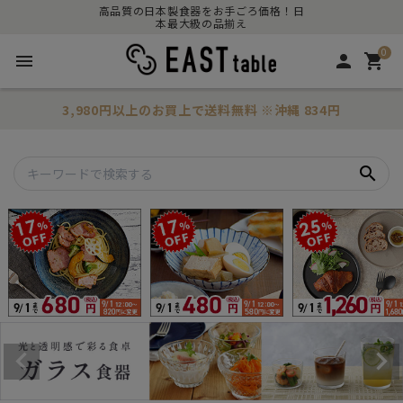
高品質の日本製食器をお手ごろ価格！日
本最大級の品揃え
0
menu
person
shopping_cart
3,980円以上のお買上で
送料無料
※沖縄 834円
search