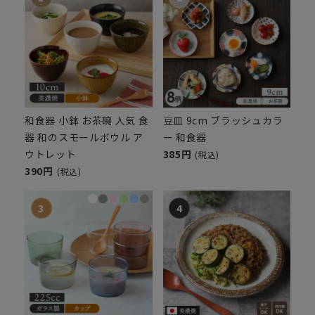
和食器 小鉢 お茶碗 人気 食
豆皿 9cm ブラッシュカラ
器 和のスモールボウル ア
ー 和食器
ウトレット
385円
(税込)
390円
(税込)