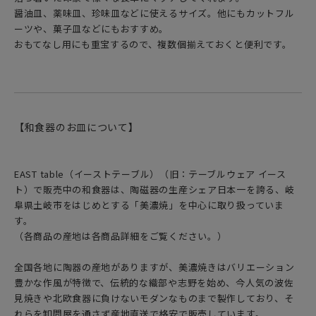
醤油皿、薬味皿、珍味皿などに使えるサイズ。他にもカットフル
ーツや、菓子皿などにもおすすめ。
おもてなし用にも重宝するので、複数個揃えておくと便利です。
【和食器のお皿について】
EAST table（イーストテーブル）（旧：テーブルウェア イース
ト）で販売中の和食器は、陶磁器の生産シェア日本一を誇る、岐
阜県土岐市をはじめとする「美濃焼」を中心に取り扱っていま
す。
（各商品の産地は各商品詳細をご覧ください。）
全国各地に陶器の産地がありますが、美濃焼きはバリエーション
豊かな作風が特徴で、伝統的な織部や志野を始め、今人気の波佐
見焼きや北欧食器に負けないモダンなものまで製作しており、そ
れらを卸問屋を通さず産地直送で格安で販売しています。