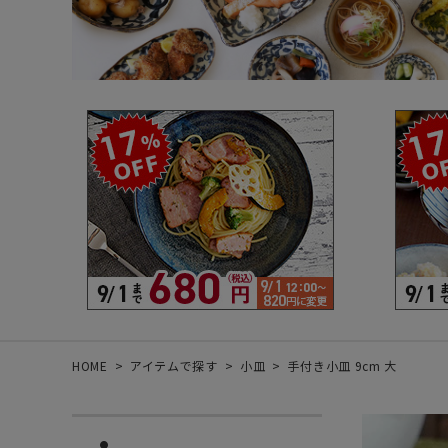
箸・カトラリー・雑貨など
デザイン・カ
- 箸
- 和食器
- 箸置き
- 白い食器
- カトラリー
- 黒い食器
- れんげ
- カラフルな
- すり鉢
- 土鍋
- 雑貨
- トレー
HOME
アイテムで探す
小皿
手付き小皿 9cm 大