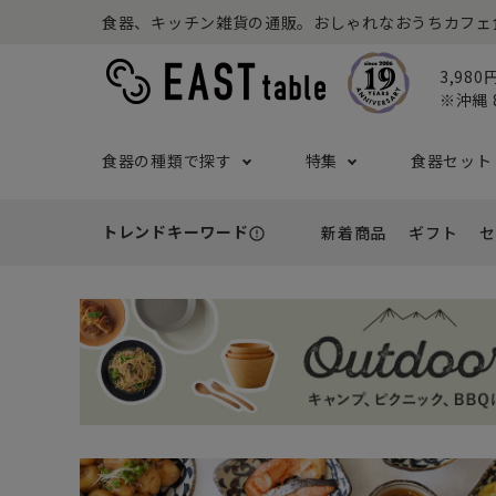
食器、キッチン雑貨の通販。おしゃれなおうちカフェ食器な
3,98
※沖縄 
食器の種類で探す
特集
食器セット
トレンドキーワード
新着商品
ギフト
セ
error_outline
プレート
アウトドア特集
食器セット一覧
予算から探す
セール
ボウル
ねこ特
一人暮
シーン
アウト
- 小皿
- 小鉢
- ～2,999円
- 新
基本の食器特集
和食器セット
推し活
洋食器
- 中皿・取り皿・ケーキ皿
- 中鉢・取
- 3,000円～4,999円
- 誕
- 大皿
- 大鉢
こども食器セット
カトラ
- 5,000円～9,999円
- 内
- カレー・パスタ皿
- とんすい
- 10,000円～
- 結
- ランチプレート・仕切り皿