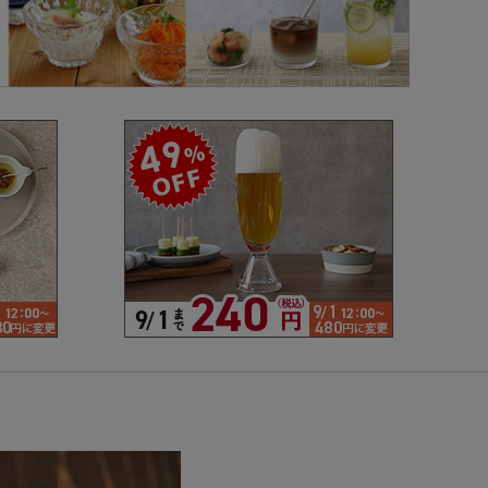
で探す
ブランドで探す
- 人気シリーズ
- オリジナル食器
仕切り
楕円
変形