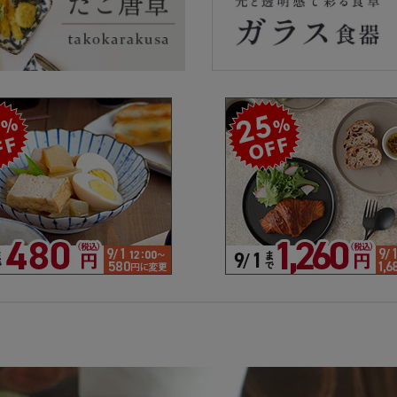
ラーで探す
素材で探す
形状
- 陶器製
- 丸
- 磁器製
- 角
- 木製
- 
食器
- ガラス製
- 
- 樹脂製
- 