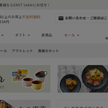
らEAST tableにお任せ！
送料無料
0円以上のお買上で
お問い合わせ・ご相談はこ
mail
834円
ギフト
新商品
セール
商
ール
アウトレット
食器のセット
集
らしセット
から探す
レット
お茶碗・汁椀・どんぶり
ハレの日の食器特集
ペアセット
ギフト一覧
カッ
- ご飯茶碗
- 
生活・引越し
- 有料ラッピング
特集
セット
食品 ~からだ想いの食卓~
白い食器セット
り鉢・サラダボウル
- 汁椀
- 
生日
- Eギフト
- どんぶり・丼
- 
リーセット
まとめ買いでお得なセット
祝い
- ラーメン鉢
- 
婚祝い
- 
- 