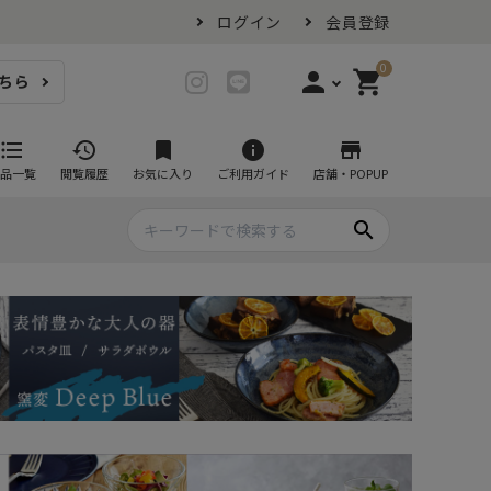
ログイン
会員登録
0
person
shopping_cart
ちら
login
ログイン
format_list_bulleted
history
bookmark
info
store
品一覧
閲覧履歴
お気に入り
ご利用ガイド
店舗・POPUP
person_add
会員登録
search
プ・グラス
スイーツが似合ううつわ
ファミリーセット
耐熱皿・その他食器
マグカップ
- グラタン皿
黒い食器セット
カップ・タンブラー
- 耐熱皿
スープカップ
- スフレ・ココット
湯呑み
- 茶碗蒸し
抹茶碗
- こども食器
急須・ポット