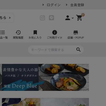
ログイン
会員登録
0
person
shopping_cart
ちら
login
ログイン
format_list_bulleted
history
bookmark
info
store
品一覧
閲覧履歴
お気に入り
ご利用ガイド
店舗・POPUP
person_add
会員登録
search
プ・グラス
スイーツが似合ううつわ
ファミリーセット
耐熱皿・その他食器
マグカップ
- グラタン皿
黒い食器セット
カップ・タンブラー
- 耐熱皿
スープカップ
- スフレ・ココット
湯呑み
- 茶碗蒸し
抹茶碗
- こども食器
急須・ポット