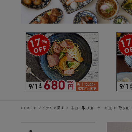
箸・カトラリー・雑貨など
デザイン・カ
- 箸
- 和食器
- 箸置き
- 白い食器
- カトラリー
- 黒い食器
- れんげ
- カラフルな
- すり鉢
- 土鍋
- 雑貨
- トレー
HOME
アイテムで探す
中皿・取り皿・ケーキ皿
取り皿 