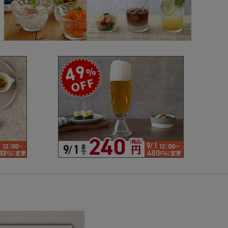
で探す
ブランドで探す
- 人気シリーズ
- オリジナル食器
仕切り
楕円
変形