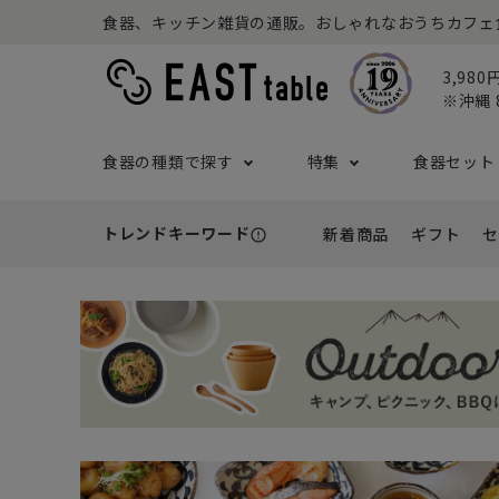
食器、キッチン雑貨の通販。おしゃれなおうちカフェ食器な
3,98
※沖縄 
食器の種類で探す
特集
食器セット
トレンドキーワード
新着商品
ギフト
セ
error_outline
プレート
アウトドア特集
食器セット一覧
予算から探す
セール
ボウル
ねこ特
一人暮
シーン
アウト
- 小皿
- 小鉢
- ～2,999円
- 新
基本の食器特集
和食器セット
推し活
洋食器
- 中皿・取り皿・ケーキ皿
- 中鉢・取
- 3,000円～4,999円
- 誕
- 大皿
- 大鉢
こども食器セット
カトラ
- 5,000円～9,999円
- 内
- カレー・パスタ皿
- とんすい
- 10,000円～
- 結
- ランチプレート・仕切り皿