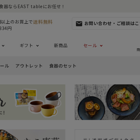
らEAST tableにお任せ！
送料無料
0円以上のお買上で
お問い合わせ・ご相談はこ
mail
834円
ギフト
新商品
セール
商
ール
アウトレット
食器のセット
集
らしセット
から探す
レット
お茶碗・汁椀・どんぶり
ハレの日の食器特集
ペアセット
ギフト一覧
カッ
- ご飯茶碗
- 
生活・引越し
- 有料ラッピング
特集
セット
食品 ~からだ想いの食卓~
白い食器セット
り鉢・サラダボウル
- 汁椀
- 
生日
- Eギフト
- どんぶり・丼
- 
リーセット
まとめ買いでお得なセット
祝い
- ラーメン鉢
- 
婚祝い
- 
- 