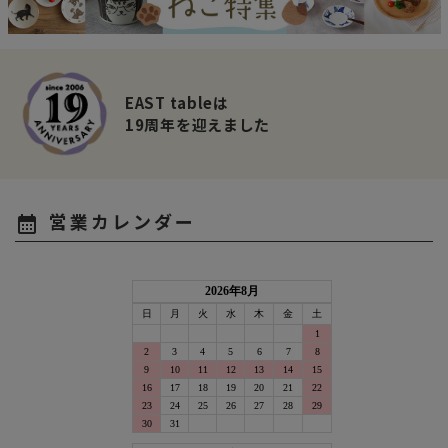
EAST tableは
19周年を迎えました
営業カレンダー
calendar_month