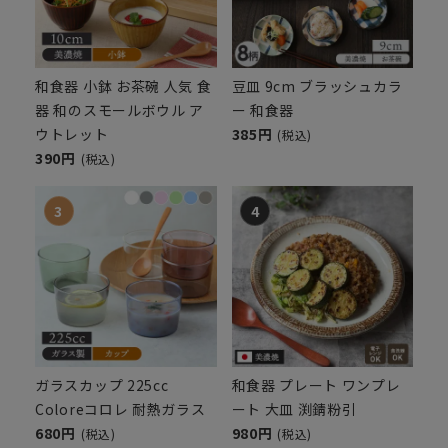
和食器 小鉢 お茶碗 人気 食
豆皿 9cm ブラッシュカラ
器 和のスモールボウル ア
ー 和食器
ウトレット
385円
(税込)
390円
(税込)
ガラスカップ 225cc
和食器 プレート ワンプレ
Coloreコロレ 耐熱ガラス
ート 大皿 渕錆粉引
680円
980円
(税込)
(税込)