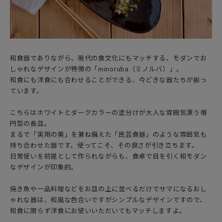
和食器でありながら、現代の食文化にもマッチする、モダンでお
しゃれなデザインが特徴の「minoruba（ミノルバ）」。
和食にも洋食にも合わせることができる、今どきな器たちが揃っ
ています。
こちらはホワイトとダークカラーの塗分けが大人な雰囲気漂う楕
円型の長皿。
まるで「実用の美」を兼ね備えた「民芸食器」のような雰囲気も
持ち合わせた器です。使ってこそ、その良さが引き立ちます。
日常使いを前提として作られながらも、食卓で目を引く和モダン
なデザインが印象的。
焼き魚や一品料理などをお皿の上に並べるだけでサマになるおし
ゃれな器は、和風な色合いですがシンプルなデザインですので、
和食に限らず洋食にお使いいただいてもマッチしますよ。