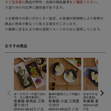
※ご注文前に
商品の特性・当店の検品基準
をご確認ください。
※塗り分けの比率に個体差があります。
※お客様のお使いのモニター設定、お部屋の照明等により実際の
商品と色味が異なって見える場合がございます。
※画像に含まれる小物は使用イメージのために使用しています。
おすすめ商品
ダークカラーの塗り分け
食卓の脇役として片脇に
ゆるやかな形が優し
で、大人顔の食卓に。
添えて。
染む長皿。
和食器 長角皿 三色
和食器 小皿 三色塗
和食器 長皿 楕円
塗り分け
り分け
minoruba(ミノ
minoruba(ミノル
minoruba(ミノル
バ)