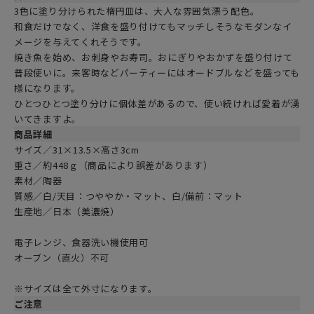
3色に塗り分けられた楕円皿は、大人な雰囲気漂う配色。
和食だけでなく、洋食を盛り付けてもマッチしそうなモダンなイ
メージを与えてくれそうです。
焼き魚を始め、お刺身やお寿司。おにぎりやおかずを盛り付けて
普段使いに。来客時などパーティーにはオードブルなどを盛っても
様になります。
ひとつひとつ塗り分けに個体差があるので、使い続ければ愛着が湧
いてきますよ。
商品詳細
サイズ／31×13.5×高さ3cm
重さ／約448ｇ（商品により誤差があります）
素材／陶器
質感／白/天目：つややか・マット、白/備前：マット
生産地／日本（美濃焼）
電子レンジ、食器洗い機使用可
オーブン（直火）不可
※サイズは全て外寸になります。
ご注意