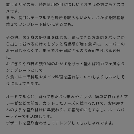
置けるサイズ感。焼き魚用の皿が欲しいとお考えの方にもオスス
メです。
また、長皿はテーブルでも場所を取らないため、おかずを数種類
乗せてワンプレート使いにするのも。
その他、お刺身の盛り皿をはじめ、買ってきたお寿司をパックか
ら出して並べるだけでもグッと高級感が増す食卓に。スーパーの
お寿司じゃなくて、まるでお寿司屋さんのお寿司を食べる気分
に。
おにぎりや昨日の残り物のおかずをサッと盛れば和カフェ風なラ
ンチプレートとして。
夕食には一品料理やメイン料理を盛れば、いつもよりもおいしそ
うに見えてきます。
オードブルなど、買ってきたおつまみやナッツ、簡単に作れるカプ
レーゼなどの前菜、カットしたチーズを並べるだけで、お店屋さ
んのような盛り付けに早変わり。来客時のおもてなし、ホームパ
ーティーでも活躍します。
デザートを盛り合わせしてアレンジしてもおしゃれですよ。