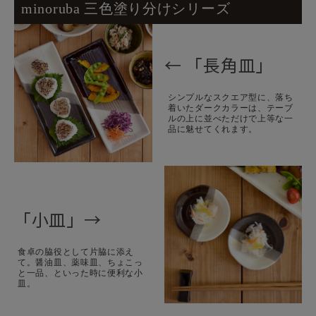
minoruba 三色塗り分けシリーズ
← 「長角皿」
シンプルなスクエア型に、落ち
着いたダークカラーは、テーブ
ルの上に並べただけで上等な一
品に魅せてくれます。
「小皿」→
食卓の脇役として片脇に添え
て。醤油皿、薬味皿、ちょこっ
と一品、といった時に便利な小
皿。