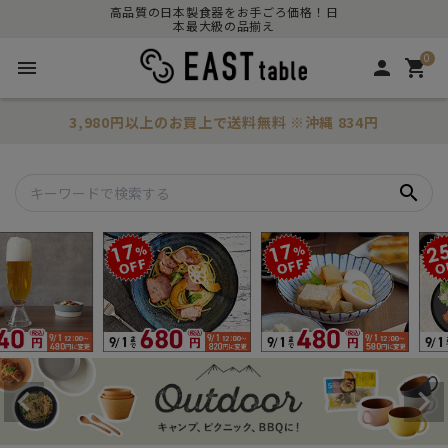
高品質の日本製食器をお手ごろ価格！日
本最大級の品揃え
0
menu
person
shopping_cart
3,980円以上のお買上で
送料無料
※沖縄 834円
search