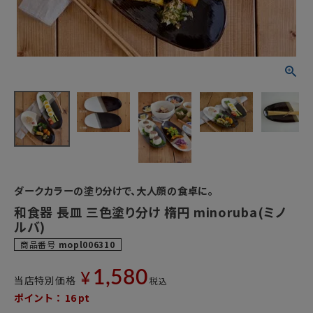
ダークカラーの塗り分けで、大人顔の食卓に。
和食器 長皿 三色塗り分け 楕円 minoruba(ミノ
ルバ)
商品番号
mopl006310
1,580
¥
当店特別価格
税込
ポイント：
16
pt