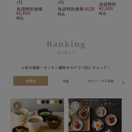
バ)
バ)
当店特別価格
¥
1,500
当店特別価格
当店特別価格
¥
520
¥
1,650
税込
税込
税込
Ranking
ランキング
人気の食器・キッチン雑貨をカテゴリ別にチェック！
全商品
大皿
カレー・パスタ皿
ス