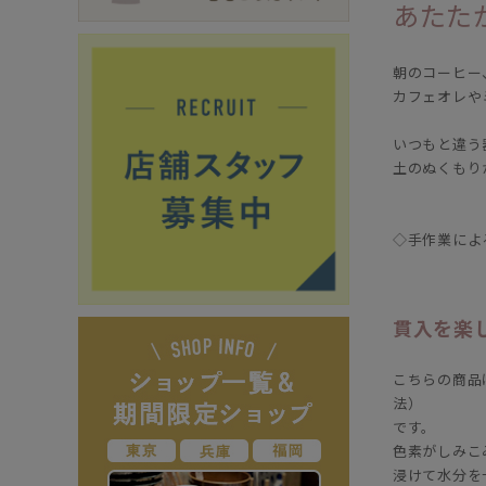
あたた
朝のコーヒー
カフェオレや
いつもと違う
土のぬくもり
◇手作業によ
貫入を楽
こちらの商品
法）
です。
色素がしみこ
浸けて水分を