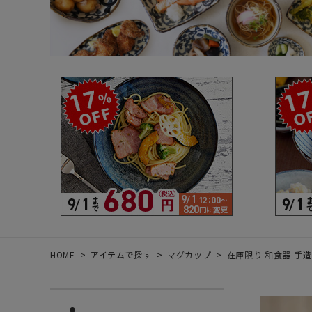
箸・カトラリー・雑貨など
デザイン・カ
- 箸
- 和食器
- 箸置き
- 白い食器
- カトラリー
- 黒い食器
- れんげ
- カラフルな
- すり鉢
- 土鍋
- 雑貨
- トレー
HOME
アイテムで探す
マグカップ
在庫限り 和食器 手