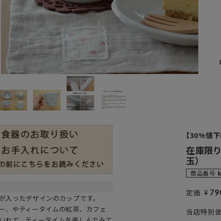
【30%値
在庫限り
玉）
商品番号
¥
定価
79
が入ったデザインのカップです。
ー、やティータイムの紅茶、カフェ
当店特別
いれて、ティータイムを楽しんでみて