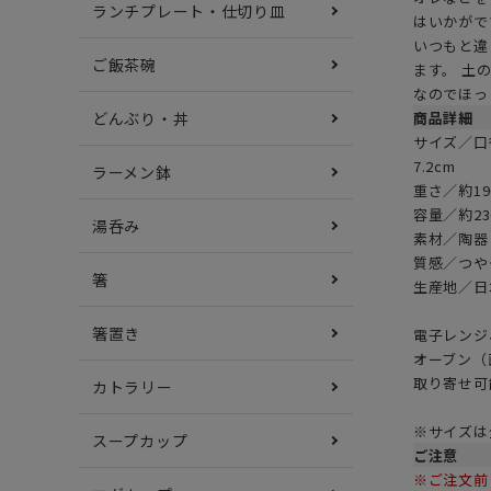
ランチプレート・仕切り皿
はいかがで
いつもと違
ご飯茶碗
ます。 土
なのでほっ
商品詳細
どんぶり・丼
サイズ／口径
7.2cm
ラーメン鉢
重さ／約1
容量／約23
湯呑み
素材／陶器
質感／つや
箸
生産地／日
箸置き
電子レンジ
オーブン（
取り寄せ可
カトラリー
※サイズは
スープカップ
ご注意
※ご注文前