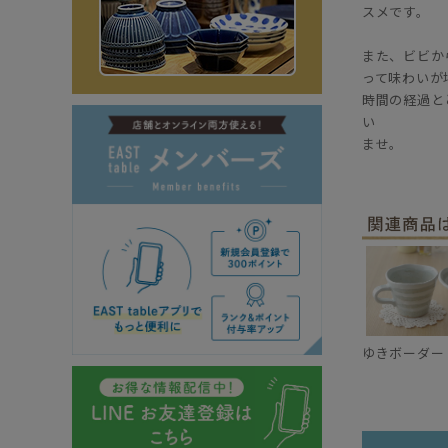
スメです。
また、ビビか
って味わいが
時間の経過と
い
ませ。
ゆきボーダー