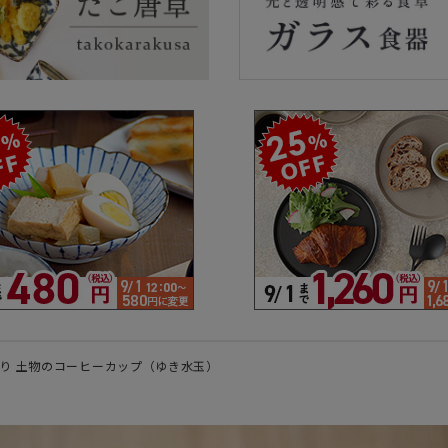
ラーで探す
素材で探す
形状
- 陶器製
- 丸
- 磁器製
- 角
- 木製
- 
食器
- ガラス製
- 
- 樹脂製
- 
造り 土物のコーヒーカップ（ゆき水玉）