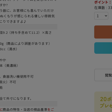
ポイント：
すか?
在庫数
3
う器に、お客様にも喜んでいただけ
のぬくもりが感じられる優しい雰囲気
こりできますよ♪
9.2（持ち手含めて11.2）×高さ
90g（商品により誤差があります）
0cc（満水）
やか
本（美濃焼）
閲
、食器洗い機使用不可
直火）不可
能
全て外寸になります。
に
商品の特性・当店の検品基準
をご