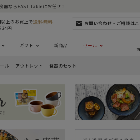
らEAST tableにお任せ！
送料無料
0円以上のお買上で
お問い合わせ・ご相談はこ
mail
834円
ギフト
新商品
セール
商
ール
アウトレット
食器のセット
集
らしセット
から探す
レット
お茶碗・汁椀・どんぶり
ハレの日の食器特集
ペアセット
ギフト一覧
カッ
- ご飯茶碗
- 
生活・引越し
- 有料ラッピング
特集
セット
食品 ~からだ想いの食卓~
白い食器セット
り鉢・サラダボウル
- 汁椀
- 
生日
- Eギフト
- どんぶり・丼
- 
リーセット
まとめ買いでお得なセット
祝い
- ラーメン鉢
- 
婚祝い
- 
- 