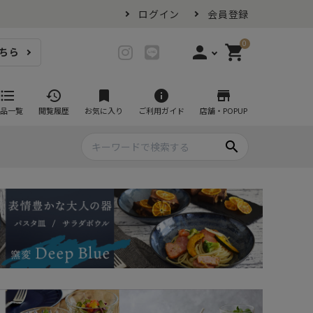
ログイン
会員登録
0
person
shopping_cart
ちら
login
ログイン
format_list_bulleted
history
bookmark
info
store
品一覧
閲覧履歴
お気に入り
ご利用ガイド
店舗・POPUP
person_add
会員登録
search
プ・グラス
スイーツが似合ううつわ
ファミリーセット
耐熱皿・その他食器
マグカップ
- グラタン皿
黒い食器セット
カップ・タンブラー
- 耐熱皿
スープカップ
- スフレ・ココット
湯呑み
- 茶碗蒸し
抹茶碗
- こども食器
急須・ポット