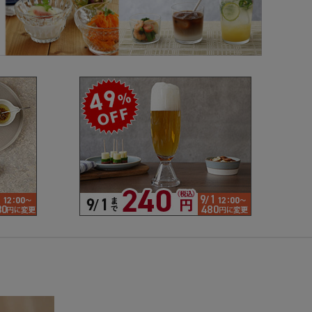
で探す
ブランドで探す
- 人気シリーズ
- オリジナル食器
仕切り
楕円
変形