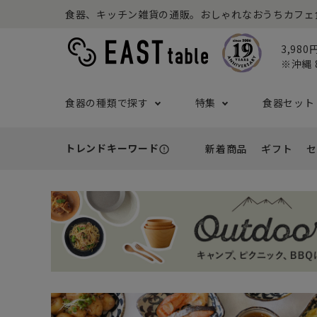
食器、キッチン雑貨の通販。おしゃれなおうちカフェ食器な
3,98
※沖縄 
食器の種類で探す
特集
食器セット
トレンドキーワード
新着商品
ギフト
セ
error_outline
プレート
アウトドア特集
食器セット一覧
予算から探す
セール
ボウル
ねこ特
一人暮
シーン
アウト
- 小皿
- 小鉢
- ～2,999円
- 新
基本の食器特集
和食器セット
推し活
洋食器
- 中皿・取り皿・ケーキ皿
- 中鉢・取
- 3,000円～4,999円
- 誕
- 大皿
- 大鉢
こども食器セット
カトラ
- 5,000円～9,999円
- 内
- カレー・パスタ皿
- とんすい
- 10,000円～
- 結
- ランチプレート・仕切り皿