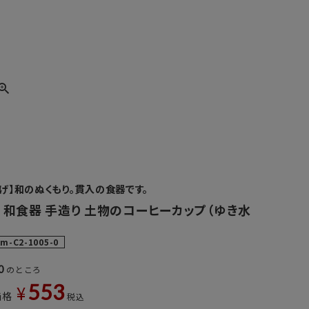
下げ】和のぬくもり。貫入の食器です。
 和食器 手造り 土物のコーヒーカップ（ゆき水
km-C2-1005-0
0
のところ
553
¥
価格
税込