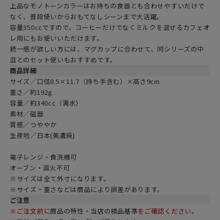
上品なモノトーンカラーはお持ちの食器とも合わせやすいだけで
なく、普段使いからおもてなしシーンまで大活躍。
容量350ccですので、コーヒーだけでなくミルクを混ぜるカフェオ
レ用にもお使いいただけます。
統一感が欲しい方には、マグカップに合わせて、同シリーズの中
皿とのセット使いもおすすめです。
商品詳細
サイズ／口径8.5×11.7（持ち手含む）×高さ9cm
重さ／約192g
容量／約340cc（満水）
素材／磁器
質感／つややか
生産地／日本(美濃焼)
電子レンジ・食洗機可
オーブン・直火不可
※サイズは全て外寸になります。
※サイズ・重さなどは商品により誤差があります。
ご注意
※ご注文前に
商品の特性・当店の検品基準
をご確認ください。