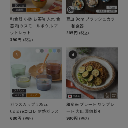
和食器 小鉢 お茶碗 人気 食
豆皿 9cm ブラッシュカラ
器 和のスモールボウル ア
ー 和食器
ウトレット
385円
(税込)
390円
(税込)
ガラスカップ 225cc
和食器 プレート ワンプレ
Coloreコロレ 耐熱ガラス
ート 大皿 渕錆粉引
680円
980円
(税込)
(税込)