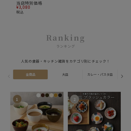
当店特別価格
¥
3,080
税込
Ranking
ランキング
人気の食器・キッチン雑貨をカテゴリ別にチェック！
全商品
大皿
カレー・パスタ皿
ス