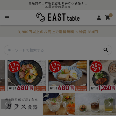
高品質の日本製食器をお手ごろ価格！日
本最大級の品揃え
0
menu
person
shopping_cart
3,980円以上のお買上で
送料無料
※沖縄 834円
search