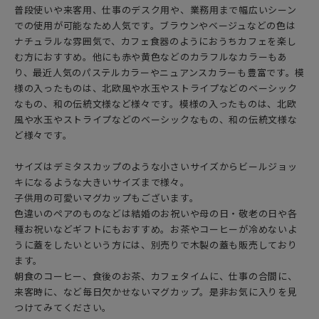
普段使いや来客用、仕事のデスク用や、業務用まで幅広いシーン
での使用が可能なため人気です。ブラウンやベージュなどの色は
ナチュラルな雰囲気で、カフェ食器のようにおうちカフェを楽し
む方におすすめ。他にも赤や黄色などのカラフルなカラーもあ
り、最近人気のパステルカラーやニュアンスカラーも豊富です。模
様の入ったものは、北欧風や水玉やストライプなどのベーシック
なもの、和の伝統文様など様々です。模様の入ったものは、北欧
風や水玉やストライプなどのベーシックなもの、和の伝統文様な
ど様々です。
サイズはデミタスカップのような小さいサイズからビールジョッ
キになるような大きいサイズまで様々。
子供用の可愛いマグカップもございます。
色違いのペアのものなどは結婚のお祝いや母の日・敬老の日や各
種お祝いなどギフトにもおすすめ。お茶やコーヒーが冷めないよ
うに蓋をしたいという方には、別売りで木製の蓋も販売しており
ます。
朝食のコーヒー、食後のお茶、カフェタイムに、仕事の合間に、
来客時に、など毎日欠かせないマグカップ。是非お気に入りを見
つけてみてください。