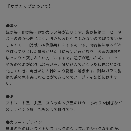
【マグカップについて】
●素材
磁器製・陶器製・耐熱ガラス製があります。磁器製はコーヒーや
お茶の渋がつきにくく、また染み込むことがないので取り扱いが
しやすく、日常使いや業務用におすすめです。陶器製は厚みがあ
りぽってりとした質感が見た目にも温かみがあり、お茶の時間を
ゆったりと楽しみたい方におすすめ。粒子が粗いため、コーヒー
やお茶の渋が徐々に染み込み、使い込んでいくうちに色合いが変
化していき、自分だけの器という愛着が湧きます。耐熱ガラス製
はお茶の色を楽しむことができるのでハーブティなどにおすす
め。
●形
ストレート型、丸型、スタッキング型のほか、ひねりや削ぎなど
のデザインを施したものまで様々です。
●カラー・デザイン
無地のものはホワイトやブラックのシンプルでシックなものが、