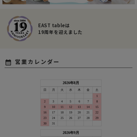
EAST tableは
19周年を迎えました
営業カレンダー
calendar_month