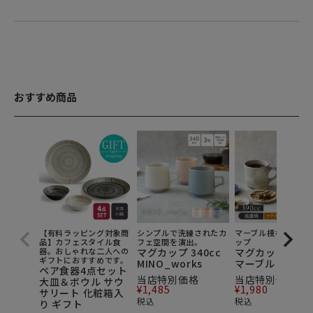
おすすめ商品
【有料ラッピング対象商
シンプルで洗練されたカ
マーブル模様が上品
品】カフェスタイル食
フェ空間を演出。
ップ
器。おしゃれな二人への
マグカップ 340cc
マグカップ 390c
ギフトにおすすめです。
MINO_works
マーブル
ペア食器4点セット
当店特別価格
当店特別価格
大皿＆ボウル サウ
¥
1,485
¥
1,980
サリート 化粧箱入
税込
税込
り ギフト