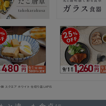
ラーで探す
素材で探す
形状
- 陶器製
- 丸
- 磁器製
- 角
- 木製
- 
食器
- ガラス製
- 
- 樹脂製
- 
鉢 スクエア ホワイト 仕切り皿 LAPIS