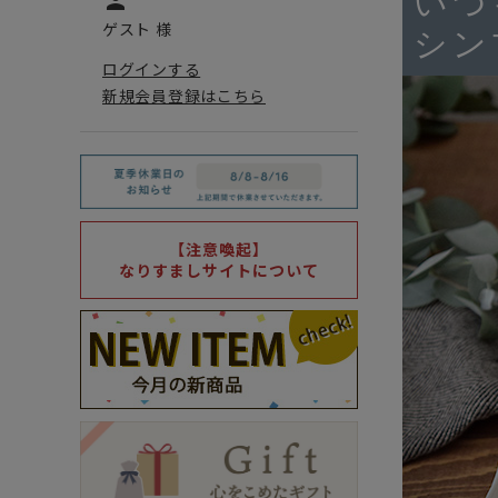
いつ
person
ゲスト 様
シン
ログインする
新規会員登録はこちら
【注意喚起】
なりすましサイトについて