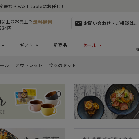
らEAST tableにお任せ！
送料無料
0円以上のお買上で
お問い合わせ・ご相談はこ
mail
834円
ギフト
新商品
セール
商
ール
アウトレット
食器のセット
集
らしセット
から探す
レット
お茶碗・汁椀・どんぶり
ハレの日の食器特集
ペアセット
ギフト一覧
カッ
- ご飯茶碗
- 
生活・引越し
- 有料ラッピング
特集
セット
食品 ~からだ想いの食卓~
白い食器セット
り鉢・サラダボウル
- 汁椀
- 
生日
- Eギフト
- どんぶり・丼
- 
リーセット
まとめ買いでお得なセット
祝い
- ラーメン鉢
- 
婚祝い
- 
- 