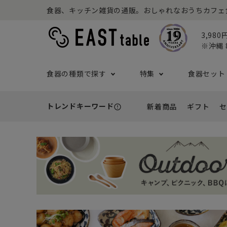
食器、キッチン雑貨の通販。おしゃれなおうちカフェ食器な
3,98
※沖縄 
食器の種類で探す
特集
食器セット
トレンドキーワード
新着商品
ギフト
セ
error_outline
プレート
アウトドア特集
食器セット一覧
予算から探す
セール
ボウル
ねこ特
一人暮
シーン
アウト
- 小皿
- 小鉢
- ～2,999円
- 新
基本の食器特集
和食器セット
推し活
洋食器
- 中皿・取り皿・ケーキ皿
- 中鉢・取
- 3,000円～4,999円
- 誕
- 大皿
- 大鉢
こども食器セット
カトラ
- 5,000円～9,999円
- 内
- カレー・パスタ皿
- とんすい
- 10,000円～
- 結
- ランチプレート・仕切り皿