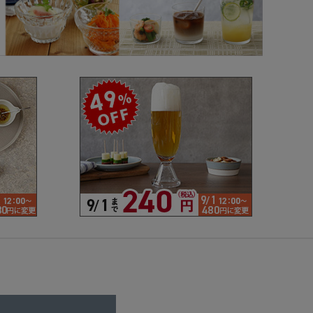
で探す
ブランドで探す
- 人気シリーズ
- オリジナル食器
仕切り
楕円
変形