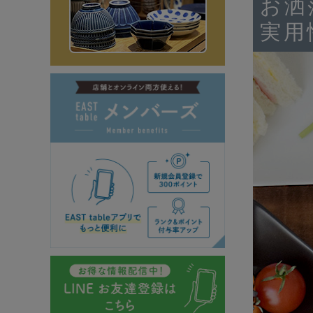
お洒
実用