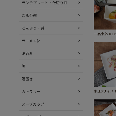
ランチプレート・仕切り皿
ご飯茶碗
どんぶり・丼
一品小鉢 8.1
ラーメン鉢
湯呑み
箸
箸置き
小皿Sサイズ 1
カトラリー
スープカップ