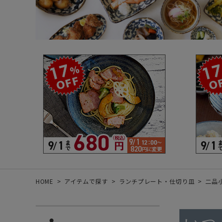
箸・カトラリー・雑貨など
デザイン・カ
- 箸
- 和食器
- 箸置き
- 白い食器
- カトラリー
- 黒い食器
- れんげ
- カラフルな
- すり鉢
- 土鍋
- 雑貨
- トレー
HOME
アイテムで探す
ランチプレート・仕切り皿
二品小