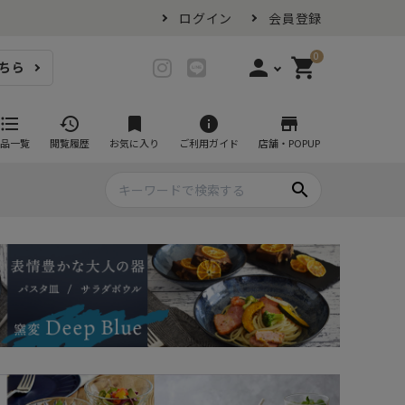
ログイン
会員登録
0
person
shopping_cart
ちら
login
ログイン
format_list_bulleted
history
bookmark
info
store
品一覧
閲覧履歴
お気に入り
ご利用ガイド
店舗・POPUP
person_add
会員登録
search
プ・グラス
スイーツが似合ううつわ
ファミリーセット
耐熱皿・その他食器
マグカップ
- グラタン皿
黒い食器セット
カップ・タンブラー
- 耐熱皿
スープカップ
- スフレ・ココット
湯呑み
- 茶碗蒸し
抹茶碗
- こども食器
急須・ポット