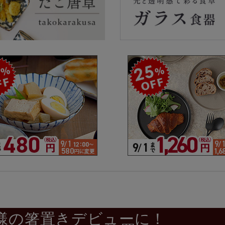
ラーで探す
素材で探す
形状
- 陶器製
- 丸
- 磁器製
- 角
- 木製
- 
食器
- ガラス製
- 
- 樹脂製
- 
様の箸置きデビューに！