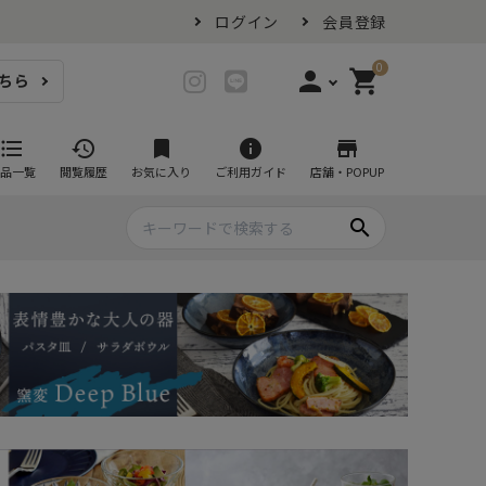
ログイン
会員登録
0
person
shopping_cart
ちら
login
ログイン
format_list_bulleted
history
bookmark
info
store
品一覧
閲覧履歴
お気に入り
ご利用ガイド
店舗・POPUP
person_add
会員登録
search
プ・グラス
スイーツが似合ううつわ
ファミリーセット
耐熱皿・その他食器
マグカップ
- グラタン皿
黒い食器セット
カップ・タンブラー
- 耐熱皿
スープカップ
- スフレ・ココット
湯呑み
- 茶碗蒸し
抹茶碗
- こども食器
急須・ポット