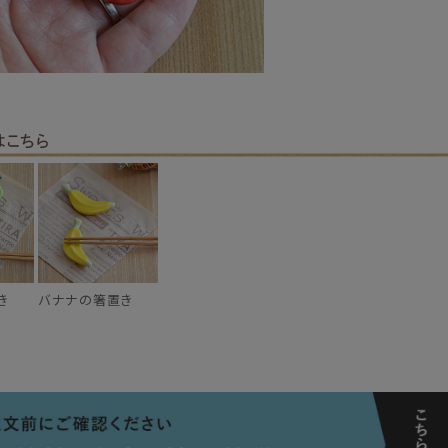
き
バナナの箸置き