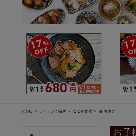
箸・カトラリー・雑貨など
デザイン・カ
- 箸
- 和食器
- 箸置き
- 白い食器
- カトラリー
- 黒い食器
- れんげ
- カラフルな
- すり鉢
- 土鍋
- 雑貨
- トレー
HOME
アイテムで探す
こども食器
苺 箸置き
お子