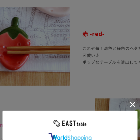
赤 -red-
これぞ苺！赤色と緑色のヘタ
可愛い♪
ポップなテーブルを演出して
nk-
いピンク色に、淡い黄緑色のヘタの組み合