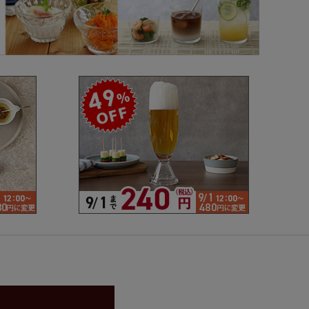
で探す
ブランドで探す
- 人気シリーズ
- オリジナル食器
仕切り
楕円
変形