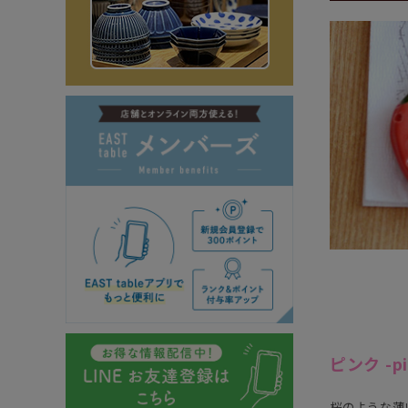
ピンク -pi
桜のような薄