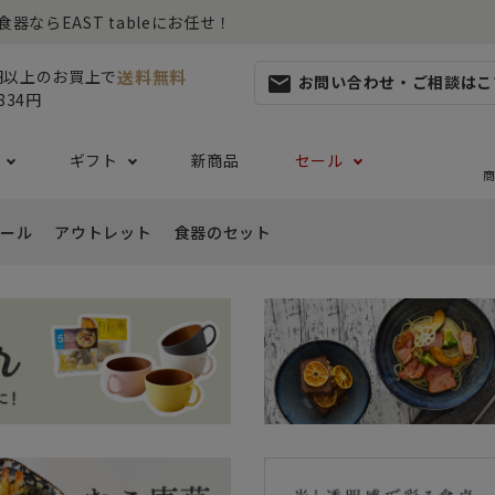
らEAST tableにお任せ！
送料無料
0円以上のお買上で
お問い合わせ・ご相談はこ
mail
834円
ギフト
新商品
セール
商
ール
アウトレット
食器のセット
集
らしセット
から探す
レット
お茶碗・汁椀・どんぶり
ハレの日の食器特集
ペアセット
ギフト一覧
カッ
- ご飯茶碗
- 
生活・引越し
- 有料ラッピング
特集
セット
食品 ~からだ想いの食卓~
白い食器セット
り鉢・サラダボウル
- 汁椀
- 
生日
- Eギフト
- どんぶり・丼
- 
リーセット
まとめ買いでお得なセット
祝い
- ラーメン鉢
- 
婚祝い
- 
- 