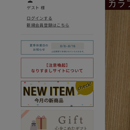
person
カラ
ゲスト 様
ログインする
新規会員登録はこちら
【注意喚起】
なりすましサイトについて