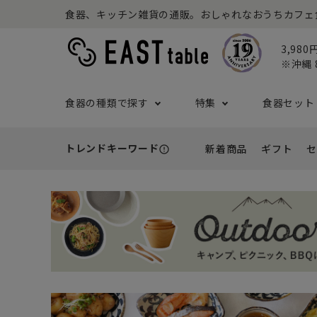
食器、キッチン雑貨の通販。おしゃれなおうちカフェ食器な
3,98
※沖縄 
食器の種類で探す
特集
食器セット
トレンドキーワード
新着商品
ギフト
セ
error_outline
プレート
アウトドア特集
食器セット一覧
予算から探す
セール
ボウル
ねこ特
一人暮
シーン
アウト
- 小皿
- 小鉢
- ～2,999円
- 新
基本の食器特集
和食器セット
推し活
洋食器
- 中皿・取り皿・ケーキ皿
- 中鉢・取
- 3,000円～4,999円
- 誕
- 大皿
- 大鉢
こども食器セット
カトラ
- 5,000円～9,999円
- 内
- カレー・パスタ皿
- とんすい
- 10,000円～
- 結
- ランチプレート・仕切り皿