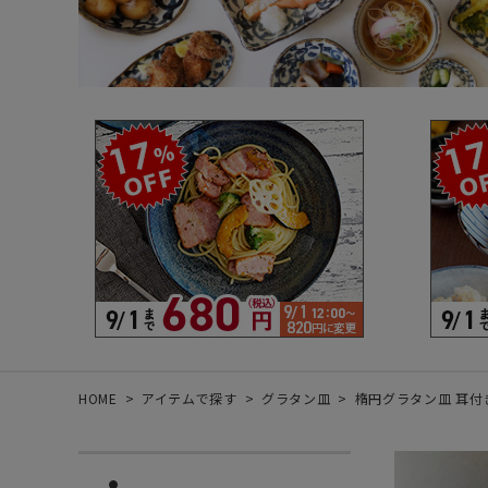
箸・カトラリー・雑貨など
デザイン・カ
- 箸
- 和食器
- 箸置き
- 白い食器
- カトラリー
- 黒い食器
- れんげ
- カラフルな
- すり鉢
- 土鍋
- 雑貨
- トレー
HOME
アイテムで探す
グラタン皿
楕円グラタン皿 耳付き