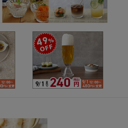
で探す
ブランドで探す
- 人気シリーズ
- オリジナル食器
仕切り
楕円
変形