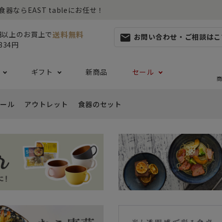
らEAST tableにお任せ！
送料無料
0円以上のお買上で
お問い合わせ・ご相談はこ
mail
834円
ギフト
新商品
セール
商
ール
アウトレット
食器のセット
集
らしセット
から探す
レット
お茶碗・汁椀・どんぶり
ハレの日の食器特集
ペアセット
ギフト一覧
カッ
- ご飯茶碗
- 
生活・引越し
- 有料ラッピング
特集
セット
食品 ~からだ想いの食卓~
白い食器セット
り鉢・サラダボウル
- 汁椀
- 
生日
- Eギフト
- どんぶり・丼
- 
リーセット
まとめ買いでお得なセット
祝い
- ラーメン鉢
- 
婚祝い
- 
- 