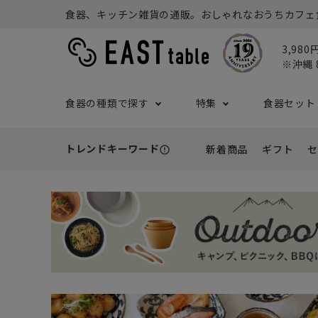
食器、キッチン雑貨の通販。おしゃれなおうちカフェ食器な
3,98
※沖縄 
食器の種類で探す
特集
食器セット
トレンドキーワード
新着商品
ギフト
セ
error_outline
プレート
アウトドア特集
食器セット一覧
予算から探す
セール
ボウル
ねこ特
一人暮
シーン
アウト
- 小皿
- 小鉢
- ～2,999円
- 新
基本の食器特集
和食器セット
推し活
洋食器
- 中皿・取り皿・ケーキ皿
- 中鉢・取
- 3,000円～4,999円
- 誕
- 大皿
- 大鉢
こども食器セット
カトラ
- 5,000円～9,999円
- 内
- カレー・パスタ皿
- とんすい
- 10,000円～
- 結
- ランチプレート・仕切り皿