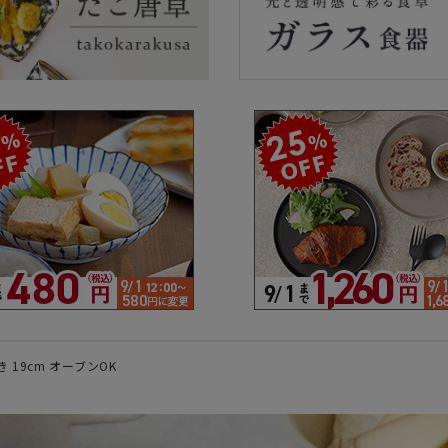
ラーで探す
素材で探す
形状
- 陶器製
- 丸
- 磁器製
- 角
- 木製
- 
食器
- ガラス製
- 
- 樹脂製
- 
 19cm オーブンOK