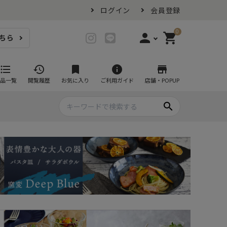
ログイン
会員登録
0
person
shopping_cart
ちら
login
ログイン
format_list_bulleted
history
bookmark
info
store
品一覧
閲覧履歴
お気に入り
ご利用ガイド
店舗・POPUP
person_add
会員登録
search
プ・グラス
スイーツが似合ううつわ
ファミリーセット
耐熱皿・その他食器
マグカップ
- グラタン皿
黒い食器セット
カップ・タンブラー
- 耐熱皿
スープカップ
- スフレ・ココット
湯呑み
- 茶碗蒸し
抹茶碗
- こども食器
急須・ポット