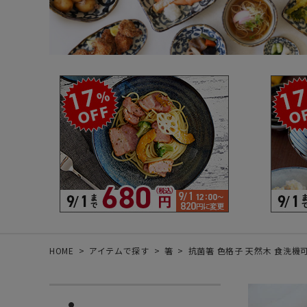
箸・カトラリー・雑貨など
デザイン・カ
- 箸
- 和食器
- 箸置き
- 白い食器
- カトラリー
- 黒い食器
- れんげ
- カラフルな
- すり鉢
- 土鍋
- 雑貨
- トレー
HOME
アイテムで探す
箸
抗菌箸 色格子 天然木 食洗機