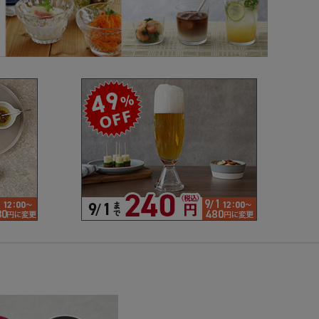
で探す
ブランドで探す
- 人気シリーズ
- オリジナル食器
仕切り
楕円
変形