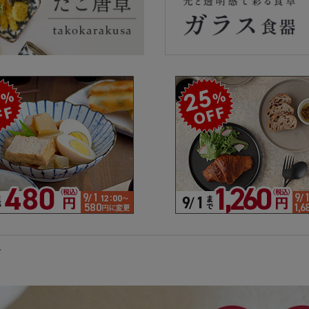
ラーで探す
素材で探す
形状
- 陶器製
- 丸
- 磁器製
- 角
- 木製
- 
食器
- ガラス製
- 
- 樹脂製
- 
可