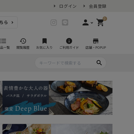
ログイン
会員登録
0
person
shopping_cart
ちら
login
ログイン
format_list_bulleted
history
bookmark
info
store
品一覧
閲覧履歴
お気に入り
ご利用ガイド
店舗・POPUP
person_add
会員登録
search
プ・グラス
スイーツが似合ううつわ
ファミリーセット
耐熱皿・その他食器
マグカップ
- グラタン皿
黒い食器セット
カップ・タンブラー
- 耐熱皿
スープカップ
- スフレ・ココット
湯呑み
- 茶碗蒸し
抹茶碗
- こども食器
急須・ポット