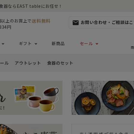
らEAST tableにお任せ！
送料無料
0円以上のお買上で
お問い合わせ・ご相談はこ
mail
834円
ギフト
新商品
セール
商
ール
アウトレット
食器のセット
集
らしセット
から探す
レット
お茶碗・汁椀・どんぶり
ハレの日の食器特集
ペアセット
ギフト一覧
カッ
- ご飯茶碗
- 
生活・引越し
- 有料ラッピング
特集
セット
食品 ~からだ想いの食卓~
白い食器セット
り鉢・サラダボウル
- 汁椀
- 
生日
- Eギフト
- どんぶり・丼
- 
リーセット
まとめ買いでお得なセット
祝い
- ラーメン鉢
- 
婚祝い
- 
- 