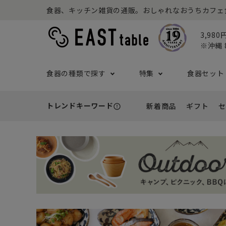
食器、キッチン雑貨の通販。おしゃれなおうちカフェ食器な
3,98
※沖縄 
食器の種類で探す
特集
食器セット
トレンドキーワード
新着商品
ギフト
セ
error_outline
プレート
アウトドア特集
食器セット一覧
予算から探す
セール
ボウル
ねこ特
一人暮
シーン
アウト
- 小皿
- 小鉢
- ～2,999円
- 新
基本の食器特集
和食器セット
推し活
洋食器
- 中皿・取り皿・ケーキ皿
- 中鉢・取
- 3,000円～4,999円
- 誕
- 大皿
- 大鉢
こども食器セット
カトラ
- 5,000円～9,999円
- 内
- カレー・パスタ皿
- とんすい
- 10,000円～
- 結
- ランチプレート・仕切り皿