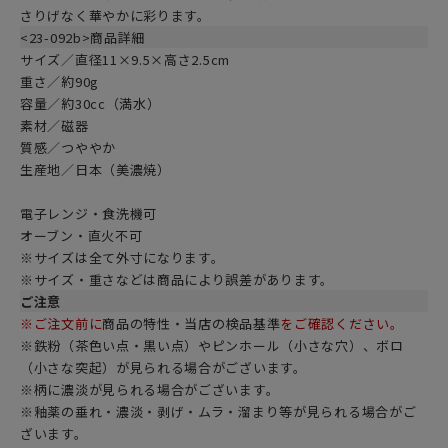
さりげなく華やかに彩ります。
<23-092b>商品詳細
サイズ／直径11×9.5×高さ2.5cm
重さ／約90g
容量／約30cc（満水）
素材／磁器
質感／つややか
生産地／日本（美濃焼）
電子レンジ・食洗機可
オーブン・直火不可
※サイズは全て外寸になります。
※サイズ・重さなどは商品により誤差があります。
ご注意
※ご注文前に
商品の特性・当店の検品基準
をご確認ください。
※鉄粉（茶色い点・黒い点）やピンホール（小さな穴）、ボロ
（小さな突起）が見られる場合がございます。
※柄に濃淡が見られる場合がございます。
※釉薬の垂れ・濃淡・剥げ・ムラ・溜まり等が見られる場合がご
ざいます。