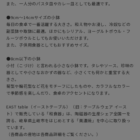
また、一人分のパスタ皿やカレー皿としても最適です。
●9cm〜14cmサイズの小鉢
毎日の食卓で一番活躍する大きさ。和え物やお浸し、冷奴などの
副菜鉢や取鉢に最適。ほかにもシリアル、ヨーグルトボウル・フ
ルーツボウルとしてもお使いいただけます。
また、子供用食器としてもおすすめサイズ。
●8cm以下の小鉢
小付（こづけ）と言われる小さな小鉢です。タレやソース、珍味の
器としてや小さなおかずの器など、小さくても何かと重宝する大
きさ。
菊型や輪花型など花をモチーフにしたものや、カラフルなカラー
で季節感を楽しんだり、食卓のアクセントになります。
EAST table（イーストテーブル）（旧：テーブルウェア イース
ト）で販売している「和食器」は、陶磁器の生産シェア全国一を
誇る、岐阜県土岐市をはじめとする「美濃焼」を中心に取り扱っ
ています。
（各商品の産地は各商品詳細をご覧ください。）