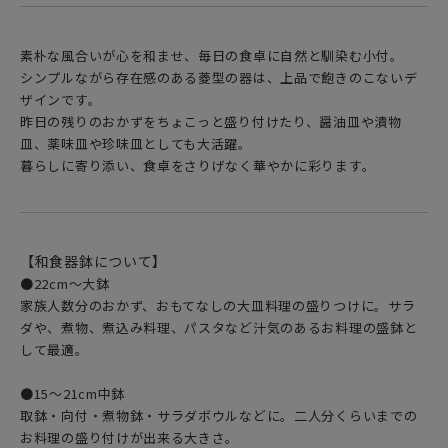
素朴な風合いが心を和ませ、毎日の食卓に自然と馴染む小付。
シンプルながら存在感のある菱型の器は、上品で飽きのこないデ
ザインです。
昨日の残りのおかずをちょこっと盛り付けたり、醤油皿や漬物
皿、薬味皿や珍味皿としても大活躍。
暮らしに寄り添い、食卓をさりげなく華やかに彩ります。
【和食器鉢について】
●22cm〜大鉢
家族人数分のおかず、おもてなしの大皿料理の盛りつけに。サラ
ダや、煮物、煮込み料理、パスタなど汁気のあるお料理の盛鉢と
して最適。
●15〜21cm中鉢
取鉢・向付・煮物鉢・サラダボウルなどに。二人分くらいまでの
お料理の盛り付けが出来る大きさ。