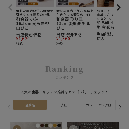
素朴な風合いがお料理を
素朴な風合いがお料理を
小皿こそこだわりた
引き立てる菱型の小鉢
引き立てる菱型の中皿
食卓にさりげない和
和食器 小鉢
和食器 取り皿
クセント。
和食器 小付 変
16.5cm 変形菱型
18cm 変形菱型 山
型 金彩おりべ
山びこ
びこ
当店特別価格
¥
7
当店特別価格
当店特別価格
¥
1,620
¥
1,560
税込
税込
税込
Ranking
ランキング
人気の食器・キッチン雑貨をカテゴリ別にチェック！
全商品
大皿
カレー・パスタ皿
ス