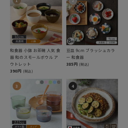
和食器 小鉢 お茶碗 人気 食
豆皿 9cm ブラッシュカラ
器 和のスモールボウル ア
ー 和食器
ウトレット
385円
(税込)
390円
(税込)