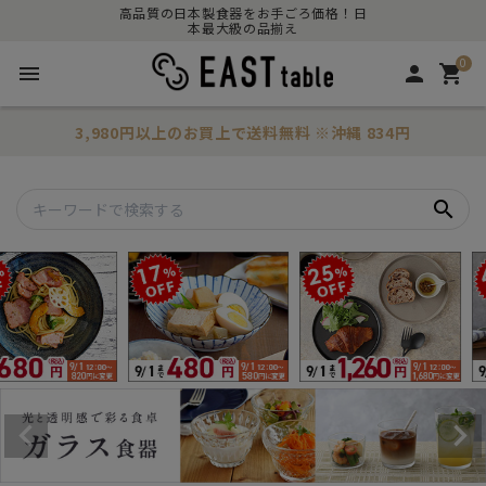
高品質の日本製食器をお手ごろ価格！日
本最大級の品揃え
0
menu
person
shopping_cart
3,980円以上のお買上で
送料無料
※沖縄 834円
search