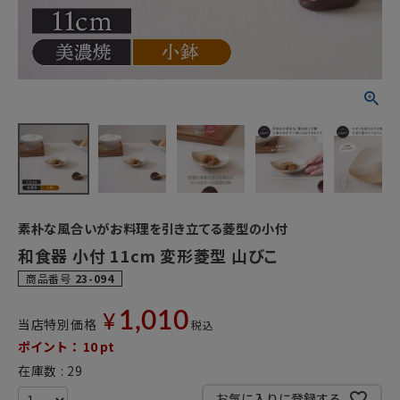
素朴な風合いがお料理を引き立てる菱型の小付
和食器 小付 11cm 変形菱型 山びこ
商品番号
23-094
1,010
¥
当店特別価格
税込
ポイント：
10
pt
在庫数
29
お気に入りに登録する