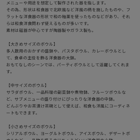
メニューや用途を想定して製作された器を指します。
その為、形状は和食器で北欧風など洋風の柄を施したものや、フ
ラットな洋食器の形状で和の釉薬を使ったものなどがあり、それ
らは和食洋食問わず使えるものが多いです。
素材は磁器が中心ですが陶器製やガラス製も。
【大きめサイズのボウル】
多人数用のおかずの盛鉢や、パスタボウル、カレーボウルとし
て、食卓の主役を飾る洋食器の大鉢。
おもてなしのシーンでは、パーティボウルとして活躍してくれま
す。
【中サイズのボウル】
サラダボウル、一品料理の副菜鉢や煮物鉢、フルーツボウルな
ど、サブメニューの盛り付けにぴったりな洋食器の中鉢。
どんぶりやお茶漬け茶碗として使えば、和食も洋風にコーディネ
ートもできます。
【小さめサイズのボウル】
シリアルボウル、ヨーグルトボウル、アイスボウル、デザートボ