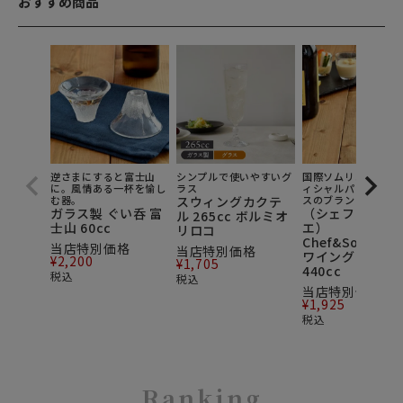
おすすめ商品
逆さまにすると富士山
シンプルで使いやすいグ
国際ソムリエ協会の
に。風情ある一杯を愉し
ラス
ィシャルパートナー
む器。
スウィングカクテ
スのブランド。
ガラス製 ぐい呑 富
（シェフ＆ソム
ル 265cc ボルミオ
士山 60cc
エ）
リロコ
Chef&Sommeli
当店特別価格
当店特別価格
ワイングラス
¥
2,200
¥
1,705
440cc
税込
税込
当店特別価格
¥
1,925
税込
Ranking