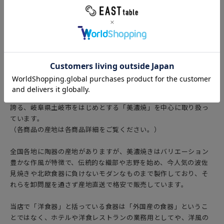
さをプラスしてくれます。
【ボウルについて】
EAST table（イーストテーブル）（旧：テーブルウェア イース
ト）で販売中の洋食器のボウルは、陶磁器の生産シェア日本一を
誇る、岐阜県土岐市をはじめとする「美濃焼」を中心に取り扱っ
ています。
（各商品の産地は各商品詳細をご覧ください。）
全国各地に陶器の産地がありますが、美濃焼きはバリエーション
豊かな作風が特徴で、伝統的な織部や志野を始め、今人気の波佐
見焼きや北欧食器に負けないモダンなものまで製作しており、そ
れらを卸問屋を通さず産地直送で格安で販売しています。
当店で「洋食器」と括っている食器は「外国産の食器」というこ
とではなく、ホテルや洋食レストランの業務用としてや、洋風の