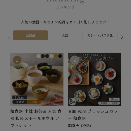
ランキング
人気の食器・キッチン雑貨をカテゴリ別にチェック！
全商品
大皿
カレー・パスタ皿
ス
和食器 小鉢 お茶碗 人気 食
豆皿 9cm ブラッシュカラ
器 和のスモールボウル ア
ー 和食器
ウトレット
385円
(税込)