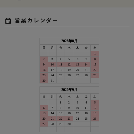
営業カレンダー
calendar_month