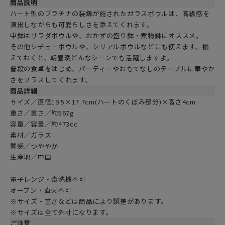
商品説明
ハート型のプラチナの装飾が施されたガラスボウルは、高級感を
演出しながらも可愛らしさを添えてくれます。
中鉢はサラダボウルや、おかずの盛り鉢・煮物鉢にオススメ。
その他シチューボウルや、シリアルボウルなどにも使えます。揃
えておくと、朝昼晩どんなシーンでも活躍しますよ。
普段の食卓をはじめ、パーティーやおもてなしのテーブルに華やか
さをプラスしてくれます。
商品詳細
サイズ／直径19.5×17.7cm(ハートのくぼみ部分)×高さ4cm
重さ／重さ／約567g
容量／容量／約473cc
素材／ガラス
質感／つややか
生産地／中国
電子レンジ・食洗機不可
オーブン・直火不可
※サイズ・重さなどは商品により誤差があります。
※サイズは全て外寸になります。
ご注意