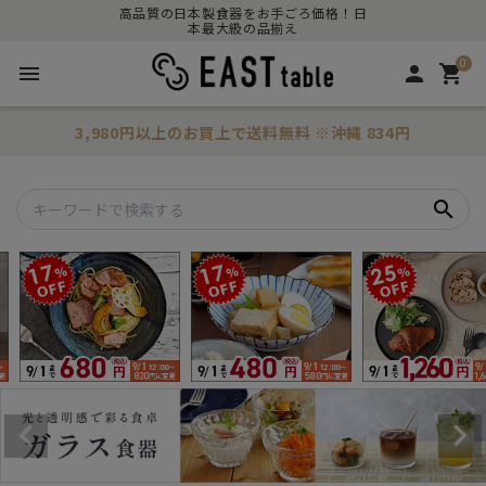
高品質の日本製食器をお手ごろ価格！日
本最大級の品揃え
0
menu
person
shopping_cart
3,980円以上のお買上で
送料無料
※沖縄 834円
search