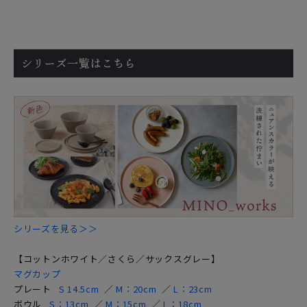
シリーズを見る＞＞
【コットンホワイト／さくら／サックスグレー】
マグカップ
プレート
S 14.5cm
／
M：20cm
／
L：23cm
ボウル
S：13cm
／
M：15cm
／
L：18cm