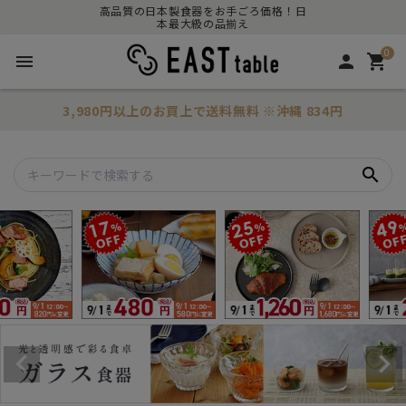
高品質の日本製食器をお手ごろ価格！日
本最大級の品揃え
0
menu
person
shopping_cart
3,980円以上のお買上で
送料無料
※沖縄 834円
search