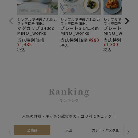
シンプルで洗練されたカ
シンプルで洗練されたカ
シンプルで洗練され
フェ空間を演出。
フェ空間を演出。
フェ空間を演出。
マグカップ 340cc
プレートS 14.5cm
プレートM 20c
MINO_works
MINO_works
MINO_works
当店特別価格
当店特別価格
¥
990
当店特別価格
¥
1,485
¥
1,300
税込
税込
税込
Ranking
ランキング
人気の食器・キッチン雑貨をカテゴリ別にチェック！
全商品
大皿
カレー・パスタ皿
ス