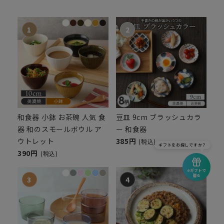
和食器 小鉢 お茶碗 人気 食
豆皿 9cm ブラッシュカラ
器 和のスモールボウル ア
ー 和食器
ウトレット
385円
(税込)
ギフトをお探しですか？
390円
(税込)
eギフトで
贈る