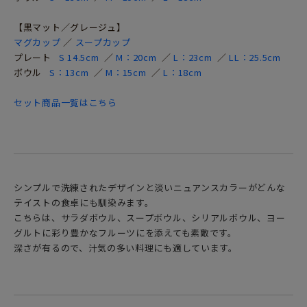
【黒マット／グレージュ】
マグカップ
／
スープカップ
プレート
S 14.5cm
／
M：20cm
／
L：23cm
／
LL：25.5cm
ボウル
S：13cm
／
M：15cm
／
L：18cm
セット商品一覧はこちら
シンプルで洗練されたデザインと淡いニュアンスカラーがどんな
テイストの食卓にも馴染みます。
こちらは、サラダボウル、スープボウル、シリアルボウル、ヨー
グルトに彩り豊かなフルーツにを添えても素敵です。
深さが有るので、汁気の多い料理にも適しています。