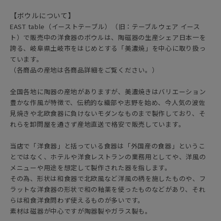
【ボウルについて】
EAST table（イーストテーブル）（旧：テーブルウェア イース
ト）で販売中の洋食器のボウルは、陶磁器の生産シェア日本一を
誇る、岐阜県土岐市をはじめとする「美濃焼」を中心に取り扱っ
ています。
（各商品の産地は各商品詳細をご覧ください。）
全国各地に陶器の産地がありますが、美濃焼きはバリエーション
豊かな作風が特徴で、伝統的な織部や志野を始め、今人気の波佐
見焼きや北欧食器に負けないモダンなものまで製作しており、そ
れらを卸問屋を通さず産地直送で格安で販売しています。
当店で「洋食器」と括っている食器は「外国産の食器」というこ
とではなく、ホテルや洋食レストランの業務用としてや、洋風の
メニューや用途を想定して製作された器を指します。
その為、形状は和食器で北欧風など洋風の柄を施したものや、フ
ラットな洋食器の形状で和の釉薬を使ったものなどがあり、それ
らは和食洋食問わず使えるものが多いです。
素材は磁器が中心ですが陶器製やガラス製も。