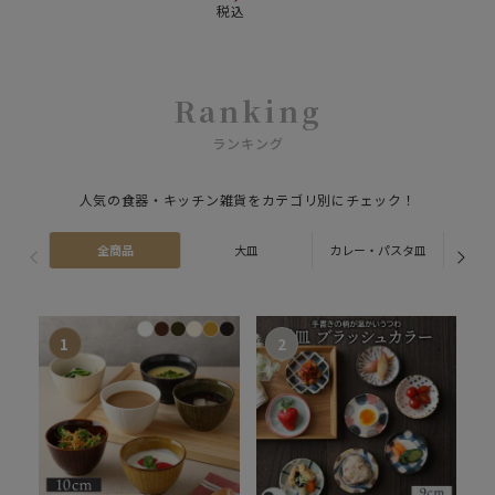
税込
Ranking
ランキング
人気の食器・キッチン雑貨をカテゴリ別にチェック！
全商品
大皿
カレー・パスタ皿
ス