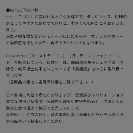
●8cm以下の小鉢
小付（こづけ）と言われる小さな小鉢です。タレやソース、珍味の
器としてや小さなおかずの器など、小さくても何かと重宝する大
きさ。
菊型や輪花型など花をモチーフにしたものや、カラフルなカラー
で季節感を楽しんだり、食卓のアクセントになります。
EAST table（イーストテーブル）（旧：テーブルウェア イース
ト）で販売している「和食器」は、陶磁器の生産シェア全国一を
誇る、岐阜県土岐市をはじめとする「美濃焼」を中心に取り扱っ
ています。
（各商品の産地は各商品詳細をご覧ください。）
日本各地に陶器の産地がありますが、美濃焼きはバリエーション
豊富な作風が特徴で、伝統的な織部や志野を始めとして様々な和
食器を産地直送で格安で販売しています。
青の染付けや白の粉引、緑の織部や黒い食器などそれぞれの和食
器の風合いをお楽しみください。