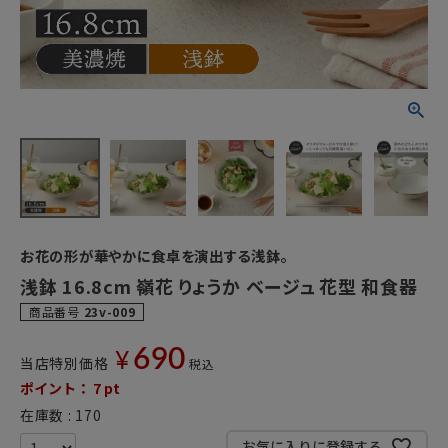
お花の形が華やかに食卓を演出する浅鉢。
浅鉢 16.8cm 嶺花 りょうか ベージュ 花型 和食器
商品番号
23v-009
690
¥
当店特別価格
税込
ポイント：
7
pt
在庫数
170
お気に入りに登録する