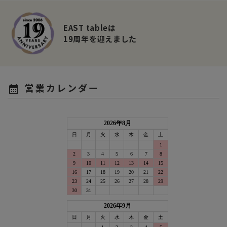
EAST tableは
19周年を迎えました
営業カレンダー
calendar_month