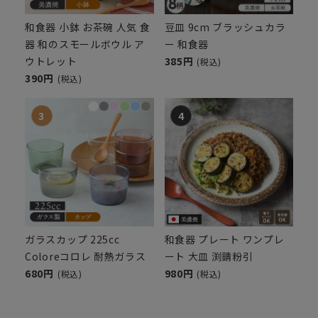
和食器 小鉢 お茶碗 人気 食
豆皿 9cm ブラッシュカラ
器 和のスモールボウル ア
ー 和食器
ウトレット
385円
(税込)
390円
(税込)
ガラスカップ 225cc
和食器 プレート ワンプレ
Coloreコロレ 耐熱ガラス
ート 大皿 渕錆粉引
680円
980円
(税込)
(税込)