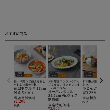
おすすめ商品
和・洋問わず使えるおし
お料理をワンランクアッ
和の趣が楽しめる小
ゃれな花型の中鉢
プさせる、オシャレなオ
ぶり。
花型ボウル M 18cm
ーバルボウル。
小どんぶり15.5
オーバルボウル
窯変 Carina
宙SORA 軽量食
28.5cm Visヴィス
当店特別価格
当店特別価格
¥
7
錆青磁
¥
1,200
税込
当店特別価格
税込
¥
3,600