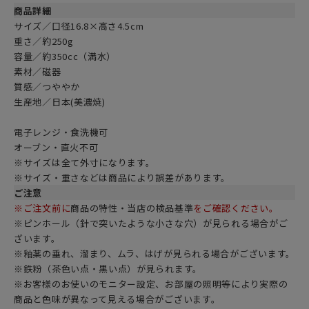
商品詳細
サイズ／口径16.8×高さ4.5cm
重さ／約250g
容量／約350cc（満水）
素材／磁器
質感／つややか
生産地／日本(美濃焼)
電子レンジ・食洗機可
オーブン・直火不可
※サイズは全て外寸になります。
※サイズ・重さなどは商品により誤差があります。
ご注意
※ご注文前に
商品の特性・当店の検品基準
をご確認ください。
※ピンホール（針で突いたような小さな穴）が見られる場合がご
ざいます。
※釉薬の垂れ、溜まり、ムラ、はげが見られる場合がございます。
※鉄粉（茶色い点・黒い点）が見られます。
※お客様のお使いのモニター設定、お部屋の照明等により実際の
商品と色味が異なって見える場合がございます。