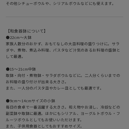
その他シチューボウルや、シリアルボウルなどにも使えます。
【和食器鉢について】
●22cm〜大鉢
家族人数分のおかず、おもてなしの大皿料理の盛りつけに。サラ
ダや、煮物、煮込み料理、パスタなど汁気のあるお料理の盛鉢と
して最適。
●15〜21cm中鉢
取鉢・向付・煮物鉢・サラダボウルなどに。二人分くらいまでの
お料理の盛り付けが出来る大きさ。
また、一人分のパスタ皿やカレー皿としても最適です。
●9cm〜14cmサイズの小鉢
毎日の食卓で一番活躍する大きさ。和え物やお浸し、冷奴などの
副菜鉢や取鉢に最適。ほかにもシリアル、ヨーグルトボウル・フ
ルーツボウルとしてもお使いいただけます。
また、子供用食器としてもおすすめサイズ。