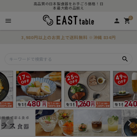
高品質の日本製食器をお手ごろ価格！日
本最大級の品揃え
0
menu
person
shopping_cart
3,980円以上のお買上で
送料無料
※沖縄 834円
search