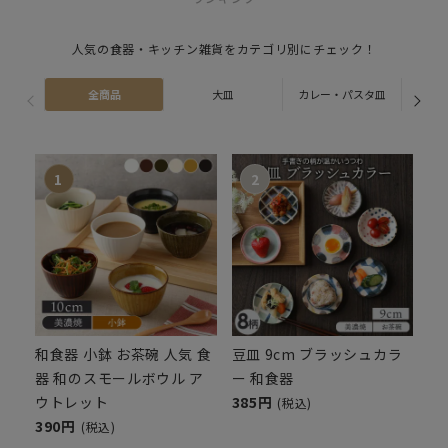
人気の食器・キッチン雑貨をカテゴリ別にチェック！
全商品
大皿
カレー・パスタ皿
ス
和食器 小鉢 お茶碗 人気 食
豆皿 9cm ブラッシュカラ
器 和のスモールボウル ア
ー 和食器
ウトレット
385円
(税込)
390円
(税込)