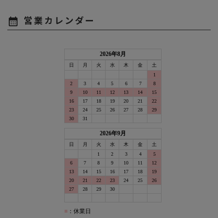
営業カレンダー
calendar_month