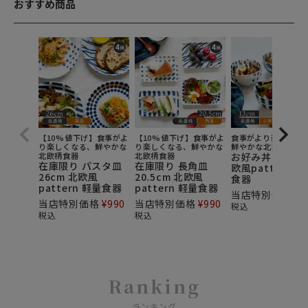
おすすめ商品
【10%値下げ】食事がよ
【10%値下げ】食事がよ
食事がより楽しくな
り楽しくなる、鮮やかな
り楽しくなる、鮮やかな
鮮やかな北欧柄食器
北欧柄食器
北欧柄食器
お好み丼 13cm 
在庫限り パスタ皿
在庫限り 長角皿
欧風pattern 軽
26cm 北欧風
20.5cm 北欧風
食器
pattern 軽量食器
pattern 軽量食器
当店特別価格
¥
6
当店特別価格
¥
990
当店特別価格
¥
990
税込
税込
税込
Ranking
ランキング