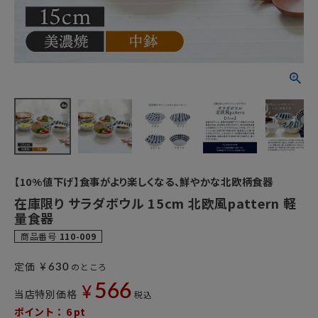
【10%値下げ】食事がより楽しくなる、鮮やかな北欧柄食器
在庫限り サラダボウル 15cm 北欧風pattern 軽
量食器
商品番号
110-009
¥
定価
のところ
630
566
¥
当店特別価格
税込
ポイント：
6
pt