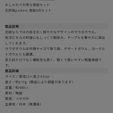
おしゃれでお得な食器セット
北欧風pattern 食器8点セット
商品説明
北欧ならではの目を引く鮮やかなデザインのサラダボウル。
和洋どちらの料理にもしっくり馴染み、テーブルを華やかに演出
してくれます。
サラダボウルは中鉢サイズで取り鉢、デザートボウル、ヨーグル
トボウルにも最適。
見た目だけでなく機能性も良く、軽くて扱いやすい軽量食器で
す。
商品詳細
サイズ／直径15×高さ4.5cm
重さ／約177g（商品により誤差があります）
容量／約400cc
素材／陶器
質感／つややか
生産地／日本（美濃焼）