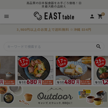
高品質の日本製食器をお手ごろ価格！日
本最大級の品揃え
0
menu
person
shopping_cart
3,980円以上のお買上で
送料無料
※沖縄 834円
search