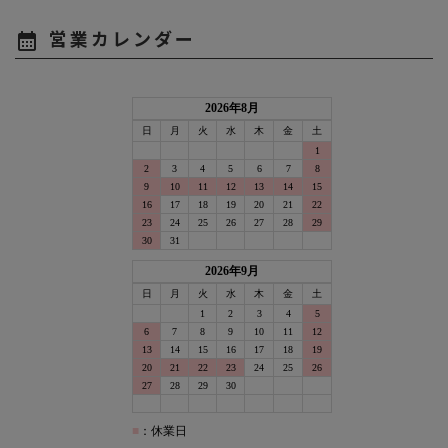
営業カレンダー
calendar_month