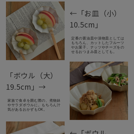
←「お皿（小）
10.5cm」
定番の醤油皿や漬物皿としては
もちろん、カットしたフルーツ
やお菓子、ナッツやチーズをの
せるおつまみ皿としても。
「ボウル（大）
19.5cm」→
家族で食卓を囲む際の、煮物鉢
やサラダボウルに。もちろん汁
気があるおかずもOK。
←「ボウル