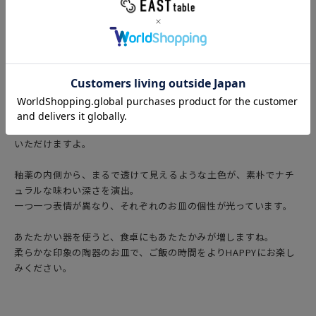
淡凛花（リンカ）シリーズには、茶色の土が使われています。
お手に取ったらぜひ、裏返してみてください。土の色がお分かり
いただけますよ。
釉薬の内側から、まるで透けて見えるような土色が、素朴でナチ
ュラルな味わい深さを演出。
一つ一つ表情が異なり、それぞれのお皿の個性が光っています。
あたたかい器を使うと、食卓にもあたたかみが増しますね。
柔らかな印象の陶器のお皿で、ご飯の時間をよりHAPPYにお楽し
みください。