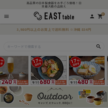
高品質の日本製食器をお手ごろ価格！日
本最大級の品揃え
0
menu
person
shopping_cart
3,980円以上のお買上で
送料無料
※沖縄 834円
search