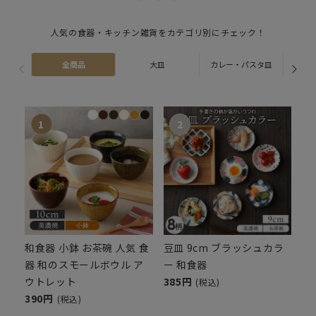
人気の食器・キッチン雑貨をカテゴリ別にチェック！
全商品
大皿
カレー・パスタ皿
ス
和食器 小鉢 お茶碗 人気 食
豆皿 9cm ブラッシュカラ
器 和のスモールボウル ア
ー 和食器
ウトレット
385円
(税込)
390円
(税込)