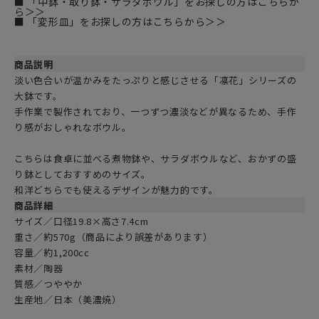
■ 「中鉢・取り鉢・サラダボウル」をお探しの方はこちらか
ら＞＞
■ 「変形皿」をお探しの方はこちらから＞＞
商品説明
淡い色合いが温かみをたっぷりと感じさせる「凛花」シリーズの
大鉢です。
手作業で製作されており、一つずつ濃淡などが異なるため、手作
り感がおしゃれなボウル。
こちらは食卓に並べる煮物鉢や、サラダボウルなど、おかずの盛
り鉢としておすすめのサイズ。
和洋どちらでも使えるデザインが魅力的です。
商品詳細
サイズ／口径19.8×高さ7.4cm
重さ／約570g（商品により誤差があります）
容量／約1,200cc
素材／陶器
質感／つややか
生産地／日本（美濃焼）