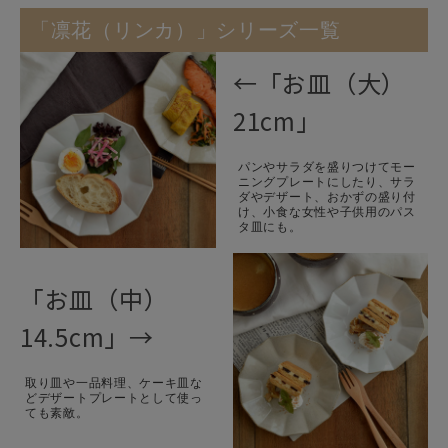
「凛花（リンカ）」シリーズ一覧
←「お皿（大）
21cm」
パンやサラダを盛りつけてモー
ニングプレートにしたり、サラ
ダやデザート、おかずの盛り付
け、小食な女性や子供用のパス
タ皿にも。
「お皿（中）
14.5cm」→
取り皿や一品料理、ケーキ皿な
どデザートプレートとして使っ
ても素敵。