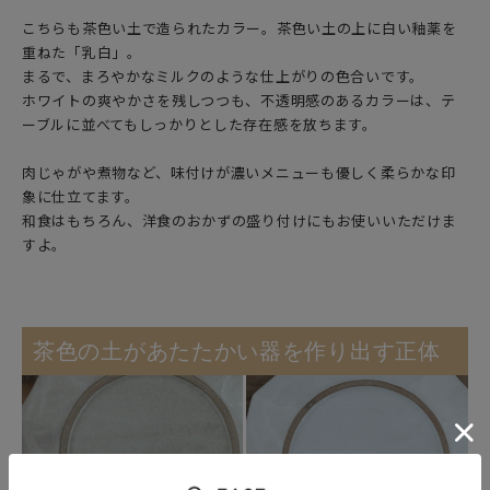
こちらも茶色い土で造られたカラー。茶色い土の上に白い釉薬を
重ねた「乳白」。
まるで、まろやかなミルクのような仕上がりの色合いです。
ホワイトの爽やかさを残しつつも、不透明感のあるカラーは、テ
ーブルに並べてもしっかりとした存在感を放ちます。
肉じゃがや煮物など、味付けが濃いメニューも優しく柔らかな印
象に仕立てます。
和食はもちろん、洋食のおかずの盛り付けにもお使いいただけま
すよ。
茶色の土があたたかい器を作り出す正体