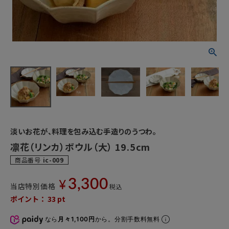
淡いお花が、料理を包み込む手造りのうつわ。
凛花（リンカ）ボウル（大） 19.5cm
商品番号
ic-009
3,300
¥
当店特別価格
税込
ポイント：
33
pt
なら
月々1,100円
から。分割手数料無料