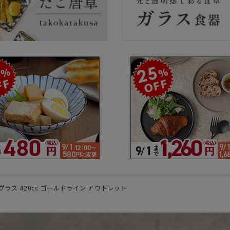
ラーで探す
素材で探す
形状
- 陶器製
- 丸
- 磁器製
- 角
- 木製
- 
食器
- ガラス製
- 
- 樹脂製
- 
ラス 420cc ゴールドライン アウトレット