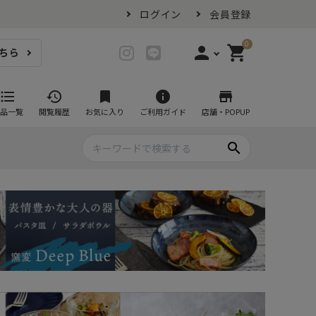
ログイン
会員登録
0
person
shopping_cart
ちら
login
ログイン
format_list_bulleted
history
bookmark
info
store
品一覧
閲覧履歴
お気に入り
ご利用ガイド
店舗・POPUP
person_add
会員登録
search
プ・グラス
スイーツが似合ううつわ
ファミリーセット
耐熱皿・その他食器
マグカップ
- グラタン皿
黒い食器セット
カップ・タンブラー
- 耐熱皿
スープカップ
- スフレ・ココット
湯呑み
- 茶碗蒸し
抹茶碗
- こども食器
急須・ポット