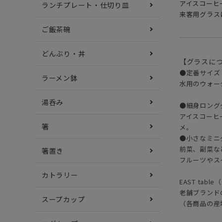
アイスコーヒ
ランチプレート・仕切り皿
来客用グラス
ご飯茶碗
どんぶり・丼
【グラスに
●定番サイズ（2
ラーメン鉢
水用のウォー
湯呑み
●細身ロンググ
アイスコーヒ
箸
メ。
●小さなミニグ
前菜、副菜な
箸置き
フルーツやス
カトラリー
EAST ta
老舗ブランド
スープカップ
（各商品の産