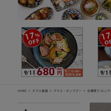
箸・カトラリー・雑貨など
デザイン・カ
- 箸
- 和食器
- 箸置き
- 白い食器
- カトラリー
- 黒い食器
- れんげ
- カラフルな
- すり鉢
- 土鍋
- 雑貨
- トレー
HOME
ガラス食器
グラス・タンブラー
在庫限り ロンググ