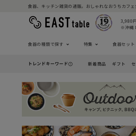
食器、キッチン雑貨の通販。おしゃれなおうちカフェ食器な
3,98
※沖縄 
食器の種類で探す
特集
食器セット
トレンドキーワード
新着商品
ギフト
セ
error_outline
プレート
アウトドア特集
食器セット一覧
予算から探す
セール
ボウル
ねこ特
一人暮
シーン
アウト
- 小皿
- 小鉢
- ～2,999円
- 新
基本の食器特集
和食器セット
推し活
洋食器
- 中皿・取り皿・ケーキ皿
- 中鉢・取
- 3,000円～4,999円
- 誕
- 大皿
- 大鉢
こども食器セット
カトラ
- 5,000円～9,999円
- 内
- カレー・パスタ皿
- とんすい
- 10,000円～
- 結
- ランチプレート・仕切り皿