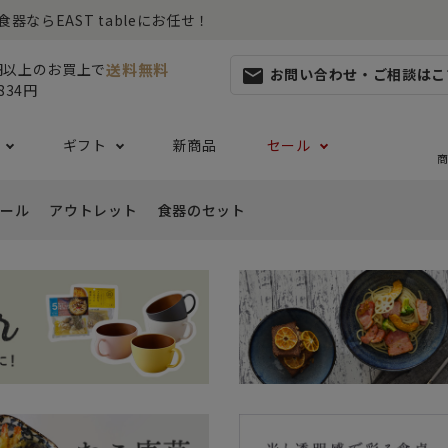
らEAST tableにお任せ！
送料無料
0円以上のお買上で
お問い合わせ・ご相談はこ
mail
834円
ギフト
新商品
セール
商
ール
アウトレット
食器のセット
集
らしセット
から探す
レット
お茶碗・汁椀・どんぶり
ハレの日の食器特集
ペアセット
ギフト一覧
カッ
- ご飯茶碗
- 
生活・引越し
- 有料ラッピング
特集
セット
食品 ~からだ想いの食卓~
白い食器セット
り鉢・サラダボウル
- 汁椀
- 
生日
- Eギフト
- どんぶり・丼
- 
リーセット
まとめ買いでお得なセット
祝い
- ラーメン鉢
- 
婚祝い
- 
- 