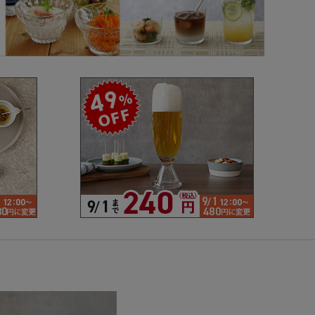
で探す
ブランドで探す
- 人気シリーズ
- オリジナル食器
仕切り
楕円
変形