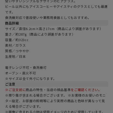
使いやすいシンプルなデザインのビアグラス。
ビール以外にもアイスコーヒーやアイスティのグラスとしても最適
です。
食洗機対応で普段使いや業務用食器としてもおすすめ。
商品詳細
サイズ／直径6.2cm×高さ17cm（商品により誤差があります）
重さ／約287g（商品により誤差があります）
容量／約323cc
素材／ガラス
質感／つややか
生産地／日本
電子レンジ不可・食洗機可
オーブン・直火不可
※サイズは全て外寸になります。
ご注意
※ご注文前に
商品の特性・当店の検品基準
をご確認ください。
※擦り傷が含まれる場合がございます。 ※お客様のお使いのモニ
ター設定、お部屋の照明等により実際の商品と色味が異なって見
える場合がございます。
※画像に含まれる小物は使用イメージのために使用しています。