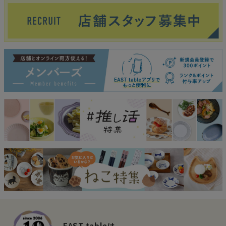
EAST tableは