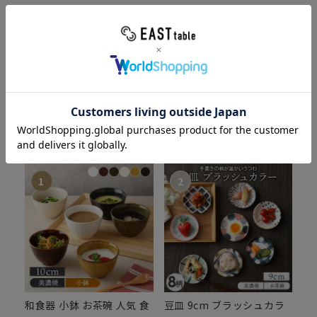
Ranking
ランキング
人気の食器・キッチン雑貨をカテゴリ別にチェック！
全商品
大皿
カレー・パスタ皿
ス
和食器 小鉢 お茶碗 人気 食
豆皿 9cm ブラッシュカラ