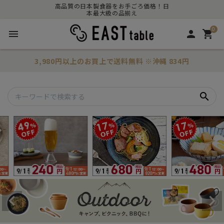
高品質の日本製食器をお手ごろ価格！日
本最大級の品揃え
0
menu
person
shopping_cart
3,980円以上のお買上で
送料無料
※沖縄 834円
search