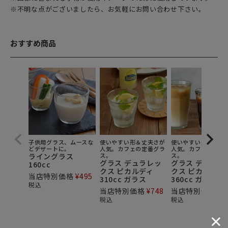
※不明な点がございましたら、お気軽にお問い合わせ下さい。
おすすめ商品
子供用グラス、ムースな
使いやすい形＆丈夫さが
使いやすい形＆丈夫
どデザートに。
人気。カフェの定番グラ
人気。カフェの定番
ライングラス
ス。
ス。
グラス デュラレッ
グラス デュラレ
160cc
クス ピカルディ
クス ピカルディ
当店特別価格
¥
495
310cc ガラス
360cc ガラス
税込
当店特別価格
¥
748
当店特別価格
¥
9
税込
税込