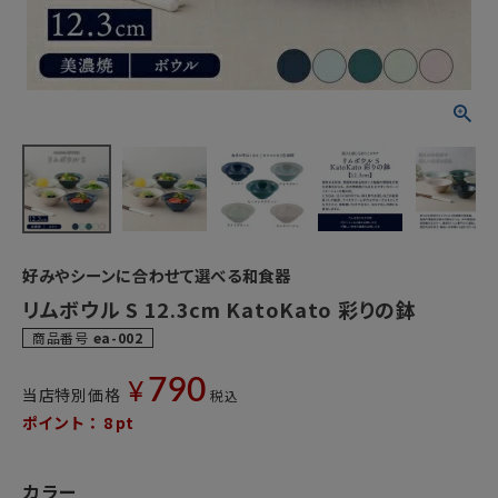
好みやシーンに合わせて選べる和食器
リムボウル S 12.3cm KatoKato 彩りの鉢
商品番号
ea-002
790
¥
当店特別価格
税込
ポイント：
8
pt
カラー