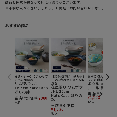
商品と色味が異なって見える場合がございます。
※不明な点がございましたら、お気軽にお問い合わせ下さい。
おすすめ商品
好みやシーンに合わせて
【30%値下げ】好みやシ
食卓に映えて個性が
選べる和食器
ーンに合わせて選べる和
る、花柄ボウル。
リム深ボウル
食器
ボウル M 12cm 
在庫限り リムボウ
16.5cm KatoKato
ルール 貫入
ル L 20cm
彩りの鉢
当店特別価格
KatoKato 彩りの
¥
1,200
当店特別価格
¥
980
鉢
税込
税込
当店特別価格
¥
1,036
税込