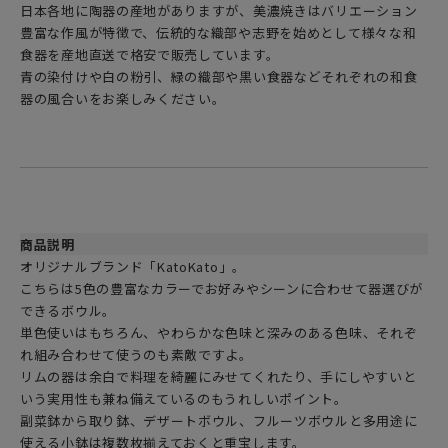
日本各地に陶器の産地がありますが、美濃焼きはバリエーション
豊富な作風が特徴で、伝統的な織部や志野を始めとして様々な和
食器を産地直送で格安で販売しています。
青の染付けや白の粉引、緑の織部や黒い食器などそれぞれの和食
器の風合いをお楽しみください。
商品説明
オリジナルブランド「KatoKato」。
こちらは5色の豊富なカラーでお好みやシーンに合わせて器選びが
できるボウル。
単色使いはもちろん、やわらかな色味と深みのある色味、それぞ
れ組み合わせて使うのも素敵ですよ。
リムの器は余白で料理を綺麗にみせてくれたり、手にしやすいと
いう実用性も兼ね備えているのもうれしいポイント。
副菜鉢から取り鉢、デザートボウル、フルーツボウルと多用途に
使える小鉢は複数枚揃えておくと重宝します。