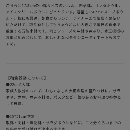
こちらは12.3cmの小鉢サイズのボウル。副菜鉢、サラダボウル、
アイスクリームボウルにぴったりです。容量も150ccでスープボウ
ル・汁椀にも最適。朝食からランチ、ディナーまで幅広くお使い
いただけて、取り鉢としてもちょうどよい大きさで毎日の食卓で
重宝する万能小鉢です。同じシリーズの中鉢や丼ぶり、水玉模様の
お皿と組み合わせて、おしゃれな和モダンコーディネートもおす
すめ。
【和食器鉢について】
●22cm?大鉢
家族人数分のおかず、おもてなしの大皿料理の盛りつけに。サラ
ダや、煮物、煮込み料理、パスタなど汁気のあるお料理の盛鉢と
して最適。
●15?21cm中鉢
取鉢・向付・煮物鉢・サラダボウルなどに。二人分くらいまでの
お料理の盛り付けが出来る大きさ。