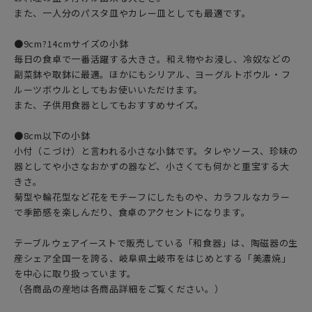
また、一人分のパスタ皿やカレー皿としても最適です。
●9cm?14cmサイズの小鉢
毎日の食卓で一番活躍する大きさ。和え物やお浸し、冷奴などの
副菜鉢や取鉢に最適。ほかにもシリアル、ヨーグルトボウル・フ
ルーツボウルとしてもお使いいただけます。
また、子供用食器としてもおすすめサイズ。
●8cm以下の小鉢
小付（こづけ）と言われる小さな小鉢です。タレやソース、珍味の
器としてや小さなおかずの器など、小さくても何かと重宝する大
きさ。
菊型や輪花型など花をモチーフにしたものや、カラフルなカラー
で季節感を楽しんだり、食卓のアクセントになります。
テーブルウェアイーストで販売している「和食器」は、陶磁器の生
産シェア全国一を誇る、岐阜県土岐市をはじめとする「美濃焼」
を中心に取り扱っています。
（各商品の産地は各商品詳細をご覧ください。）