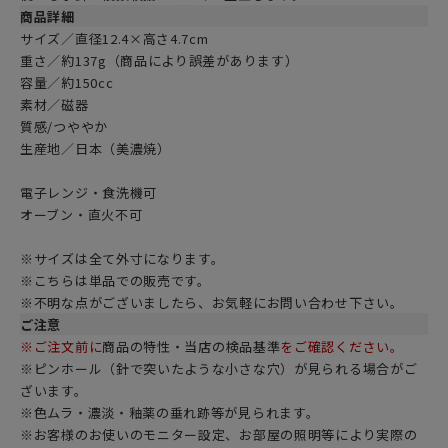
商品詳細
サイズ／直径12.4×高さ4.7cm
重さ／約137g（商品により誤差があります）
容量／約150cc
素材／磁器
質感/つややか
生産地／日本（美濃焼）
電子レンジ・食洗機可
オーブン・直火不可
※サイズは全て外寸になります。
※こちらは単品での販売です。
※不明な点がございましたら、お気軽にお問い合わせ下さい。
ご注意
※ご注文前に
商品の特性・当店の検品基準
をご確認ください。
※ピンホール（針で突いたような小さな穴）が見られる場合がご
ざいます。
※色ムラ・濃淡・釉薬の垂れ跡等が見られます。
※お客様のお使いのモニター設定、お部屋の照明等により実際の