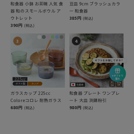
和食器 小鉢 お茶碗 人気 食
豆皿 9cm ブラッシュカラ
器 和のスモールボウル ア
ー 和食器
ウトレット
385円
(税込)
390円
(税込)
ギフトをお探しですか？
eギフトで
贈る
ガラスカップ 225cc
和食器 プレート ワンプレ
Coloreコロレ 耐熱ガラス
ート 大皿 渕錆粉引
680円
980円
(税込)
(税込)