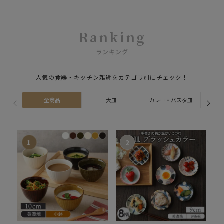
Ranking
ランキング
人気の食器・キッチン雑貨をカテゴリ別にチェック！
全商品
大皿
カレー・パスタ皿
ス