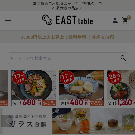
高品質の日本製食器をお手ごろ価格！日
本最大級の品揃え
0
menu
person
shopping_cart
3,980円以上のお買上で
送料無料
※沖縄 834円
search