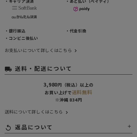
・キャリア決済
・あと払い（ペイディ）
・銀行振込
・代金引換
・コンビニ後払い
お支払いについて詳しくはこちら
送料・配送について
local_shipping
3,980
円（税込）以上の
送料無料
お買い上げで
※沖縄 834円
送料について詳しくはこちら
返品について
replay