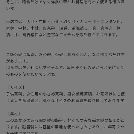
そして、和食だけでなく洋食中華とお料理を問わず使える懐の深
い器。
当店では、大皿・中皿・小皿・取り皿・カレー皿・グラタン皿、
大鉢、中鉢、小鉢、お茶碗、湯呑、茶碗蒸し、箸、箸置き、急
須、丼、蕎麦猪口など豊富なアイテムを取り揃えております。
ご飯茶碗は飯碗、お茶碗、茶碗、おちゃわん、など様々な呼び方
があります。
和食では欠かせないアイテムで、毎日使うものだからお気に入り
のものを使いたいですよね。
【サイズ】
子供茶碗、女性用の小さめ茶碗、男女兼用茶碗、お茶漬けにも使
える大きめ茶碗と、様々なサイズのお茶碗を取り揃えております。
【素材】
土の温かみのある陶器製の飯碗、軽くて丈夫な磁器製の飯碗があ
ります。磁器製には軽量の素地を使ったものもあり、お年寄りや
お子様におすすめ。