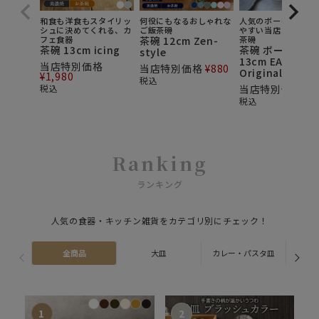
和食も洋食もスタイリッ
何役にもなるおしゃれな
人気のボーダー柄で
シュに決めてくれる、カ
ご飯茶碗
やすい当店オリジナ
フェ食器
茶碗 12cm Zen-
茶碗
茶碗 13cm icing
茶碗 ボーダー 
style
13cm EAST
当店特別価格
当店特別価格
¥
880
Original
¥
1,980
税込
税込
当店特別価格
¥
6
税込
Ranking
ランキング
人気の食器・キッチン雑貨をカテゴリ別にチェック！
全商品
大皿
カレー・パスタ皿
ス