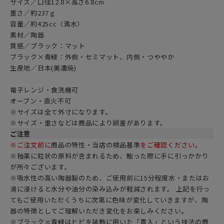
サイズ／口径12.8×高さ6.8cm
重さ／約237ｇ
容量／約425cc（満水）
素材／陶器
質感／ブラック：マット
ブラック×青緑：外側・セミマット、内側・つややか
生産地／日本(美濃焼)
電子レンジ・食洗機可
オーブン・直火不可
※サイズは全て外寸になります。
※サイズ・重さなどは商品により誤差があります。
ご注意
※ご注文前に
商品の特性・当店の検品基準
をご確認ください。
※釉薬に粒状の原料が含まれるため、触った際に手に引っかかり
が所々ございます。
※吸水性の高い陶器製のため、ご使用前に15分程度水・またはお
湯に浸けると水分や油分の染み込みが軽減されます。 上記を行っ
てもご使用いただくうちに次第に色味が変化していきますが、陶
器の特徴としてご理解いただき変化をお楽しみください。
※ブラック×青緑はヒビを装飾に用いた「貫入」という技法の商