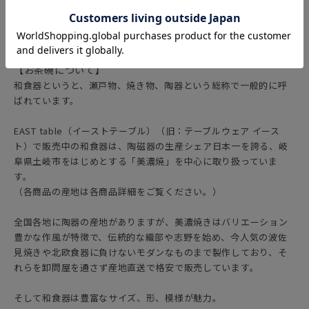
和食だけではなく、洋食・アジアン料理にもしっくり馴染みます。
【お茶碗について】
和食器というと、瀬戸物、焼き物、陶器という総称で一般的に呼
ばれています。
EAST table（イーストテーブル）（旧：テーブルウェア イース
ト）で販売中の和食器は、陶磁器の生産シェア日本一を誇る、岐
阜県土岐市をはじめとする「美濃焼」を中心に取り扱っていま
す。
（各商品の産地は各商品詳細をご覧ください。）
全国各地に陶器の産地がありますが、美濃焼きはバリエーション
豊かな作風が特徴で、伝統的な織部や志野を始め、今人気の波佐
見焼きや北欧食器に負けないモダンなものまで製作しており、そ
れらを卸問屋を通さず産地直送で格安で販売しています。
そして和食器は豊富なサイズ、形、模様が魅力。