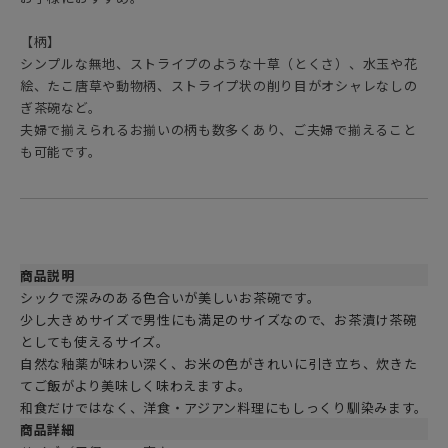
【柄】
シンプルな無地、ストライプのような十草（とくさ）、水玉や花
絵、たこ唐草や動物柄、ストライプ状の削り目がオシャレなしの
ぎ茶碗など。
夫婦で揃えられるお揃いの柄も数多くあり、ご夫婦で揃えること
も可能です。
商品説明
シックで深みのある色合いが美しいお茶碗です。
少し大きめサイズで男性にも満足のサイズなので、お茶漬け茶碗
としても使えるサイズ。
自然な釉薬が味わい深く、お米の色がきれいに引き立ち、炊きた
てご飯がより美味しく味わえますよ。
和食だけではなく、洋食・アジアン料理にもしっくり馴染みます。
商品詳細