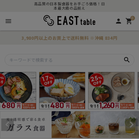
高品質の日本製食器をお手ごろ価格！日
本最大級の品揃え
0
menu
person
shopping_cart
3,980円以上のお買上で
送料無料
※沖縄 834円
search