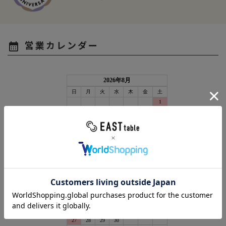
営業カレンダー
calendar_month