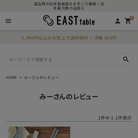
高品質の日本製食器をお手ごろ価格！日
本最大級の品揃え
0
menu
person
shopping_cart
3,980円以上のお買上で
送料無料
※沖縄 834円
search
HOME
みーさんのレビュー
みーさんのレビュー
1
件中
1
-
1
件表示