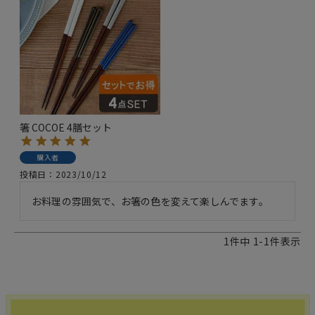
箸 COCOE 4膳セット
購入者
投稿日
2023/10/12
お料理の雰囲気で、お箸の色を変えて楽しんでます。
1
件中
1
-
1
件表示