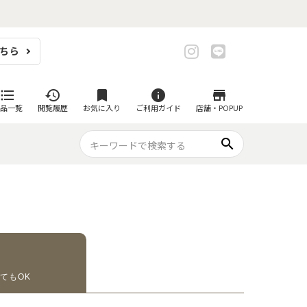
ちら
format_list_bulleted
history
bookmark
info
store
品一覧
閲覧履歴
お気に入り
ご利用ガイド
店舗・POPUP
search
プ・グラス
スイーツが似合ううつわ
ファミリーセット
耐熱皿・その他食器
グカップ
- グラタン皿
黒い食器セット
ップ・タンブラー
- 耐熱皿
ープカップ
- スフレ・ココット
み
- 茶碗蒸し
碗
- こども食器
てもOK
須・ポット