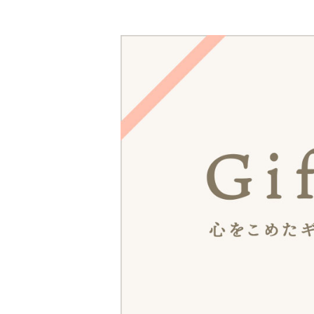
箸・カトラリー・雑貨など
デザイン・カ
- 箸
- 和食器
- 箸置き
- 白い食器
- カトラリー
- 黒い食器
- れんげ
- カラフルな食
- すり鉢
- 土鍋
- 雑貨
- トレー