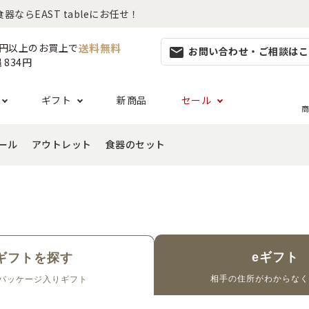
らEAST tableにお任せ！
送料無料
80円以上のお買上で
お問い合わせ・ご相談はこ
mail
 834円
ギフト
新商品
セール
商
ール
アウトレット
食器のセット
集
らしセット
レット
から探す
お茶碗・汁椀・どんぶり
ハレの日の食器特集
ペアセット
ギフト一覧
カッ
- ご飯茶碗
- マ
活・引越し
- 有料ラッピング
特集
セット
食品 ~からだ想いの食卓~
白い食器セット
・サラダボウル
- 汁椀
- カ
日
- Eギフト
- どんぶり・丼
- ス
リーセット
まとめ買いでお得なセット
い
- ラーメン鉢
- 湯呑
eギフト
ギフトを探す
祝い
- 抹茶
相手の住所が
わからなく
パッケージ入り
ギフト
- 急