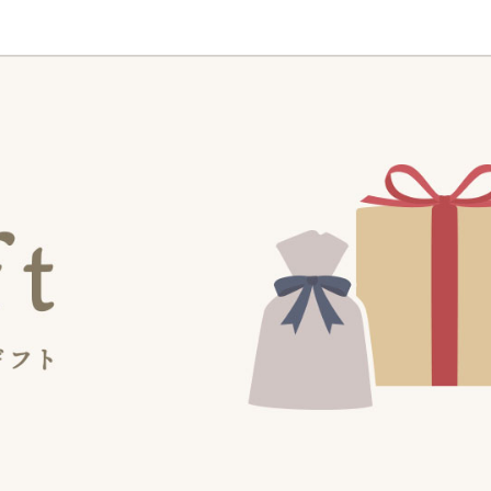
ラーで探す
素材で探す
形状
- 陶器製
- 丸
- 磁器製
- 角
- 木製
- 仕切
器
- ガラス製
- 楕円
- 樹脂製
- 変形