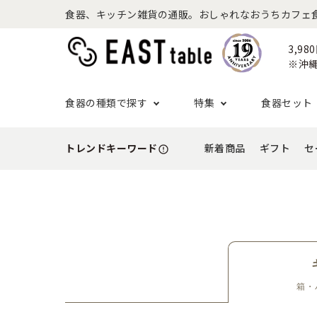
食器、キッチン雑貨の通販。おしゃれなおうちカフェ食器な
3,9
※沖縄
食器の種類で探す
特集
食器セット
トレンドキーワード
新着商品
ギフト
セ
error_outline
プレート
アウトドア特集
食器セット一覧
セール
予算から探す
ボウル
ねこ特
一人暮
アウト
シーン
- 小皿
- 小鉢
- ～2,999円
- 新生
基本の食器特集
和食器セット
推し活
洋食器
- 中皿・取り皿・ケーキ皿
- 中鉢・取り鉢
- 3,000円～4,999円
- 誕生
- 大皿
- 大鉢
こども食器セット
カトラ
- 5,000円～9,999円
- 内祝
- カレー・パスタ皿
- とんすい
- 10,000円～
- 結婚
- ランチプレート・仕切り皿
箱・