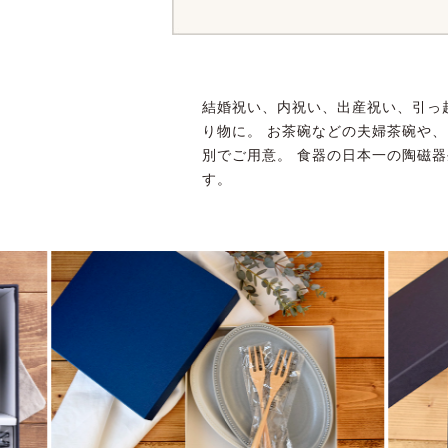
結婚祝い、内祝い、出産祝い、引っ
り物に。 お茶碗などの夫婦茶碗や
別でご用意。 食器の日本一の陶磁器
す。