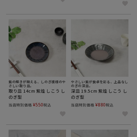
紫の輝きが映える、しのぎ模様のや
やさしい紫が食卓を彩る、上品なし
さしい取り皿。
のぎの深皿。
取り皿 14cm 紫煌 しこう し
深皿 19.5cm 紫煌 しこう し
のぎ型
のぎ型
¥
550
¥
880
当店特別価格
税込
当店特別価格
税込