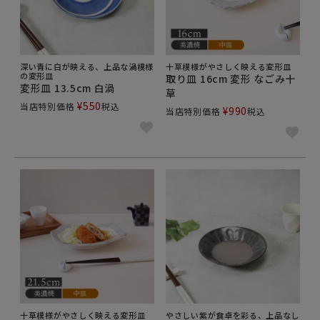
深い青に白が映える、上品な渦模様
十草模様がやさしく映える変形皿
の変形皿
取り皿 16cm 変形 なごみ十
変形皿 13.5cm 白渦
草
¥
550
当店特別価格
税込
¥
990
当店特別価格
税込
十草模様がやさしく映える変形皿
やさしい紫が食卓を彩る、上品なし