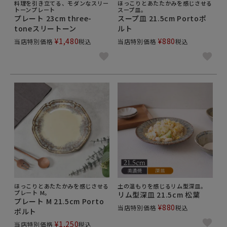
料理を引き立てる、モダンなスリー
ほっこりとあたたかみを感じさせる
トーンプレート
スープ皿。
プレート 23cm three-
スープ皿 21.5cm Portoポ
toneスリートーン
ルト
¥
1,480
¥
880
当店特別価格
税込
当店特別価格
税込
ほっこりとあたたかみを感じさせる
土の温もりを感じるリム型深皿。
プレート M。
リム型深皿 21.5cm 松葉
プレート M 21.5cm Porto
¥
880
当店特別価格
税込
ポルト
¥
1,250
当店特別価格
税込