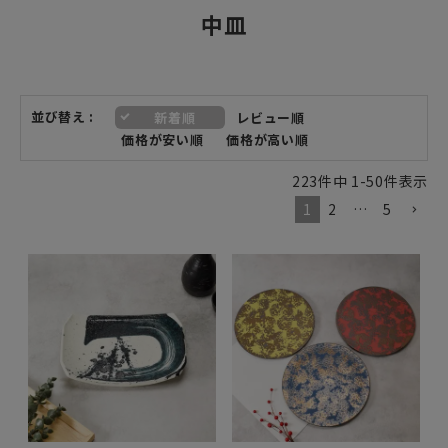
中皿
並び替え
新着順
レビュー順
価格が安い順
価格が高い順
223
件中
1
-
50
件表示
1
2
…
5