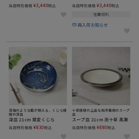
¥
3,440
¥
3,440
当店特別価格
税込
当店特別価格
税込
在庫切れ
再入荷お知らせ
深海のような藍が映える、くじら模
十草模様の上品な和洋兼用のスープ
様の深皿
皿
深皿 21cm 窯変くじら
スープ皿 21cm 渕十草 黒瀬
¥
830
¥
880
当店特別価格
税込
当店特別価格
税込