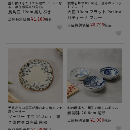
盛り付けるだけで料理がアートにな
食卓を華やかに彩る、金彩のフラッ
る、存在感際立つ角皿。
トプレート
長角皿 22cm 黒しぶき
大皿 30cm フラット Patina
パティーナ ブルー
¥
1,180
当店特別価格
税込
¥
6,799
当店特別価格
税込
手書きタコ唐草が趣のある和カフェ
和の趣漂う、菊形の美しいボウル
風ソーサー
煮物鉢 20.6cm 菊形
ソーサー 中皿 14.5cm 手書
¥
1,380
当店特別価格
税込
き染付タコ唐草 陶器
¥
1,080
当店特別価格
税込