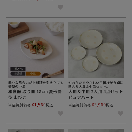
素朴な風合いがお料理を引き立てる
やわらかでやさしい花模様が食卓に
菱型の中皿
映える大皿＆中皿セット。
和食器 取り皿 18cm 変形菱
大皿＆中皿 2人用 4点セット
型 山びこ
ピュアハート
¥
1,560
¥
3,960
当店特別価格
税込
当店特別価格
税込