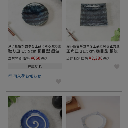
深い藍色が食卓を上品に彩る取り皿
深い藍色が食卓を上品に彩る正角皿
取り皿 15.5cm 槌目型 銀波
正角皿 21.5cm 槌目型 銀波
¥
660
¥
2,380
当店特別価格
税込
当店特別価格
税込
在庫切れ
再入荷お知らせ