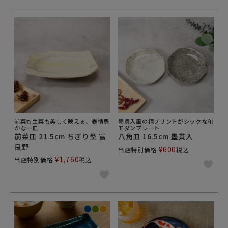
前菜も主菜も美しく映える、表情豊
墨貫入風の柄プリントがシックな和
かな一皿
モダンプレート
前菜皿 21.5cm ちぎり型 富
八角皿 16.5cm 墨貫入
良野
¥
600
当店特別価格
税込
¥
1,760
当店特別価格
税込