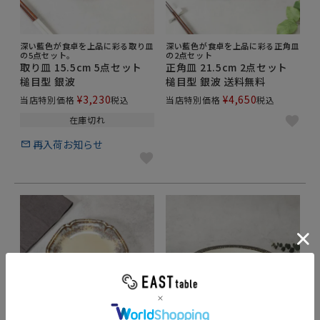
深い藍色が食卓を上品に彩る取り皿
深い藍色が食卓を上品に彩る正角皿
の5点セット。
の2点セット
取り皿 15.5cm 5点セット
正角皿 21.5cm 2点セット
槌目型 銀波
槌目型 銀波 送料無料
¥
3,230
¥
4,650
当店特別価格
税込
当店特別価格
税込
在庫切れ
再入荷お知らせ