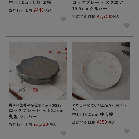
中皿 16cm 菊形 染桜
ロックプレート スクエア
15.5cm シルバー
¥
440
当店特別価格
税込
¥
2,750
当店特別価格
税込
奥深い色味の存在感ある和食器。
やさしい絵付けの上品な和風プレー
ト。
ロックプレート 大 16.5cm
中皿 16.5cm 神宮桜
丸型 シルバー
¥
550
当店特別価格
税込
¥
3,300
当店特別価格
税込