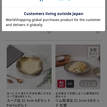
ほっこりとあたたかみを感じさせる
十草模様の上品な和洋兼用のスープ
中皿サイズのプレート4点セット。
皿の4点セット
プレート M 21.5cm 4点セッ
スープ皿 21cm 4点セット
ト Portoポルト 送料無料
渕十草 黒瀬
¥
4,900
¥
3,440
当店特別価格
税込
当店特別価格
税込
ほっこりとあたたかみを感じさせる
土の温もりを感じるリム型深皿の4
スープ皿4点セット。
点セット
スープ皿 21.5cm 4点セット
リム型深皿 21.5cm 4点セッ
Portoポルト
ト 松葉