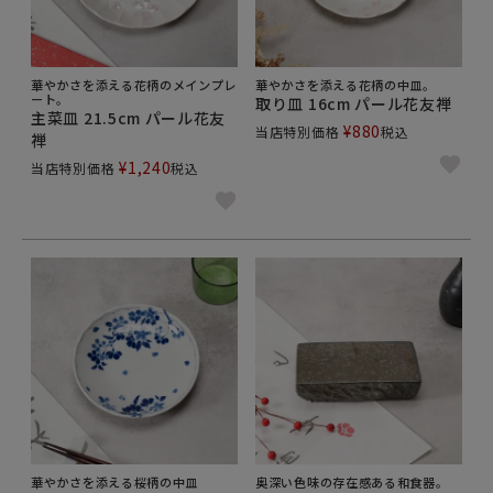
華やかさを添える花柄のメインプレ
華やかさを添える花柄の中皿。
ート。
取り皿 16cm パール花友禅
主菜皿 21.5cm パール花友
¥
880
当店特別価格
税込
禅
¥
1,240
当店特別価格
税込
華やかさを添える桜柄の中皿
奥深い色味の存在感ある和食器。