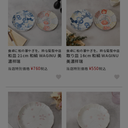
食卓に和の華やぎを。粋な菊型中皿
食卓に和の華やぎを。粋な菊型中皿
和皿 21cm 和絹 WAGINU 美
取り皿 16cm 和絹 WAGINU
濃祥瑞
美濃祥瑞
¥
760
¥
550
当店特別価格
税込
当店特別価格
税込