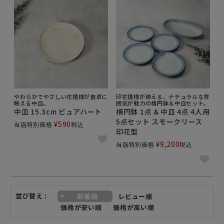
やわらかでやさしい花模様が食卓に
印花模様が映える、ナチュラルな雰
映える中皿。
囲気が魅力の楕円鉢＆中皿セット。
中皿 15.3cm ピュアハート
楕円鉢 1点 & 中皿 4点 4人用
5点セット スモークリース
¥
590
当店特別価格
税込
印花型
¥
9,200
当店特別価格
税込
並び替え
新着順
レビュー順
価格が安い順
価格が高い順