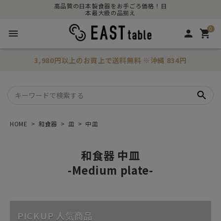
高品質の日本製食器をお手ごろ価格！日
本最大級の品揃え
0
menu
person
shopping_cart
3,980円以上のお買上で
送料無料
※沖縄 834円
search
HOME
和食器
皿
中皿
和食器 中皿
-Medium plate-
PICKUP 人気商品