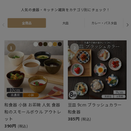
人気の食器・キッチン雑貨をカテゴリ別にチェック！
全商品
大皿
カレー・パスタ皿
和食器 小鉢 お茶碗 人気 食器
豆皿 9cm ブラッシュカラー
和のスモールボウル アウトレ
和食器
ット
385円
(税込)
390円
(税込)