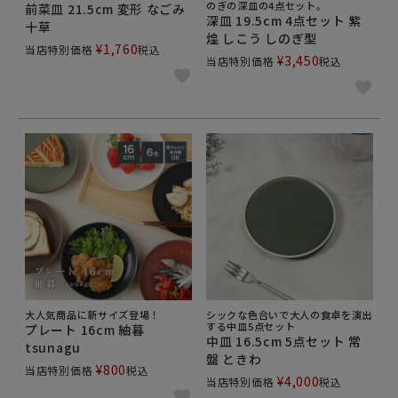
のぎの深皿の4点セット。
前菜皿 21.5cm 変形 なごみ
深皿 19.5cm 4点セット 紫
十草
煌 しこう しのぎ型
¥
1,760
当店特別価格
税込
¥
3,450
当店特別価格
税込
大人気商品に新サイズ登場！
シックな色合いで大人の食卓を演出
する中皿5点セット
プレート 16cm 紬暮
中皿 16.5cm 5点セット 常
tsunagu
盤 ときわ
¥
800
当店特別価格
税込
¥
4,000
当店特別価格
税込