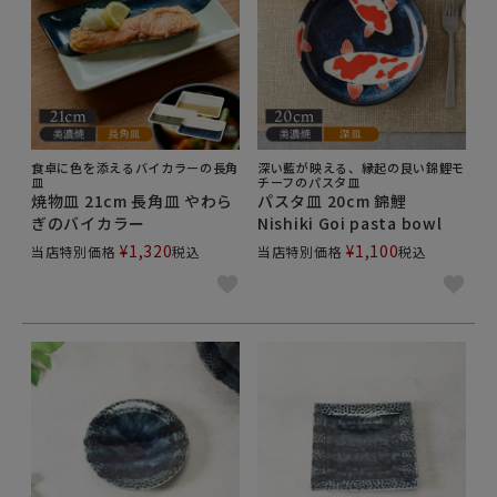
食卓に色を添えるバイカラーの長角
深い藍が映える、縁起の良い錦鯉モ
皿
チーフのパスタ皿
焼物皿 21cm 長角皿 やわら
パスタ皿 20cm 錦鯉
ぎのバイカラー
Nishiki Goi pasta bowl
¥
1,320
¥
1,100
当店特別価格
税込
当店特別価格
税込