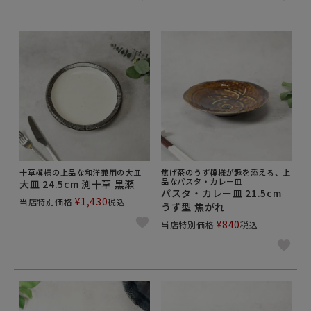
十草模様の上品な和洋兼用の大皿
焦げ茶のうず模様が趣を添える、上
品なパスタ・カレー皿
大皿 24.5cm 渕十草 黒瀬
パスタ・カレー皿 21.5cm
¥
1,430
当店特別価格
税込
うず型 焦がれ
¥
840
当店特別価格
税込