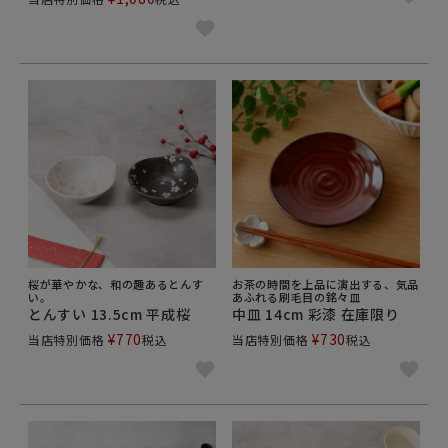
桜が華やかな、和の趣あるとんす
お茶の時間を上品に演出する、気品
い。
あふれる刷毛目の銘々皿
とんすい 13.5cm 平成桜
中皿 14cm 彩漆 在庫限り
¥
770
¥
730
当店特別価格
税込
当店特別価格
税込