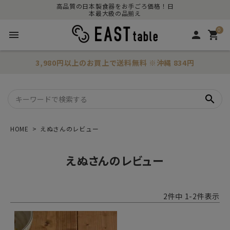
高品質の日本製食器をお手ごろ価格！日
本最大級の品揃え
0
menu
person
shopping_cart
3,980円以上のお買上で
送料無料
※沖縄 834円
search
HOME
えぬさんのレビュー
えぬさんのレビュー
2
件中
1
-
2
件表示