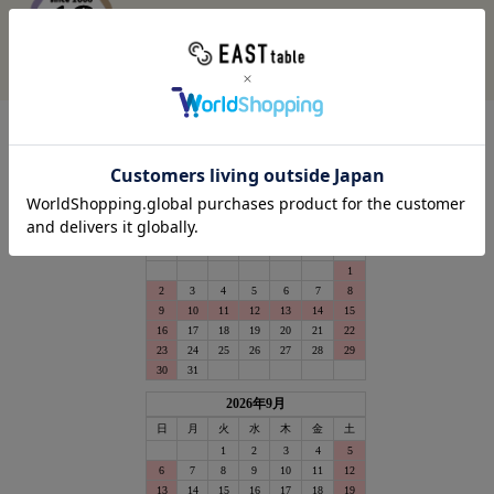
EAST tableは
19周年を迎えました
営業カレンダー
calendar_month