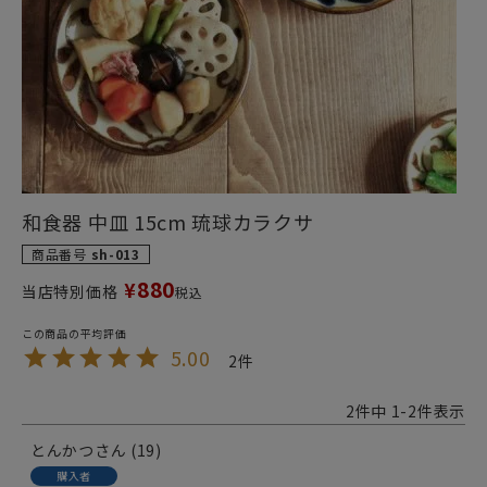
和食器 中皿 15cm 琉球カラクサ
商品番号
sh-013
880
¥
当店特別価格
税込
5.00
2
2
件中
1
-
2
件表示
とんかつ
19
購入者