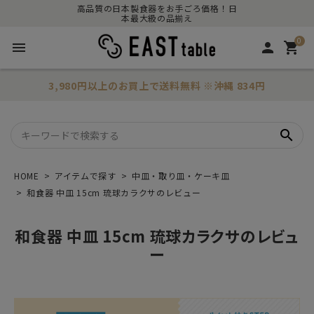
高品質の日本製食器をお手ごろ価格！日
本最大級の品揃え
0
menu
person
shopping_cart
3,980円以上のお買上で
送料無料
※沖縄 834円
search
HOME
アイテムで探す
中皿・取り皿・ケーキ皿
和食器 中皿 15cm 琉球カラクサのレビュー
和食器 中皿 15cm 琉球カラクサのレビュ
ー