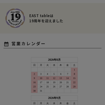
EAST tableは
19周年を迎えました
営業カレンダー
calendar_month