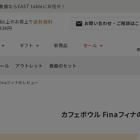
らEAST tableにお任せ！
送料無料
0円以上のお買上で
お問い合わせ・ご相談はこ
mail
834円
ギフト
新商品
セール
商
ール
アウトレット
食器のセット
集
らしセット
から探す
レット
お茶碗・汁椀・どんぶり
ハレの日の食器特集
ペアセット
ギフト一覧
カッ
Finaフィナのレビュー
- ご飯茶碗
- 
生活・引越し
- 有料ラッピング
特集
セット
食品 ~からだ想いの食卓~
白い食器セット
り鉢・サラダボウル
- 汁椀
- 
生日
- Eギフト
- どんぶり・丼
- 
リーセット
まとめ買いでお得なセット
祝い
カフェボウル Finaフィ
- ラーメン鉢
- 
婚祝い
- 
- 