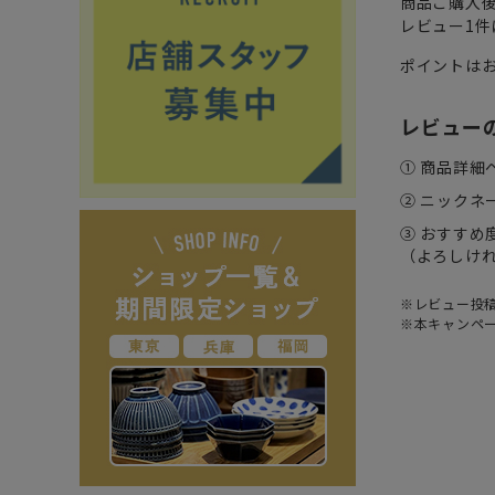
商品ご購入
レビュー1件
ポイントは
レビュー
① 商品詳
② ニックネ
③ おすすめ
（よろしけ
※レビュー投
※本キャンペ