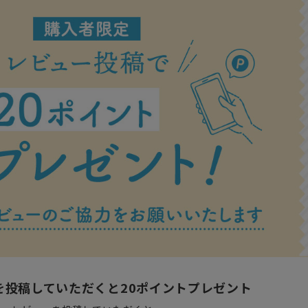
ラーで探す
素材で探す
形状
- 陶器製
- 丸
- 磁器製
- 角
- 木製
- 
食器
- ガラス製
- 
- 樹脂製
- 
を投稿していただくと20ポイントプレゼント