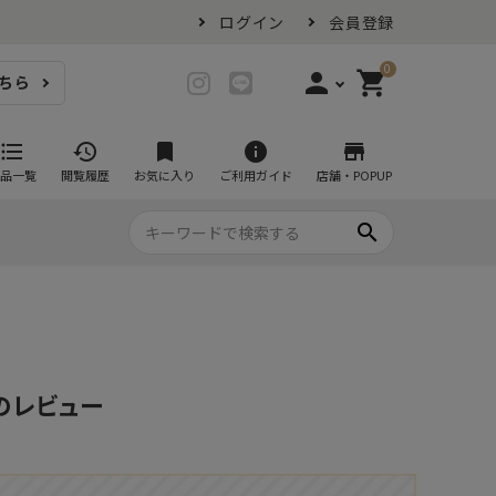
ログイン
会員登録
0
person
shopping_cart
ちら
login
ログイン
format_list_bulleted
history
bookmark
info
store
品一覧
閲覧履歴
お気に入り
ご利用ガイド
店舗・POPUP
person_add
会員登録
search
プ・グラス
スイーツが似合ううつわ
ファミリーセット
耐熱皿・その他食器
マグカップ
- グラタン皿
黒い食器セット
カップ・タンブラー
- 耐熱皿
スープカップ
- スフレ・ココット
ナのレビュー
湯呑み
- 茶碗蒸し
抹茶碗
- こども食器
急須・ポット