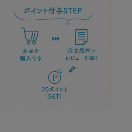
で探す
ブランドで探す
- 人気シリーズ
- オリジナル食器
仕切り
楕円
変形