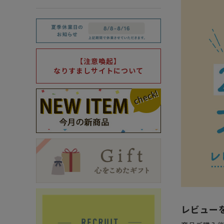
箸・カトラリー・雑貨など
デザイン・カ
- 箸
- 和食器
- 箸置き
- 白い食器
【注意喚起】
なりすましサイトについて
- カトラリー
- 黒い食器
- れんげ
- カラフルな
- すり鉢
- 土鍋
- 雑貨
- トレー
レビュー