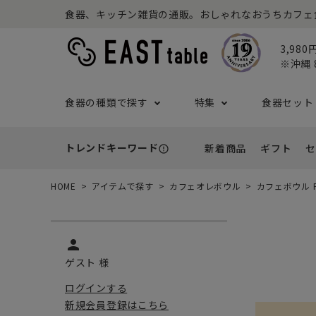
食器、キッチン雑貨の通販。おしゃれなおうちカフェ食器な
3,98
※沖縄 
食器の種類で探す
特集
食器セット
トレンドキーワード
新着商品
ギフト
セ
error_outline
プレート
アウトドア特集
食器セット一覧
予算から探す
セール
ボウル
ねこ特
一人暮
シーン
アウト
HOME
アイテムで探す
カフェオレボウル
カフェボウル 
- 小皿
- 小鉢
- ～2,999円
- 新
基本の食器特集
和食器セット
推し活
洋食器
- 中皿・取り皿・ケーキ皿
- 中鉢・取
- 3,000円～4,999円
- 誕
- 大皿
- 大鉢
person
こども食器セット
カトラ
- 5,000円～9,999円
- 内
- カレー・パスタ皿
- とんすい
ゲスト 様
- 10,000円～
- 結
- ランチプレート・仕切り皿
ログインする
新規会員登録はこちら