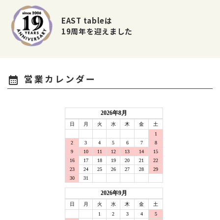
EAST tableは
19周年を迎えました
営業カレンダー
calendar_month