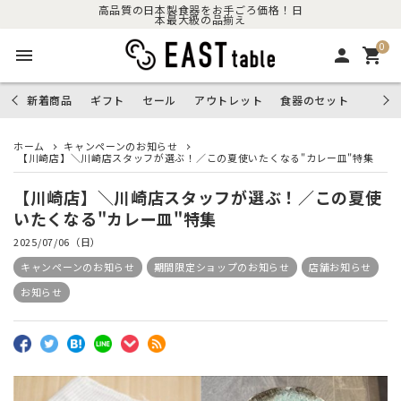
高品質の日本製食器をお手ごろ価格！日
本最大級の品揃え
0
menu
person
shopping_cart
新着商品
ギフト
セール
アウトレット
食器のセット
ホーム
キャンペーンのお知らせ
【川崎店】＼川崎店スタッフが選ぶ！／この夏使いたくなる"カレー皿"特集
【川崎店】＼川崎店スタッフが選ぶ！／この夏使
いたくなる"カレー皿"特集
2025/07/06（日）
キャンペーンのお知らせ
期間限定ショップのお知らせ
店舗お知らせ
お知らせ