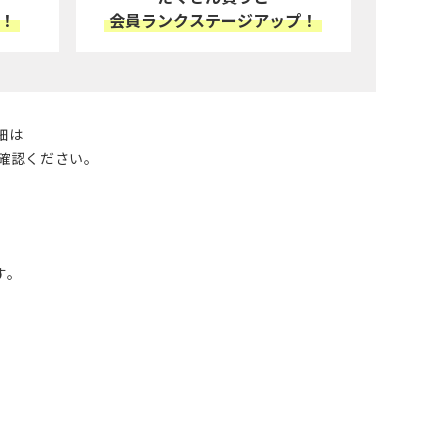
ト！
会員ランクステージアップ！
細は
確認ください。
す。
）