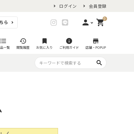
ログイン
会員登録
0
person
shopping_cart
ちら
login
ログイン
format_list_bulleted
history
bookmark
info
store
品一覧
閲覧履歴
お気に入り
ご利用ガイド
店舗・POPUP
person_add
会員登録
search
プ・グラス
スイーツが似合ううつわ
ファミリーセット
耐熱皿・その他食器
マグカップ
- グラタン皿
黒い食器セット
カップ・タンブラー
- 耐熱皿
スープカップ
- スフレ・ココット
ム
湯呑み
- 茶碗蒸し
抹茶碗
- こども食器
急須・ポット