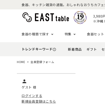
食器、キッチン雑貨の通販。おしゃれなおうちカフェ食器な
3,98
※沖縄 
食器の種類で探す
特集
食器セット
トレンドキーワード
新着商品
ギフト
セ
error_outline
プレート
アウトドア特集
食器セット一覧
予算から探す
セール
ボウル
ねこ特
一人暮
シーン
アウト
HOME
会員登録フォーム
- 小皿
- 小鉢
- ～2,999円
- 新
基本の食器特集
和食器セット
推し活
洋食器
- 中皿・取り皿・ケーキ皿
- 中鉢・取
- 3,000円～4,999円
- 誕
- 大皿
- 大鉢
person
こども食器セット
カトラ
- 5,000円～9,999円
- 内
- カレー・パスタ皿
- とんすい
ゲスト 様
- 10,000円～
- 結
- ランチプレート・仕切り皿
ログインする
新規会員登録はこちら