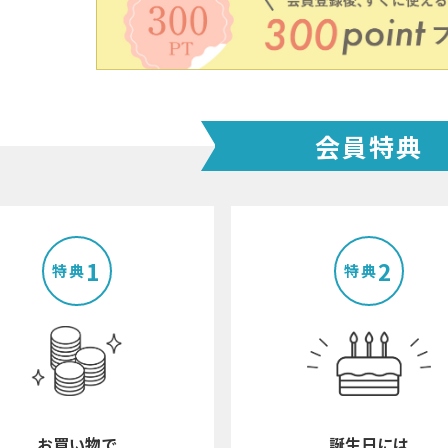
ラーで探す
素材で探す
形状
- 陶器製
- 丸
- 磁器製
- 角
会員特典
- 木製
- 
食器
- ガラス製
- 
- 樹脂製
- 
1
2
特典
特典
お買い物で
誕生日には