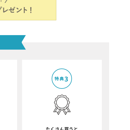
で探す
ブランドで探す
- 人気シリーズ
- オリジナル食器
仕切り
楕円
変形
3
特典
たくさん買うと