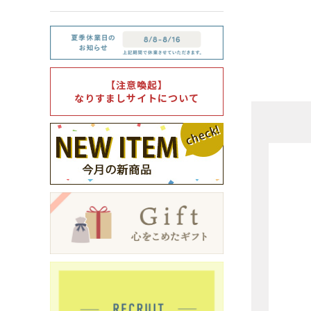
箸・カトラリー・雑貨など
デザイン・カ
- 箸
- 和食器
- 箸置き
- 白い食器
【注意喚起】
なりすましサイトについて
- カトラリー
- 黒い食器
- れんげ
- カラフルな
- すり鉢
- 土鍋
- 雑貨
- トレー