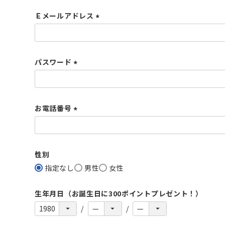
須
Ｅメールアドレス
)
(
必
須
パスワード
)
(
必
須
お電話番号
)
(
必
須
性別
)
指定なし
男性
女性
生年月日（お誕生日に300ポイントプレゼント！）