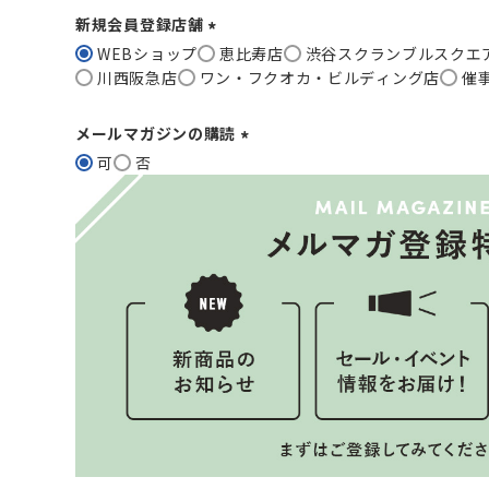
新規会員登録店舗
WEBショップ
恵比寿店
渋谷スクランブルスクエア tat
(
川西阪急店
ワン・フクオカ・ビルディング店
催事
必
須
)
メールマガジンの購読
可
否
(
必
須
)