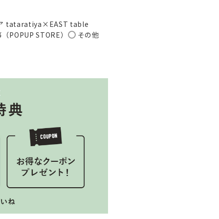
aratiya×EAST table
（POPUP STORE）
その他