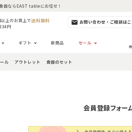
らEAST tableにお任せ！
送料無料
0円以上のお買上で
お問い合わせ・ご相談はこ
mail
834円
ギフト
新商品
セール
商
ール
アウトレット
食器のセット
集
らしセット
から探す
レット
お茶碗・汁椀・どんぶり
ハレの日の食器特集
ペアセット
ギフト一覧
カッ
- ご飯茶碗
- 
生活・引越し
- 有料ラッピング
特集
セット
食品 ~からだ想いの食卓~
白い食器セット
り鉢・サラダボウル
- 汁椀
- 
生日
- Eギフト
- どんぶり・丼
- 
リーセット
まとめ買いでお得なセット
祝い
会員登録フォー
- ラーメン鉢
- 
婚祝い
- 
- 